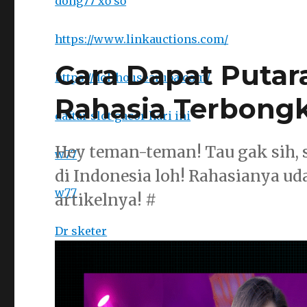
dong77 xổ số
https://www.linkauctions.com/
Cara Dapat Putara
https://dollhousearuba.com/
Rahasia Terbongk
daftar slot gacor hari ini
Hey teman-teman! Tau gak sih, 
w77
di Indonesia loh! Rahasianya u
w77
artikelnya! #
Dr sketer
Slot Gacor