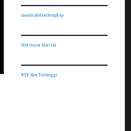
mesin slot terlengkap
Slot Gacor Hari Ini
RTP Slot Tertinggi