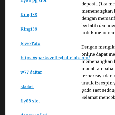
fly88 pg slot
deposit. Jika m
memenangkan had
King138
dengan memanfaa
berlatih dan m
King138
untuk memenang
JowoToto
Dengan mengikut
online dapat m
https://sparksvolleyballclub.com/
memenangkan ha
modal tambahan.
w77 daftar
terpercaya dan
untuk freespin 
sbobet
pada saat sedan
Selamat mencob
fly88 slot