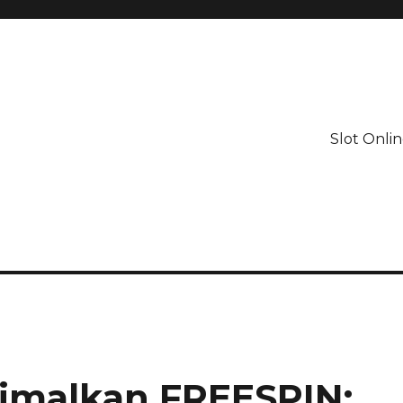
Slot Onli
simalkan FREESPIN: