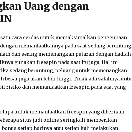
kan Uang dengan
IN
ah satu cara cerdas untuk memaksimalkan penggunaan
h dengan memanfaatkannya pada saat sedang beruntung
rmain dan sering memenangkan putaran dengan hadiah
iknya gunakan freespin pada saat itu juga. Hal ini
tika sedang beruntung, peluang untuk memenangkan
h besar juga akan lebih tinggi. Tidak ada salahnya unt
l risiko dan memanfaatkan freespin pada saat yang
n lupa untuk memanfaatkan freespin yang diberikan
 Beberapa situs judi online seringkali memberikan
i bonus setiap harinya atau setiap kali melakukan