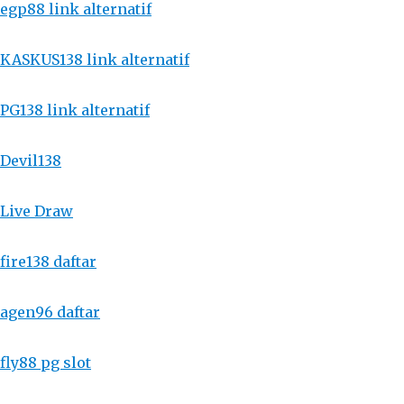
egp88 link alternatif
KASKUS138 link alternatif
PG138 link alternatif
Devil138
Live Draw
fire138 daftar
agen96 daftar
fly88 pg slot