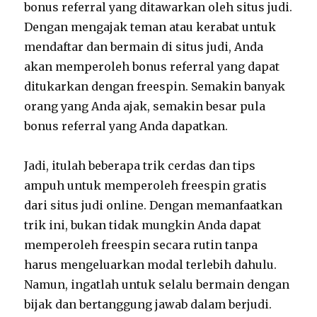
bonus referral yang ditawarkan oleh situs judi.
Dengan mengajak teman atau kerabat untuk
mendaftar dan bermain di situs judi, Anda
akan memperoleh bonus referral yang dapat
ditukarkan dengan freespin. Semakin banyak
orang yang Anda ajak, semakin besar pula
bonus referral yang Anda dapatkan.
Jadi, itulah beberapa trik cerdas dan tips
ampuh untuk memperoleh freespin gratis
dari situs judi online. Dengan memanfaatkan
trik ini, bukan tidak mungkin Anda dapat
memperoleh freespin secara rutin tanpa
harus mengeluarkan modal terlebih dahulu.
Namun, ingatlah untuk selalu bermain dengan
bijak dan bertanggung jawab dalam berjudi.