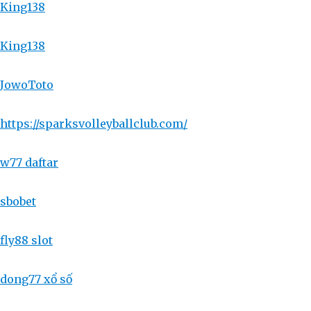
King138
King138
JowoToto
https://sparksvolleyballclub.com/
w77 daftar
sbobet
fly88 slot
dong77 xổ số