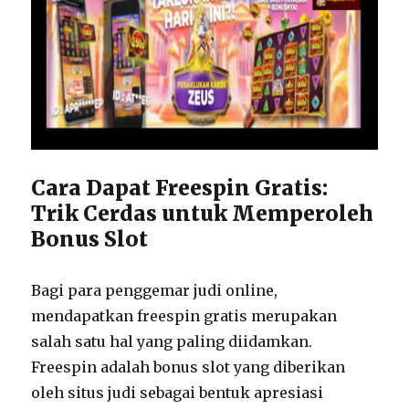
Cara Dapat Freespin Gratis:
Trik Cerdas untuk Memperoleh
Bonus Slot
Bagi para penggemar judi online,
mendapatkan freespin gratis merupakan
salah satu hal yang paling diidamkan.
Freespin adalah bonus slot yang diberikan
oleh situs judi sebagai bentuk apresiasi