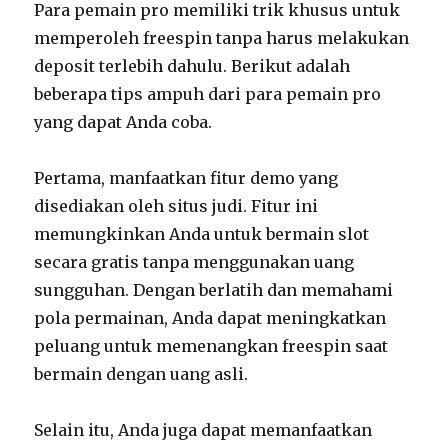
Para pemain pro memiliki trik khusus untuk
memperoleh freespin tanpa harus melakukan
deposit terlebih dahulu. Berikut adalah
beberapa tips ampuh dari para pemain pro
yang dapat Anda coba.
Pertama, manfaatkan fitur demo yang
disediakan oleh situs judi. Fitur ini
memungkinkan Anda untuk bermain slot
secara gratis tanpa menggunakan uang
sungguhan. Dengan berlatih dan memahami
pola permainan, Anda dapat meningkatkan
peluang untuk memenangkan freespin saat
bermain dengan uang asli.
Selain itu, Anda juga dapat memanfaatkan