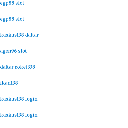
egp88 slot
egp88 slot
kaskus138 daftar
agen96 slot
daftar roket338
ikan138
kaskus138 login
kaskus138 login