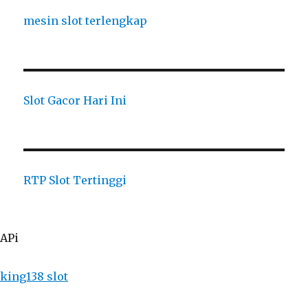
mesin slot terlengkap
Slot Gacor Hari Ini
RTP Slot Tertinggi
APi
king138 slot