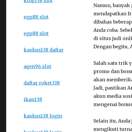
king138 slot
Namun, banyak 
mendapatkan fre
egp88 slot
dibahas beberap
Anda coba. Sebe
egp88 slot
di situs judi o
Dengan begitu, 
kaskus138 daftar
Salah satu trik
agen96 slot
promo dan bonus 
akan memberika
daftar roket338
Jadi, pastikan 
akun media sosi
ikan138
mengenai bonus
kaskus138 login
Selain itu, And
mengikuti turna