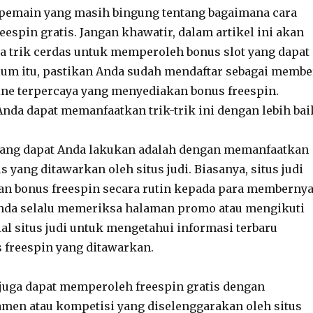
pemain yang masih bingung tentang bagaimana cara
espin gratis. Jangan khawatir, dalam artikel ini akan
a trik cerdas untuk memperoleh bonus slot yang dapat
lum itu, pastikan Anda sudah mendaftar sebagai membe
nline terpercaya yang menyediakan bonus freespin.
Anda dapat memanfaatkan trik-trik ini dengan lebih bai
 yang dapat Anda lakukan adalah dengan memanfaatkan
yang ditawarkan oleh situs judi. Biasanya, situs judi
n bonus freespin secara rutin kepada para membernya
Anda selalu memeriksa halaman promo atau mengikuti
al situs judi untuk mengetahui informasi terbaru
 freespin yang ditawarkan.
a juga dapat memperoleh freespin gratis dengan
men atau kompetisi yang diselenggarakan oleh situs