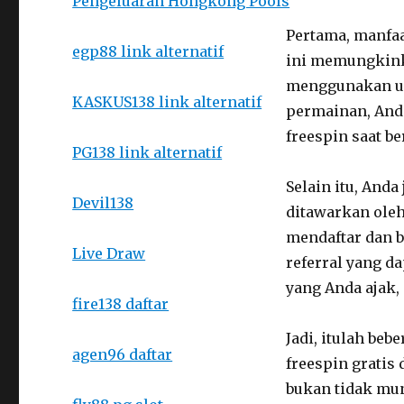
Pengeluaran Hongkong Pools
Pertama, manfaat
egp88 link alternatif
ini memungkinka
menggunakan ua
KASKUS138 link alternatif
permainan, And
freespin saat b
PG138 link alternatif
Selain itu, And
Devil138
ditawarkan oleh
mendaftar dan b
Live Draw
referral yang d
yang Anda ajak,
fire138 daftar
Jadi, itulah be
agen96 daftar
freespin gratis 
bukan tidak mu