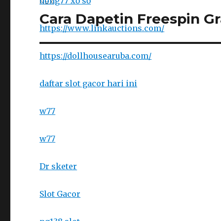
dong77 xổ số
NEXT
o
a
Cara Dapetin Freespin G
N
u
https://www.linkauctions.com/
e
s
s
x
p
https://dollhousearuba.com/
i
t
o
p
s
p
daftar slot gacor hari ini
o
t
o
s
:
w77
t
s
:
w77
Dr sketer
Slot Gacor