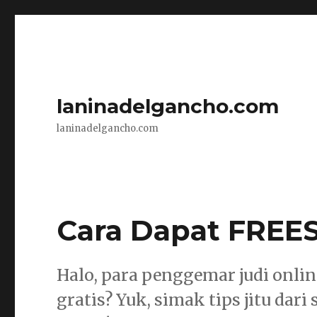
laninadelgancho.com
laninadelgancho.com
Cara Dapat FREESP
Halo, para penggemar judi onlin
gratis? Yuk, simak tips jitu da