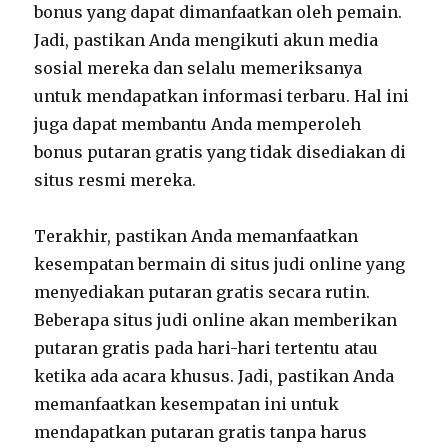
bonus yang dapat dimanfaatkan oleh pemain.
Jadi, pastikan Anda mengikuti akun media
sosial mereka dan selalu memeriksanya
untuk mendapatkan informasi terbaru. Hal ini
juga dapat membantu Anda memperoleh
bonus putaran gratis yang tidak disediakan di
situs resmi mereka.
Terakhir, pastikan Anda memanfaatkan
kesempatan bermain di situs judi online yang
menyediakan putaran gratis secara rutin.
Beberapa situs judi online akan memberikan
putaran gratis pada hari-hari tertentu atau
ketika ada acara khusus. Jadi, pastikan Anda
memanfaatkan kesempatan ini untuk
mendapatkan putaran gratis tanpa harus