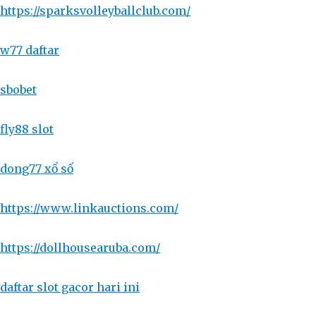
https://sparksvolleyballclub.com/
w77 daftar
sbobet
fly88 slot
dong77 xổ số
https://www.linkauctions.com/
https://dollhousearuba.com/
daftar slot gacor hari ini