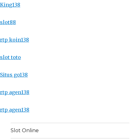
King138
slot88
rtp koin138
slot toto
Situs go138
rtp agen138
rtp agen138
Slot Online