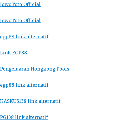
JowoToto Official
JowoToto Official
egp88 link alternatif
Link EGP88
Pengeluaran Hongkong Pools
egp88 link alternatif
KASKUS138 link alternatif
PG138 link alternatif