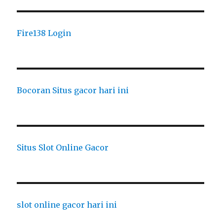
o
:
s
s
t
Fire138 Login
:
Bocoran Situs gacor hari ini
Situs Slot Online Gacor
slot online gacor hari ini