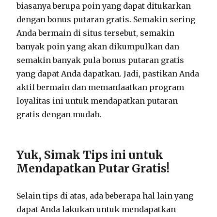
biasanya berupa poin yang dapat ditukarkan
dengan bonus putaran gratis. Semakin sering
Anda bermain di situs tersebut, semakin
banyak poin yang akan dikumpulkan dan
semakin banyak pula bonus putaran gratis
yang dapat Anda dapatkan. Jadi, pastikan Anda
aktif bermain dan memanfaatkan program
loyalitas ini untuk mendapatkan putaran
gratis dengan mudah.
Yuk, Simak Tips ini untuk
Mendapatkan Putar Gratis!
Selain tips di atas, ada beberapa hal lain yang
dapat Anda lakukan untuk mendapatkan