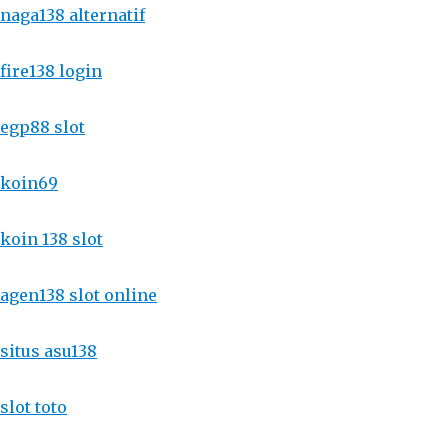
naga138 alternatif
fire138 login
egp88 slot
koin69
koin 138 slot
agen138 slot online
situs asu138
slot toto