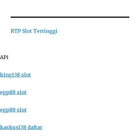
RTP Slot Tertinggi
APi
king138 slot
egp88 slot
egp88 slot
kaskus138 daftar