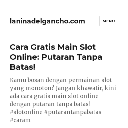
laninadelgancho.com
MENU
Cara Gratis Main Slot
Online: Putaran Tanpa
Batas!
Kamu bosan dengan permainan slot
yang monoton? Jangan khawatir, kini
ada cara gratis main slot online
dengan putaran tanpa batas!
#slotonline #putarantanpabatas
#caram