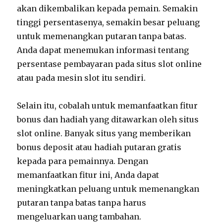
akan dikembalikan kepada pemain. Semakin
tinggi persentasenya, semakin besar peluang
untuk memenangkan putaran tanpa batas.
Anda dapat menemukan informasi tentang
persentase pembayaran pada situs slot online
atau pada mesin slot itu sendiri.
Selain itu, cobalah untuk memanfaatkan fitur
bonus dan hadiah yang ditawarkan oleh situs
slot online. Banyak situs yang memberikan
bonus deposit atau hadiah putaran gratis
kepada para pemainnya. Dengan
memanfaatkan fitur ini, Anda dapat
meningkatkan peluang untuk memenangkan
putaran tanpa batas tanpa harus
mengeluarkan uang tambahan.