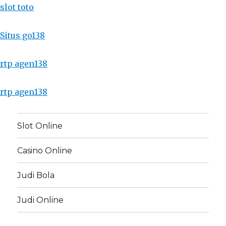
slot toto
Situs go138
rtp agen138
rtp agen138
Slot Online
Casino Online
Judi Bola
Judi Online