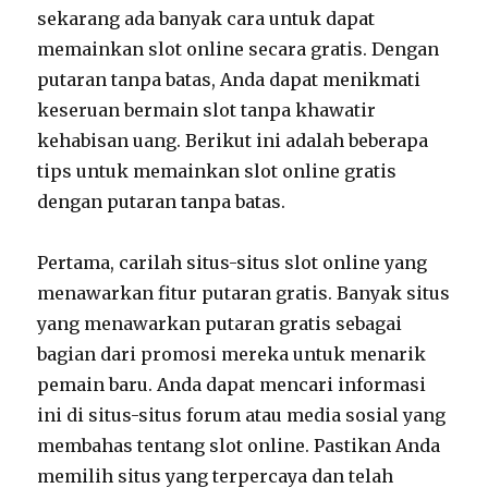
sekarang ada banyak cara untuk dapat
memainkan slot online secara gratis. Dengan
putaran tanpa batas, Anda dapat menikmati
keseruan bermain slot tanpa khawatir
kehabisan uang. Berikut ini adalah beberapa
tips untuk memainkan slot online gratis
dengan putaran tanpa batas.
Pertama, carilah situs-situs slot online yang
menawarkan fitur putaran gratis. Banyak situs
yang menawarkan putaran gratis sebagai
bagian dari promosi mereka untuk menarik
pemain baru. Anda dapat mencari informasi
ini di situs-situs forum atau media sosial yang
membahas tentang slot online. Pastikan Anda
memilih situs yang terpercaya dan telah