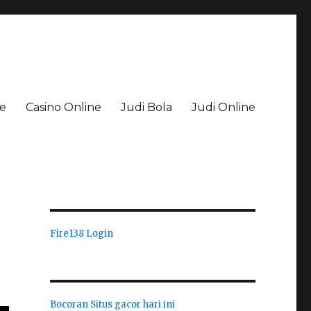
ne
Casino Online
Judi Bola
Judi Online
Fire138 Login
Bocoran Situs gacor hari ini