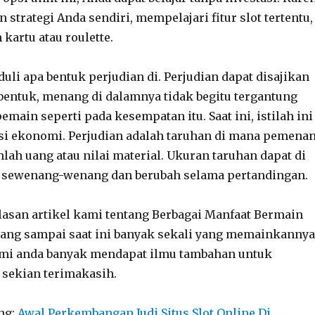
trategi Anda sendiri, mempelajari fitur slot tertentu,
kartu atau roulette.
uli apa bentuk perjudian di. Perjudian dapat disajikan
bentuk, menang di dalamnya tidak begitu tergantung
emain seperti pada kesempatan itu. Saat ini, istilah ini
si ekonomi. Perjudian adalah taruhan di mana pemena
ah uang atau nilai material. Ukuran taruhan dapat di
a sewenang-wenang dan berubah selama pertandingan.
asan artikel kami tentang Berbagai Manfaat Bermain
ang sampai saat ini banyak sekali yang memainkannya
mi anda banyak mendapat ilmu tambahan untuk
 sekian terimakasih.
ng:
Awal Perkembangan Judi Situs Slot Online Di