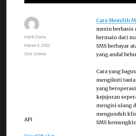
Cara Memilih Me
mesin berbasis
A
Mark Davis
bermain dari m
u
P
Maret 5, 2022
SMS berbayar at
t
o
C
Slot Online
yang andal belu
h
s
a
o
t
t
r
e
Cara yang bagu
e
d
g
mengikuti tautan
o
o
yang beroperasi
n
r
kejujuran sepera
i
e
mengisi ulang d
s
mengunduh klie
APi
SMS kemungkina