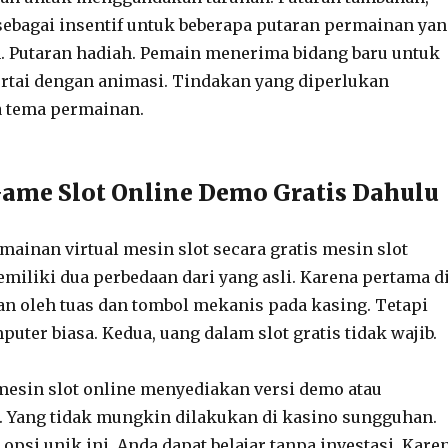
sebagai insentif untuk beberapa putaran permainan ya
. Putaran hadiah. Pemain menerima bidang baru untuk
rtai dengan animasi. Tindakan yang diperlukan
a tema permainan.
ame Slot Online Demo Gratis Dahulu
mainan virtual mesin slot secara gratis mesin slot
emiliki dua perbedaan dari yang asli. Karena pertama d
n oleh tuas dan tombol mekanis pada kasing. Tetapi
uter biasa. Kedua, uang dalam slot gratis tidak wajib.
mesin slot online menyediakan versi demo atau
 Yang tidak mungkin dilakukan di kasino sungguhan.
opsi unik ini, Anda dapat belajar tanpa investasi. Kare