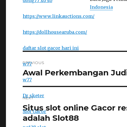
dong77 xổ số
Indonesia
https://www.linkauctions.com/
https://dollhousearuba.com/
daftar slot gacor hari ini
N
PREVIOUS
w77
a
Awal Perkembangan Judi S
P
r
w77
v
e
i
v
Dr sketer
NEXT
i
g
Situs slot online Gacor r
N
o
Slot Gacor
e
a
adalah Slot88
u
x
s