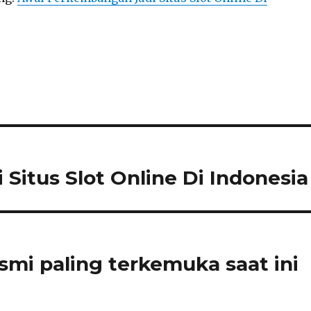
itus Slot Online Di Indonesia
esmi paling terkemuka saat ini