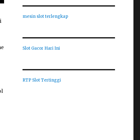
mesin slot terlengkap
i
me
Slot Gacor Hari Ini
RTP Slot Tertinggi
ol