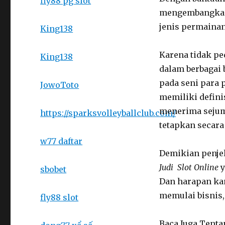
fly88 pg slot
mengembangkan s
jenis permainan 
King138
Karena tidak ped
King138
dalam berbagai 
pada seni para p
JowoToto
memiliki defini
menerima sejuml
https://sparksvolleyballclub.com/
tetapkan secar
w77 daftar
Demikian penjel
Judi Slot Online
y
sbobet
Dan harapan ka
memulai bisnis,
fly88 slot
Baca Juga Tenta