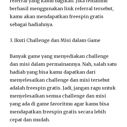
referral yang kamu bagikan. Jika temanmu
berhasil menggunakan link referral tersebut,
kamu akan mendapatkan freespin gratis
sebagai hadiahnya.
3. Ikuti Challenge dan Misi dalam Game
Banyak game yang menyediakan challenge
dan misi dalam permainannya. Nah, salah satu
hadiah yang bisa kamu dapatkan dari
menyelesaikan challenge dan misi tersebut
adalah freespin gratis. Jadi, jangan ragu untuk
menyelesaikan semua challenge dan misi
yang ada di game favoritmu agar kamu bisa
mendapatkan freespin gratis secara lebih
cepat dan mudah.