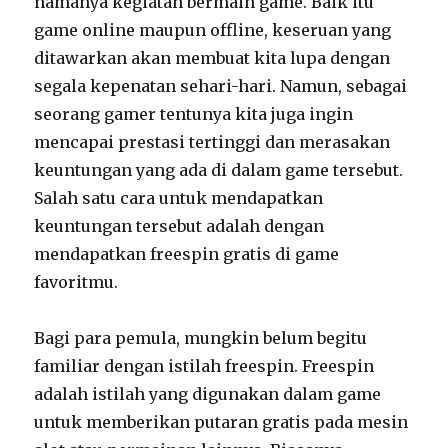
namanya kegiatan bermain game. Baik itu
game online maupun offline, keseruan yang
ditawarkan akan membuat kita lupa dengan
segala kepenatan sehari-hari. Namun, sebagai
seorang gamer tentunya kita juga ingin
mencapai prestasi tertinggi dan merasakan
keuntungan yang ada di dalam game tersebut.
Salah satu cara untuk mendapatkan
keuntungan tersebut adalah dengan
mendapatkan freespin gratis di game
favoritmu.
Bagi para pemula, mungkin belum begitu
familiar dengan istilah freespin. Freespin
adalah istilah yang digunakan dalam game
untuk memberikan putaran gratis pada mesin