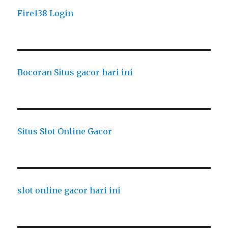
t
Fire138 Login
s
:
Bocoran Situs gacor hari ini
Situs Slot Online Gacor
slot online gacor hari ini