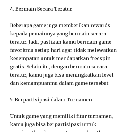
4. Bermain Secara Teratur
Beberapa game juga memberikan rewards
kepada pemainnya yang bermain secara
teratur. Jadi, pastikan kamu bermain game
favoritmu setiap hari agar tidak melewatkan
kesempatan untuk mendapatkan freespin
gratis. Selain itu, dengan bermain secara
teratur, kamu juga bisa meningkatkan level
dan kemampuanmu dalam game tersebut.
5. Berpartisipasi dalam Turnamen
Untuk game yang memiliki fitur turnamen,
kamu juga bisa berpartisipasi untuk