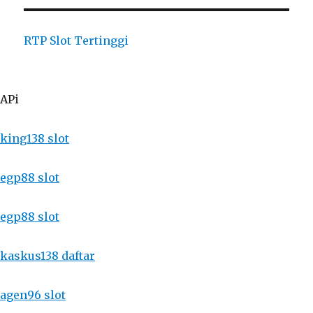
RTP Slot Tertinggi
APi
king138 slot
egp88 slot
egp88 slot
kaskus138 daftar
agen96 slot