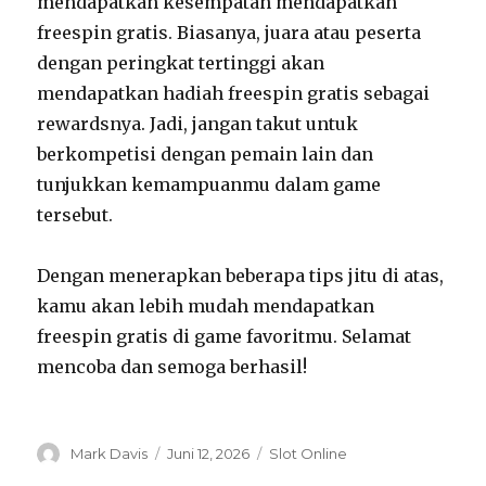
mendapatkan kesempatan mendapatkan
freespin gratis. Biasanya, juara atau peserta
dengan peringkat tertinggi akan
mendapatkan hadiah freespin gratis sebagai
rewardsnya. Jadi, jangan takut untuk
berkompetisi dengan pemain lain dan
tunjukkan kemampuanmu dalam game
tersebut.
Dengan menerapkan beberapa tips jitu di atas,
kamu akan lebih mudah mendapatkan
freespin gratis di game favoritmu. Selamat
mencoba dan semoga berhasil!
A
P
C
Mark Davis
Juni 12, 2026
Slot Online
u
o
a