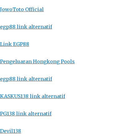
JowoToto Official
egp88 link alternatif
Link EGP88
Pengeluaran Hongkong Pools
egp88 link alternatif
KASKUS138 link alternatif
PG138 link alternatif
Devil138