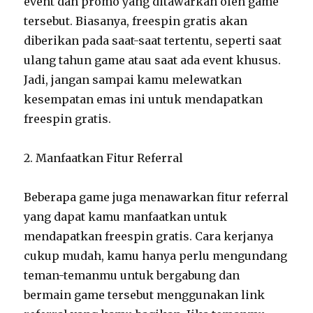
event dan promo yang ditawarkan oleh game
tersebut. Biasanya, freespin gratis akan
diberikan pada saat-saat tertentu, seperti saat
ulang tahun game atau saat ada event khusus.
Jadi, jangan sampai kamu melewatkan
kesempatan emas ini untuk mendapatkan
freespin gratis.
2. Manfaatkan Fitur Referral
Beberapa game juga menawarkan fitur referral
yang dapat kamu manfaatkan untuk
mendapatkan freespin gratis. Cara kerjanya
cukup mudah, kamu hanya perlu mengundang
teman-temanmu untuk bergabung dan
bermain game tersebut menggunakan link