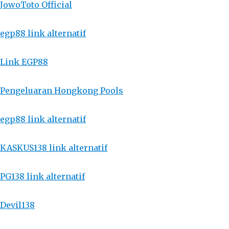
JowoToto Official
egp88 link alternatif
Link EGP88
Pengeluaran Hongkong Pools
egp88 link alternatif
KASKUS138 link alternatif
PG138 link alternatif
Devil138