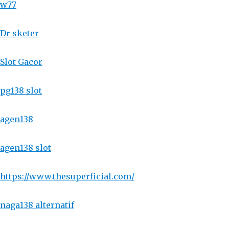
w77
Dr sketer
Slot Gacor
pg138 slot
agen138
agen138 slot
https://www.thesuperficial.com/
naga138 alternatif