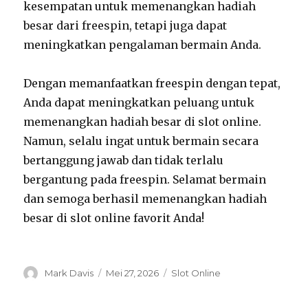
kesempatan untuk memenangkan hadiah
besar dari freespin, tetapi juga dapat
meningkatkan pengalaman bermain Anda.
Dengan memanfaatkan freespin dengan tepat,
Anda dapat meningkatkan peluang untuk
memenangkan hadiah besar di slot online.
Namun, selalu ingat untuk bermain secara
bertanggung jawab dan tidak terlalu
bergantung pada freespin. Selamat bermain
dan semoga berhasil memenangkan hadiah
besar di slot online favorit Anda!
A
P
C
Mark Davis
Mei 27, 2026
Slot Online
u
o
a
t
s
t