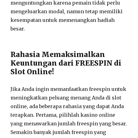
menguntungkan karena pemain tidak perlu
mengeluarkan modal, namun tetap memiliki
kesempatan untuk memenangkan hadiah
besar.
Rahasia Memaksimalkan
Keuntungan dari FREESPIN di
Slot Online!
Jika Anda ingin memanfaatkan freespin untuk
meningkatkan peluang menang Anda di slot
online, ada beberapa rahasia yang dapat Anda
terapkan. Pertama, pilihlah kasino online
yang menawarkan jumlah freespin yang besar.
Semakin banyak jumlah freespin yang