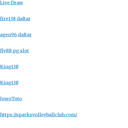
Live Draw
fire138 daftar
agen96 daftar
fly88 pg slot
King138
King138
JowoToto
https://sparksvolleyballclub.com/