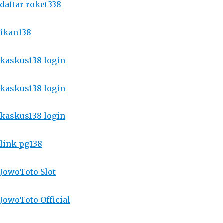
daftar roket338
ikan138
kaskus138 login
kaskus138 login
kaskus138 login
link pg138
JowoToto Slot
JowoToto Official