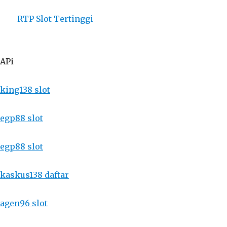
RTP Slot Tertinggi
APi
king138 slot
egp88 slot
egp88 slot
kaskus138 daftar
agen96 slot