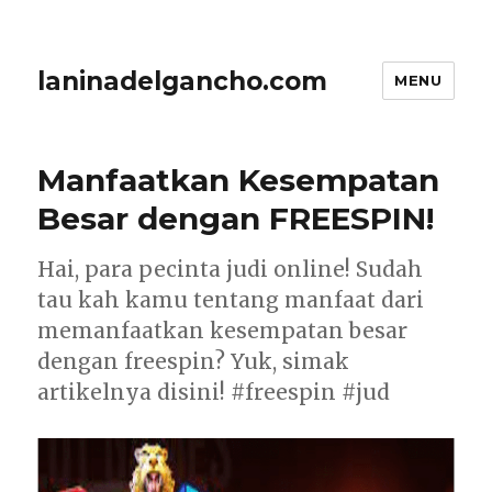
laninadelgancho.com
MENU
Manfaatkan Kesempatan
Besar dengan FREESPIN!
Hai, para pecinta judi online! Sudah
tau kah kamu tentang manfaat dari
memanfaatkan kesempatan besar
dengan freespin? Yuk, simak
artikelnya disini! #freespin #jud