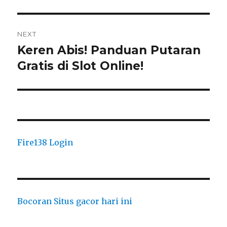
v
i
g
o
NEXT
a
u
Keren Abis! Panduan Putaran
N
s
s
e
Gratis di Slot Online!
p
x
i
o
t
s
p
p
t
o
o
:
s
Fire138 Login
s
t
:
Bocoran Situs gacor hari ini