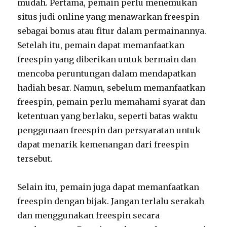
mudah. Pertama, pemain perlu menemukan
situs judi online yang menawarkan freespin
sebagai bonus atau fitur dalam permainannya.
Setelah itu, pemain dapat memanfaatkan
freespin yang diberikan untuk bermain dan
mencoba peruntungan dalam mendapatkan
hadiah besar. Namun, sebelum memanfaatkan
freespin, pemain perlu memahami syarat dan
ketentuan yang berlaku, seperti batas waktu
penggunaan freespin dan persyaratan untuk
dapat menarik kemenangan dari freespin
tersebut.
Selain itu, pemain juga dapat memanfaatkan
freespin dengan bijak. Jangan terlalu serakah
dan menggunakan freespin secara