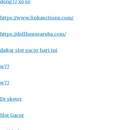
dong77 xổ số
https://www.linkauctions.com/
https://dollhousearuba.com/
daftar slot gacor hari ini
w77
w77
Dr sketer
Slot Gacor