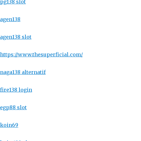
pg138 slot
agen138
agen138 slot
https://www.thesuperficial.com/
naga138 alternatif
fire138 login
egp88 slot
koin69