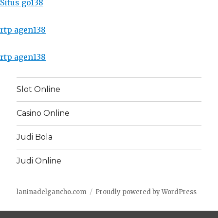
Situs go138
rtp agen138
rtp agen138
Slot Online
Casino Online
Judi Bola
Judi Online
laninadelgancho.com
Proudly powered by WordPress