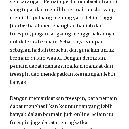
sembarangan. Pemain perlu membuat strategi
yang tepat dan memilih permainan slot yang
memiliki peluang menang yang lebih tinggi.
Jika berhasil memenangkan hadiah dari
freespin, jangan langsung menggunakannya
untuk terus bermain. Sebaiknya, simpan
sebagian hadiah tersebut dan gunakan untuk
bermain di lain waktu. Dengan demikian,
pemain dapat memaksimalkan manfaat dari
freespin dan mendapatkan keuntungan lebih
banyak.
Dengan memanfaatkan freespin, para pemain
dapat menghasilkan keuntungan yang lebih
banyak dalam bermain judi online. Selain itu,
freespin juga dapat meningkatkan