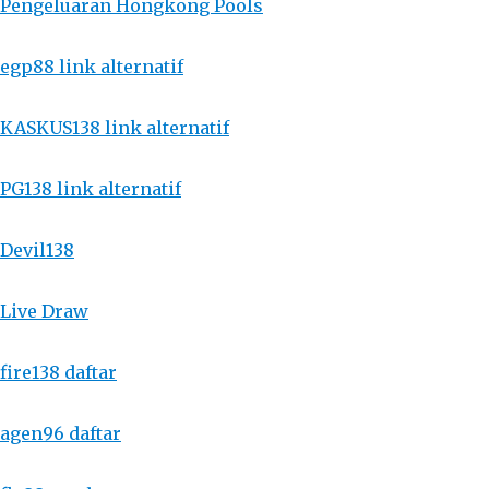
Pengeluaran Hongkong Pools
egp88 link alternatif
KASKUS138 link alternatif
PG138 link alternatif
Devil138
Live Draw
fire138 daftar
agen96 daftar