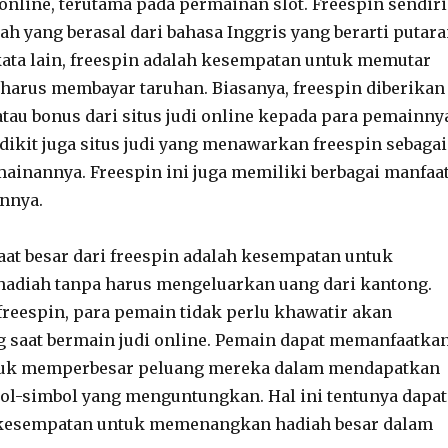
online, terutama pada permainan slot. Freespin sendiri
ah yang berasal dari bahasa Inggris yang berarti putar
kata lain, freespin adalah kesempatan untuk memutar
harus membayar taruhan. Biasanya, freespin diberikan
atau bonus dari situs judi online kepada para pemainny
dikit juga situs judi yang menawarkan freespin sebagai
mainannya. Freespin ini juga memiliki berbagai manfaa
nnya.
aat besar dari freespin adalah kesempatan untuk
diah tanpa harus mengeluarkan uang dari kantong.
reespin, para pemain tidak perlu khawatir akan
 saat bermain judi online. Pemain dapat memanfaatka
ntuk memperbesar peluang mereka dalam mendapatkan
ol-simbol yang menguntungkan. Hal ini tentunya dapat
kesempatan untuk memenangkan hadiah besar dalam