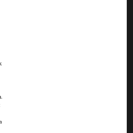
k
.
t
a