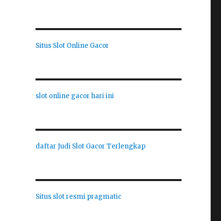
Situs Slot Online Gacor
slot online gacor hari ini
daftar Judi Slot Gacor Terlengkap
Situs slot resmi pragmatic