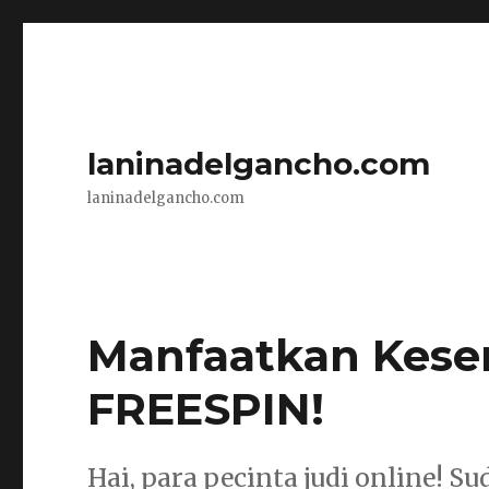
laninadelgancho.com
laninadelgancho.com
Manfaatkan Kese
FREESPIN!
Hai, para pecinta judi online! 