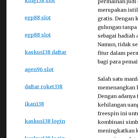
king138 slot
s
permainan judi 
a
o
t
t
merupakan istil
r
e
e
egp88 slot
gratis. Dengan 
d
g
o
gulungan tanpa 
o
n
egp88 slot
r
sebagai hadiah 
i
Namun, tidak se
e
kaskus138 daftar
fitur dalam per
s
bagi para pemai
agen96 slot
Salah satu manf
daftar roket338
memenangkan ha
Dengan adanya f
ikan138
kehilangan uang
freespin ini u
kaskus138 login
kombinasi simb
meningkatkan 