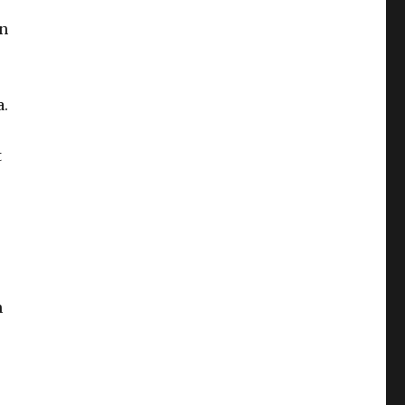
an
a.
t
n