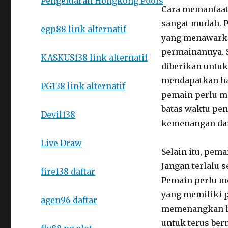
Pengeluaran Hongkong Pools
Cara memanfaat
sangat mudah. P
egp88 link alternatif
yang menawarkan
permainannya. S
KASKUS138 link alternatif
diberikan untu
mendapatkan ha
PG138 link alternatif
pemain perlu me
batas waktu pen
Devil138
kemenangan dari
Live Draw
Selain itu, pem
Jangan terlalu
fire138 daftar
Pemain perlu me
yang memiliki p
agen96 daftar
memenangkan ha
untuk terus ber