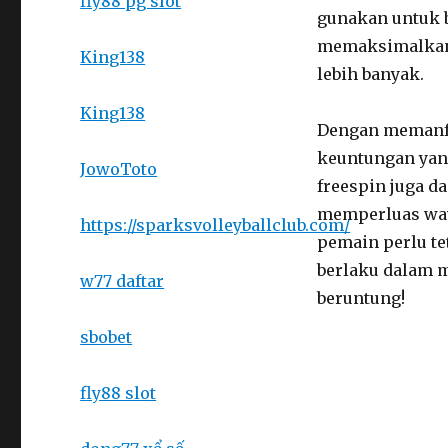
fly88 pg slot
gunakan untuk b
memaksimalkan 
King138
lebih banyak.
King138
Dengan memanfa
keuntungan yang
JowoToto
freespin juga 
memperluas waw
https://sparksvolleyballclub.com/
pemain perlu te
berlaku dalam 
w77 daftar
beruntung!
sbobet
fly88 slot