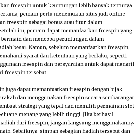
kan freespin untuk keuntungan lebih banyak tentunya
ertama, pemain perlu menemukan situs judi online
 freespin sebagai bonus atau fitur dalam
etelah itu, pemain dapat memanfaatkan freespin yang
k bermain dan mencoba peruntungan dalam
diah besar. Namun, sebelum memanfaatkan freespin,
mahami syarat dan ketentuan yang berlaku, seperti
ggunaan freespin dan persyaratan untuk dapat menari
 freespin tersebut.
ain juga dapat memanfaatkan freespin dengan bijak.
 serakah dan menggunakan freespin secara sembarangan
mbuat strategi yang tepat dan memilih permainan slo
eluang menang yang lebih tinggi. Jika berhasil
diah dari freespin, jangan langsung menggunakanny
main. Sebaiknya, simpan sebagian hadiah tersebut dan