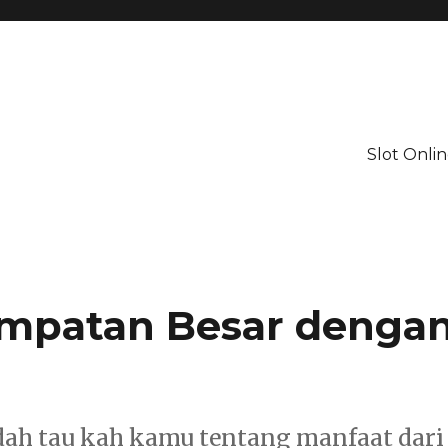
Slot Onli
mpatan Besar denga
Sudah tau kah kamu tentang manfaat dari