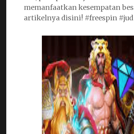
memanfaatkan kesempatan besar
artikelnya disini! #freespin #jud