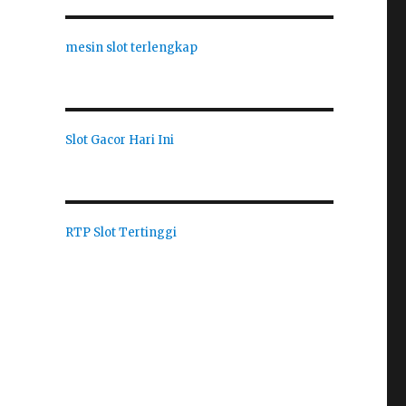
mesin slot terlengkap
Slot Gacor Hari Ini
RTP Slot Tertinggi