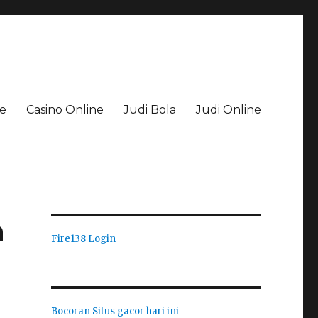
ne
Casino Online
Judi Bola
Judi Online
n
Fire138 Login
Bocoran Situs gacor hari ini