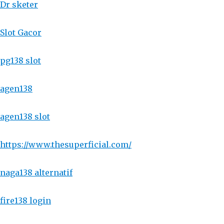
Dr sketer
Slot Gacor
pg138 slot
agen138
agen138 slot
https://www.thesuperficial.com/
naga138 alternatif
fire138 login