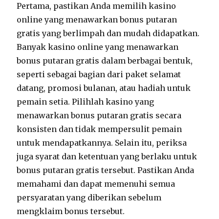
Pertama, pastikan Anda memilih kasino
online yang menawarkan bonus putaran
gratis yang berlimpah dan mudah didapatkan.
Banyak kasino online yang menawarkan
bonus putaran gratis dalam berbagai bentuk,
seperti sebagai bagian dari paket selamat
datang, promosi bulanan, atau hadiah untuk
pemain setia. Pilihlah kasino yang
menawarkan bonus putaran gratis secara
konsisten dan tidak mempersulit pemain
untuk mendapatkannya. Selain itu, periksa
juga syarat dan ketentuan yang berlaku untuk
bonus putaran gratis tersebut. Pastikan Anda
memahami dan dapat memenuhi semua
persyaratan yang diberikan sebelum
mengklaim bonus tersebut.