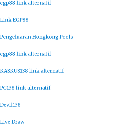
egp88 link alternatif
Link EGP88
Pengeluaran Hongkong Pools
egp88 link alternatif
KASKUS138 link alternatif
PG138 link alternatif
Devil138
Live Draw