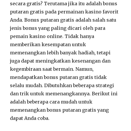
secara gratis? Terutama jika itu adalah bonus
putaran gratis pada permainan kasino favorit
Anda. Bonus putaran gratis adalah salah satu
jenis bonus yang paling dicari oleh para
pemain kasino online. Tidak hanya
memberikan kesempatan untuk
memenangkan lebih banyak hadiah, tetapi
juga dapat meningkatkan kesenangan dan
kegembiraan saat bermain. Namun,
mendapatkan bonus putaran gratis tidak
selalu mudah. Dibutuhkan beberapa strategi
dan trik untuk memenangkannya. Berikut ini
adalah beberapa cara mudah untuk
memenangkan bonus putaran gratis yang
dapat Anda coba.