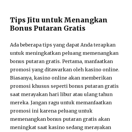
Tips Jitu untuk Menangkan
Bonus Putaran Gratis
Ada beberapa tips yang dapat Anda terapkan
untuk meningkatkan peluang memenangkan
bonus putaran gratis. Pertama, manfaatkan
promosi yang ditawarkan oleh kasino online.
Biasanya, kasino online akan memberikan
promosi khusus seperti bonus putaran gratis
saat merayakan hari libur atau ulang tahun
mereka. Jangan ragu untuk memanfaatkan
promosi ini karena peluang untuk
memenangkan bonus putaran gratis akan
meningkat saat kasino sedang merayakan