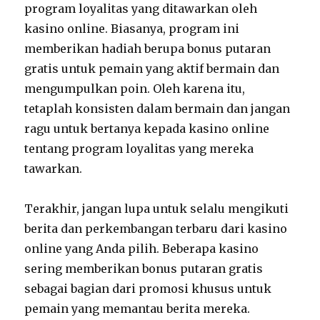
program loyalitas yang ditawarkan oleh
kasino online. Biasanya, program ini
memberikan hadiah berupa bonus putaran
gratis untuk pemain yang aktif bermain dan
mengumpulkan poin. Oleh karena itu,
tetaplah konsisten dalam bermain dan jangan
ragu untuk bertanya kepada kasino online
tentang program loyalitas yang mereka
tawarkan.
Terakhir, jangan lupa untuk selalu mengikuti
berita dan perkembangan terbaru dari kasino
online yang Anda pilih. Beberapa kasino
sering memberikan bonus putaran gratis
sebagai bagian dari promosi khusus untuk
pemain yang memantau berita mereka.