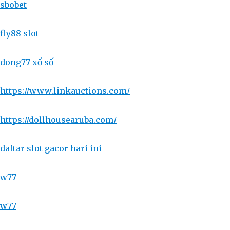
sbobet
fly88 slot
dong77 xổ số
https://www.linkauctions.com/
https://dollhousearuba.com/
daftar slot gacor hari ini
w77
w77