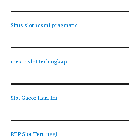
Situs slot resmi pragmatic
mesin slot terlengkap
Slot Gacor Hari Ini
RTP Slot Tertinggi