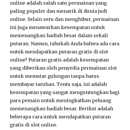
online adalah salah satu permainan yang
paling populer dan menarik di dunia judi
online. Selain seru dan menghibur, permainan
ini juga menawarkan kesempatan untuk
memenangkan hadiah besar dalam sekali
putaran. Namun, tahukah Anda bahwa ada cara
untuk mendapatkan putaran gratis di slot
online? Putaran gratis adalah kesempatan
yang diberikan oleh penyedia permainan slot
untuk memutar gulungan tanpa harus
membayar taruhan. Tentu saja, ini adalah
kesempatan yang sangat menguntungkan bagi
para pemain untuk meningkatkan peluang
memenangkan hadiah besar. Berikut adalah
beberapa cara untuk mendapatkan putaran
gratis di slot online.