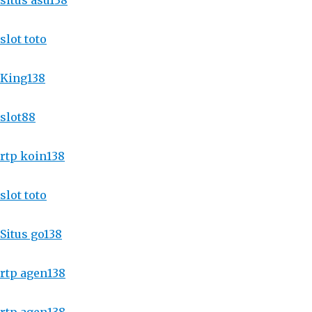
situs asu138
slot toto
King138
slot88
rtp koin138
slot toto
Situs go138
rtp agen138