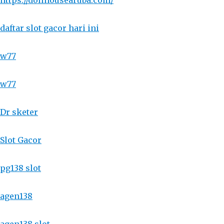
https://dollhousearuba.com/
daftar slot gacor hari ini
w77
w77
Dr sketer
Slot Gacor
pg138 slot
agen138