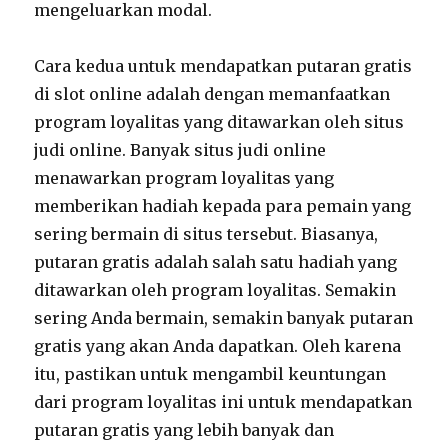
mengeluarkan modal.
Cara kedua untuk mendapatkan putaran gratis
di slot online adalah dengan memanfaatkan
program loyalitas yang ditawarkan oleh situs
judi online. Banyak situs judi online
menawarkan program loyalitas yang
memberikan hadiah kepada para pemain yang
sering bermain di situs tersebut. Biasanya,
putaran gratis adalah salah satu hadiah yang
ditawarkan oleh program loyalitas. Semakin
sering Anda bermain, semakin banyak putaran
gratis yang akan Anda dapatkan. Oleh karena
itu, pastikan untuk mengambil keuntungan
dari program loyalitas ini untuk mendapatkan
putaran gratis yang lebih banyak dan