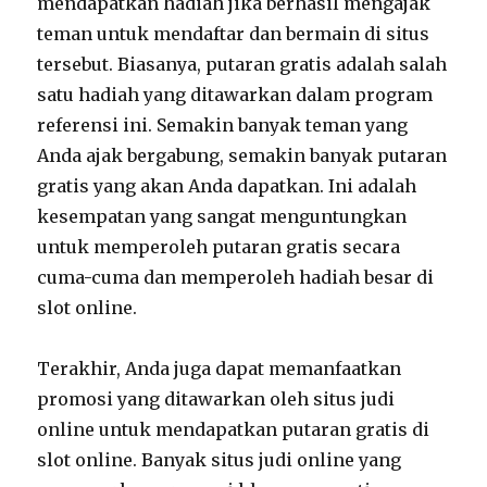
mendapatkan hadiah jika berhasil mengajak
teman untuk mendaftar dan bermain di situs
tersebut. Biasanya, putaran gratis adalah salah
satu hadiah yang ditawarkan dalam program
referensi ini. Semakin banyak teman yang
Anda ajak bergabung, semakin banyak putaran
gratis yang akan Anda dapatkan. Ini adalah
kesempatan yang sangat menguntungkan
untuk memperoleh putaran gratis secara
cuma-cuma dan memperoleh hadiah besar di
slot online.
Terakhir, Anda juga dapat memanfaatkan
promosi yang ditawarkan oleh situs judi
online untuk mendapatkan putaran gratis di
slot online. Banyak situs judi online yang