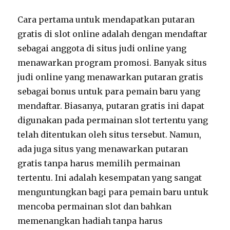
Cara pertama untuk mendapatkan putaran
gratis di slot online adalah dengan mendaftar
sebagai anggota di situs judi online yang
menawarkan program promosi. Banyak situs
judi online yang menawarkan putaran gratis
sebagai bonus untuk para pemain baru yang
mendaftar. Biasanya, putaran gratis ini dapat
digunakan pada permainan slot tertentu yang
telah ditentukan oleh situs tersebut. Namun,
ada juga situs yang menawarkan putaran
gratis tanpa harus memilih permainan
tertentu. Ini adalah kesempatan yang sangat
menguntungkan bagi para pemain baru untuk
mencoba permainan slot dan bahkan
memenangkan hadiah tanpa harus