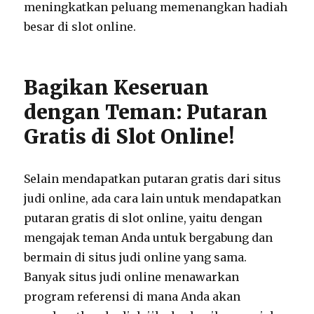
meningkatkan peluang memenangkan hadiah
besar di slot online.
Bagikan Keseruan
dengan Teman: Putaran
Gratis di Slot Online!
Selain mendapatkan putaran gratis dari situs
judi online, ada cara lain untuk mendapatkan
putaran gratis di slot online, yaitu dengan
mengajak teman Anda untuk bergabung dan
bermain di situs judi online yang sama.
Banyak situs judi online menawarkan
program referensi di mana Anda akan