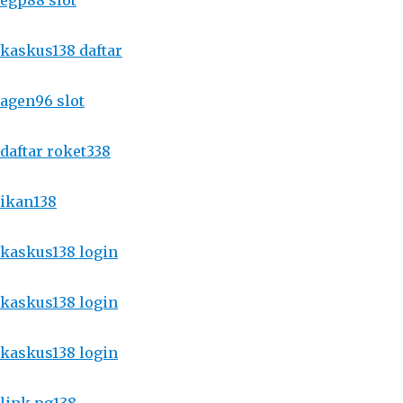
egp88 slot
kaskus138 daftar
agen96 slot
daftar roket338
ikan138
kaskus138 login
kaskus138 login
kaskus138 login