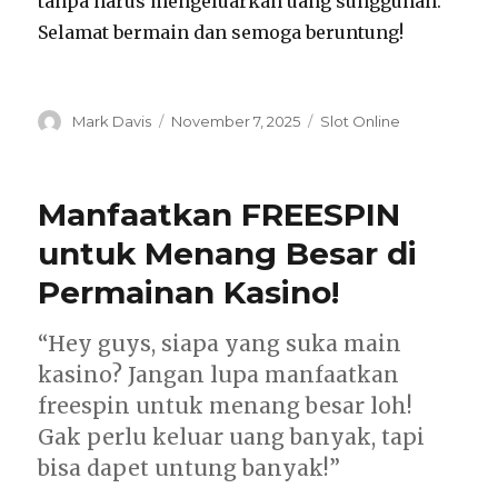
tanpa harus mengeluarkan uang sungguhan.
Selamat bermain dan semoga beruntung!
A
P
C
Mark Davis
November 7, 2025
Slot Online
u
o
a
t
s
t
h
t
e
Manfaatkan FREESPIN
o
e
g
r
d
o
untuk Menang Besar di
o
r
Permainan Kasino!
n
i
e
s
“Hey guys, siapa yang suka main
kasino? Jangan lupa manfaatkan
freespin untuk menang besar loh!
Gak perlu keluar uang banyak, tapi
bisa dapet untung banyak!”