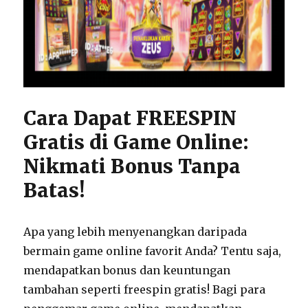
Cara Dapat FREESPIN
Gratis di Game Online:
Nikmati Bonus Tanpa
Batas!
Apa yang lebih menyenangkan daripada
bermain game online favorit Anda? Tentu saja,
mendapatkan bonus dan keuntungan
tambahan seperti freespin gratis! Bagi para