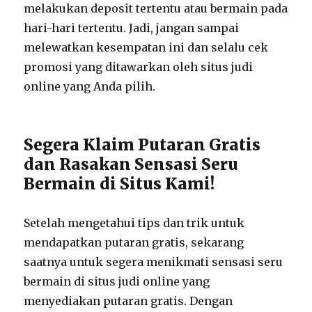
melakukan deposit tertentu atau bermain pada
hari-hari tertentu. Jadi, jangan sampai
melewatkan kesempatan ini dan selalu cek
promosi yang ditawarkan oleh situs judi
online yang Anda pilih.
Segera Klaim Putaran Gratis
dan Rasakan Sensasi Seru
Bermain di Situs Kami!
Setelah mengetahui tips dan trik untuk
mendapatkan putaran gratis, sekarang
saatnya untuk segera menikmati sensasi seru
bermain di situs judi online yang
menyediakan putaran gratis. Dengan