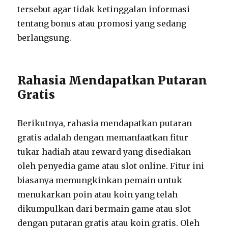
tersebut agar tidak ketinggalan informasi
tentang bonus atau promosi yang sedang
berlangsung.
Rahasia Mendapatkan Putaran
Gratis
Berikutnya, rahasia mendapatkan putaran
gratis adalah dengan memanfaatkan fitur
tukar hadiah atau reward yang disediakan
oleh penyedia game atau slot online. Fitur ini
biasanya memungkinkan pemain untuk
menukarkan poin atau koin yang telah
dikumpulkan dari bermain game atau slot
dengan putaran gratis atau koin gratis. Oleh