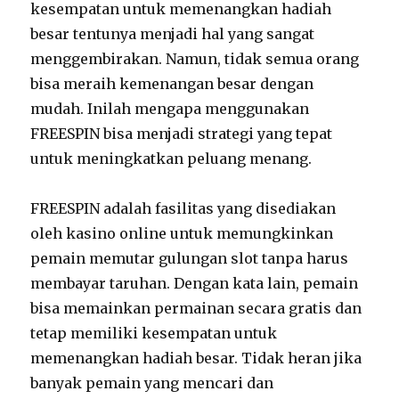
kesempatan untuk memenangkan hadiah
besar tentunya menjadi hal yang sangat
menggembirakan. Namun, tidak semua orang
bisa meraih kemenangan besar dengan
mudah. Inilah mengapa menggunakan
FREESPIN bisa menjadi strategi yang tepat
untuk meningkatkan peluang menang.
FREESPIN adalah fasilitas yang disediakan
oleh kasino online untuk memungkinkan
pemain memutar gulungan slot tanpa harus
membayar taruhan. Dengan kata lain, pemain
bisa memainkan permainan secara gratis dan
tetap memiliki kesempatan untuk
memenangkan hadiah besar. Tidak heran jika
banyak pemain yang mencari dan