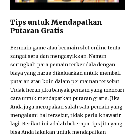
Tips untuk Mendapatkan
Putaran Gratis
Bermain game atau bermain slot online tentu
sangat seru dan mengasyikkan. Namun,
seringkali para pemain terkendala dengan
biaya yang harus dikeluarkan untuk membeli
putaran atau koin dalam permainan tersebut.
Tidak heran jika banyak pemain yang mencari
cara untuk mendapatkan putaran gratis. Jika
Anda juga merupakan salah satu pemain yang
mengalami hal tersebut, tidak perlu khawatir
lagi. Berikut ini adalah beberapa tips jitu yang
bisa Anda lakukan untuk mendapatkan