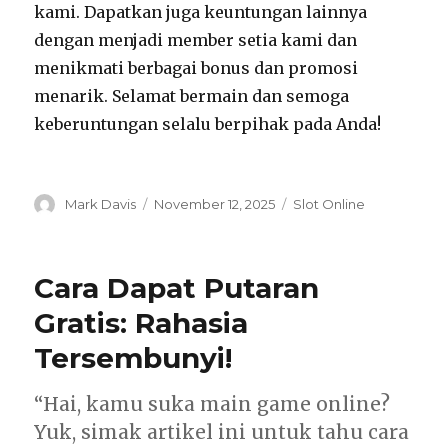
kami. Dapatkan juga keuntungan lainnya
dengan menjadi member setia kami dan
menikmati berbagai bonus dan promosi
menarik. Selamat bermain dan semoga
keberuntungan selalu berpihak pada Anda!
A
P
C
Mark Davis
November 12, 2025
Slot Online
u
o
a
t
s
t
h
t
e
Cara Dapat Putaran
o
e
g
r
d
o
Gratis: Rahasia
o
r
Tersembunyi!
n
i
e
s
“Hai, kamu suka main game online?
Yuk, simak artikel ini untuk tahu cara