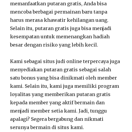
memanfaatkan putaran gratis, Anda bisa
mencoba berbagai permainan baru tanpa
harus merasa khawatir kehilangan uang.
Selain itu, putaran gratis juga bisa menjadi
kesempatan untuk memenangkan hadiah
besar dengan risiko yang lebih kecil.
Kami sebagai situs judi online terpercaya juga
menyediakan putaran gratis sebagai salah
satu bonus yang bisa dinikmati oleh member
kami. Selain itu, kami juga memiliki program
loyalitas yang memberikan putaran gratis
kepada member yang aktif bermain dan
menjadi member setia kami. Jadi, tunggu
apalagi? Segera bergabung dan nikmati
serunya bermain di situs kami.