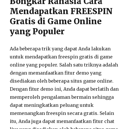
Bongkar Rahasia Cara
Mendapatkan FREESPIN
Gratis di Game Online
yang Populer
Ada beberapa trik yang dapat Anda lakukan
untuk mendapatkan freespin gratis di game
online yang populer. Salah satu triknya adalah
dengan memanfaatkan fitur demo yang
disediakan oleh beberapa situs game online.
Dengan fitur demo ini, Anda dapat berlatih dan
memperoleh pengalaman bermain sehingga
dapat meningkatkan peluang untuk
memenangkan freespin secara gratis. Selain
itu, Anda juga dapat memanfaatkan fitur chat