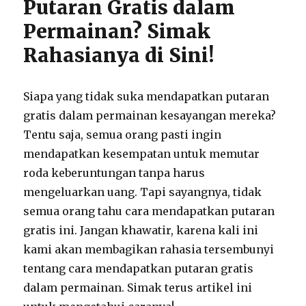
Putaran Gratis dalam
Permainan? Simak
Rahasianya di Sini!
Siapa yang tidak suka mendapatkan putaran
gratis dalam permainan kesayangan mereka?
Tentu saja, semua orang pasti ingin
mendapatkan kesempatan untuk memutar
roda keberuntungan tanpa harus
mengeluarkan uang. Tapi sayangnya, tidak
semua orang tahu cara mendapatkan putaran
gratis ini. Jangan khawatir, karena kali ini
kami akan membagikan rahasia tersembunyi
tentang cara mendapatkan putaran gratis
dalam permainan. Simak terus artikel ini