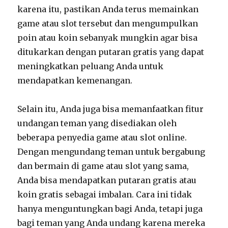
karena itu, pastikan Anda terus memainkan
game atau slot tersebut dan mengumpulkan
poin atau koin sebanyak mungkin agar bisa
ditukarkan dengan putaran gratis yang dapat
meningkatkan peluang Anda untuk
mendapatkan kemenangan.
Selain itu, Anda juga bisa memanfaatkan fitur
undangan teman yang disediakan oleh
beberapa penyedia game atau slot online.
Dengan mengundang teman untuk bergabung
dan bermain di game atau slot yang sama,
Anda bisa mendapatkan putaran gratis atau
koin gratis sebagai imbalan. Cara ini tidak
hanya menguntungkan bagi Anda, tetapi juga
bagi teman yang Anda undang karena mereka