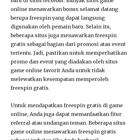
baru di situs tersebut. Banyak situs game
online menawarkan bonus selamat datang
berupa freespin yang dapat langsung
digunakan oleh pemain baru. Selain itu,
beberapa situs juga menawarkan freespin
gratis sebagai bagian dari promosi atau event
tertentu. Jadi, pastikan untuk memperhatikan
promo dan event yang diadakan oleh situs
game online favorit Anda untuk tidak
melewatkan kesempatan memperoleh
freespin gratis.
Untuk mendapatkan freespin gratis di game
online, Anda juga dapat memanfaatkan fitur
referral atau undangan teman. Beberapa situs
game online menawarkan freespin gratis