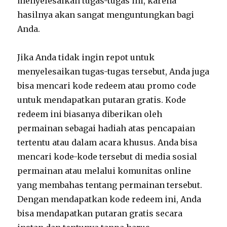
menyelesaikan tugas-tugas ini, karena
hasilnya akan sangat menguntungkan bagi
Anda.
Jika Anda tidak ingin repot untuk
menyelesaikan tugas-tugas tersebut, Anda juga
bisa mencari kode redeem atau promo code
untuk mendapatkan putaran gratis. Kode
redeem ini biasanya diberikan oleh
permainan sebagai hadiah atas pencapaian
tertentu atau dalam acara khusus. Anda bisa
mencari kode-kode tersebut di media sosial
permainan atau melalui komunitas online
yang membahas tentang permainan tersebut.
Dengan mendapatkan kode redeem ini, Anda
bisa mendapatkan putaran gratis secara