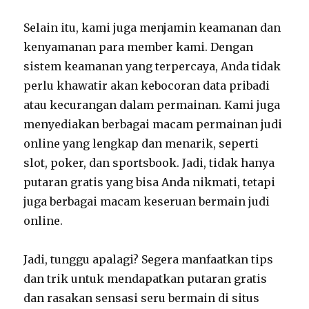
Selain itu, kami juga menjamin keamanan dan
kenyamanan para member kami. Dengan
sistem keamanan yang terpercaya, Anda tidak
perlu khawatir akan kebocoran data pribadi
atau kecurangan dalam permainan. Kami juga
menyediakan berbagai macam permainan judi
online yang lengkap dan menarik, seperti
slot, poker, dan sportsbook. Jadi, tidak hanya
putaran gratis yang bisa Anda nikmati, tetapi
juga berbagai macam keseruan bermain judi
online.
Jadi, tunggu apalagi? Segera manfaatkan tips
dan trik untuk mendapatkan putaran gratis
dan rasakan sensasi seru bermain di situs