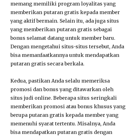
memang memiliki program loyalitas yang
memberikan putaran gratis kepada member
yang aktif bermain. Selain itu, ada juga situs
yang memberikan putaran gratis sebagai
bonus selamat datang untuk member baru.
Dengan mengetahui situs-situs tersebut, Anda
bisa memanfaatkannya untuk mendapatkan
putaran gratis secara berkala.
Kedua, pastikan Anda selalu memeriksa
promosi dan bonus yang ditawarkan oleh
situs judi online. Beberapa situs seringkali
memberikan promosi atau bonus khusus yang
berupa putaran gratis kepada member yang
memenuhi syarat tertentu. Misalnya, Anda
bisa mendapatkan putaran gratis dengan