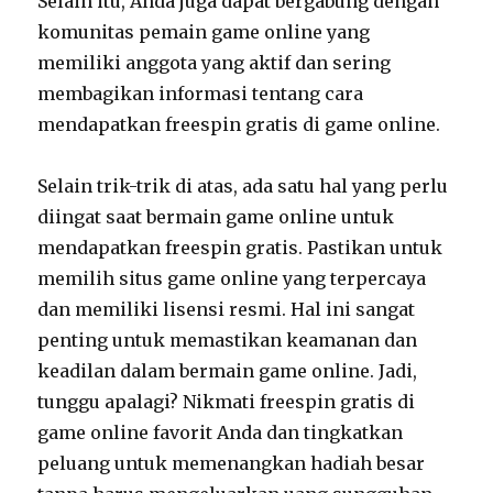
Selain itu, Anda juga dapat bergabung dengan
komunitas pemain game online yang
memiliki anggota yang aktif dan sering
membagikan informasi tentang cara
mendapatkan freespin gratis di game online.
Selain trik-trik di atas, ada satu hal yang perlu
diingat saat bermain game online untuk
mendapatkan freespin gratis. Pastikan untuk
memilih situs game online yang terpercaya
dan memiliki lisensi resmi. Hal ini sangat
penting untuk memastikan keamanan dan
keadilan dalam bermain game online. Jadi,
tunggu apalagi? Nikmati freespin gratis di
game online favorit Anda dan tingkatkan
peluang untuk memenangkan hadiah besar