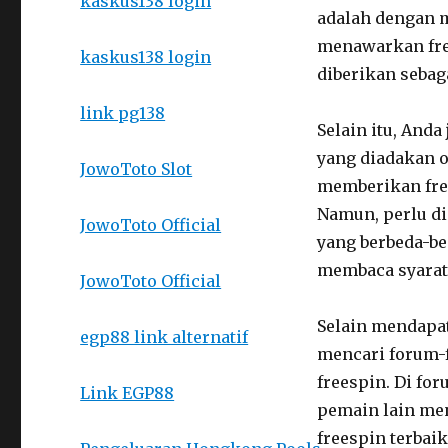
kaskus138 login
adalah dengan m
menawarkan free
kaskus138 login
diberikan sebag
link pg138
Selain itu, And
yang diadakan ol
JowoToto Slot
memberikan free
Namun, perlu di
JowoToto Official
yang berbeda-be
membaca syarat
JowoToto Official
Selain mendapatk
egp88 link alternatif
mencari forum-
freespin. Di fo
Link EGP88
pemain lain me
freespin terbai