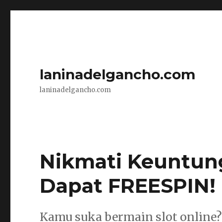
laninadelgancho.com
laninadelgancho.com
Nikmati Keuntun
Dapat FREESPIN!
Kamu suka bermain slot online?