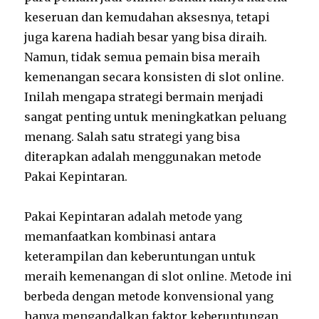
keseruan dan kemudahan aksesnya, tetapi
juga karena hadiah besar yang bisa diraih.
Namun, tidak semua pemain bisa meraih
kemenangan secara konsisten di slot online.
Inilah mengapa strategi bermain menjadi
sangat penting untuk meningkatkan peluang
menang. Salah satu strategi yang bisa
diterapkan adalah menggunakan metode
Pakai Kepintaran.
Pakai Kepintaran adalah metode yang
memanfaatkan kombinasi antara
keterampilan dan keberuntungan untuk
meraih kemenangan di slot online. Metode ini
berbeda dengan metode konvensional yang
hanya mengandalkan faktor keberuntungan