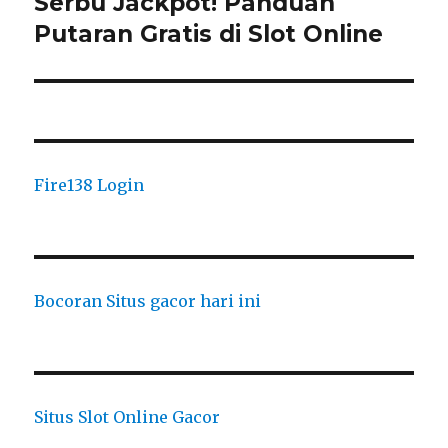
Serbu Jackpot! Panduan
N
a
u
e
Putaran Gratis di Slot Online
s
s
x
p
t
i
o
p
s
p
o
t
s
o
Fire138 Login
:
t
s
:
Bocoran Situs gacor hari ini
Situs Slot Online Gacor