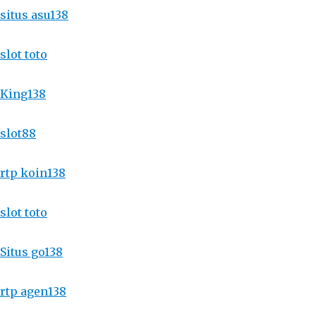
situs asu138
slot toto
King138
slot88
rtp koin138
slot toto
Situs go138
rtp agen138