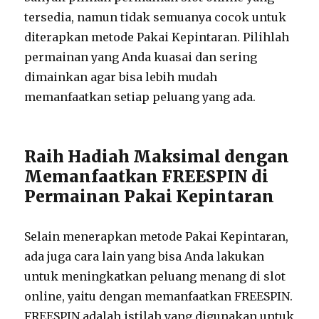
tersedia, namun tidak semuanya cocok untuk
diterapkan metode Pakai Kepintaran. Pilihlah
permainan yang Anda kuasai dan sering
dimainkan agar bisa lebih mudah
memanfaatkan setiap peluang yang ada.
Raih Hadiah Maksimal dengan
Memanfaatkan FREESPIN di
Permainan Pakai Kepintaran
Selain menerapkan metode Pakai Kepintaran,
ada juga cara lain yang bisa Anda lakukan
untuk meningkatkan peluang menang di slot
online, yaitu dengan memanfaatkan FREESPIN.
FREESPIN adalah istilah yang digunakan untuk