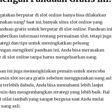
atakan berputar di slot online hanya bisa dilakukan
kan uang? Saat ini, banyak situs slot online yang
duan gratis untuk berputar di slot online. Panduan in
berikan informasi tentang permainan slot, tetapi juga
ategi dan tips untuk meningkatkan peluang
ngan mengikuti panduan ini, Anda bisa merasakan
r di slot online tanpa harus mengeluarkan uang.
nduan ini juga memungkinkan pemain untuk mencoba
mesin slot secara gratis sebelum menggunakan uang asli
terlebih dahulu, Anda bisa memahami lebih lanjut
esin dan mengembangkan strategi yang lebih baik. Hal
i nilai tambah yang sangat berguna saat Anda mulai
uang asli.