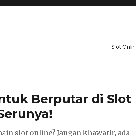
Slot Onli
ntuk Berputar di Slot
 Serunya!
in slot online? Jangan khawatir, ada