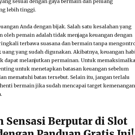
yang sesuai dengan gaya bermain dan peluang
 lebih tinggi.
euangan Anda dengan bijak. Salah satu kesalahan yang
an oleh pemain adalah tidak menjaga keuangan dengan
ringkali terbawa suasana dan bermain tanpa mengontr
 uang yang sudah digunakan. Akibatnya, keuangan hab
ak dapat melanjutkan permainan. Untuk memaksimalk
nting untuk menetapkan batasan keuangan sebelum
n mematuhi batas tersebut. Selain itu, jangan terlalu
rhenti bermain jika sudah mencapai target kemenangan
.
 Sensasi Berputar di Slot
dengan Panduan Gratis Ini!