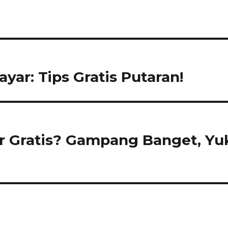
yar: Tips Gratis Putaran!
r Gratis? Gampang Banget, Yu