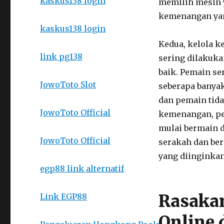
kaskus138 login
memilih mesin 
kemenangan yang
kaskus138 login
Kedua, kelola k
link pg138
sering dilakuk
baik. Pemain se
JowoToto Slot
seberapa banyak
dan pemain tid
JowoToto Official
kemenangan, pe
mulai bermain da
JowoToto Official
serakah dan be
yang diinginkan
egp88 link alternatif
Rasakan
Link EGP88
Online 