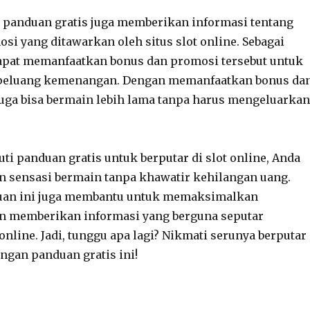
, panduan gratis juga memberikan informasi tentang
si yang ditawarkan oleh situs slot online. Sebagai
apat memanfaatkan bonus dan promosi tersebut untuk
peluang kemenangan. Dengan memanfaatkan bonus da
uga bisa bermain lebih lama tanpa harus mengeluarkan
i panduan gratis untuk berputar di slot online, Anda
n sensasi bermain tanpa khawatir kehilangan uang.
nduan ini juga membantu untuk memaksimalkan
 memberikan informasi yang berguna seputar
online. Jadi, tunggu apa lagi? Nikmati serunya berputar
engan panduan gratis ini!