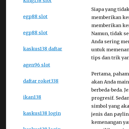
king138 slot
Siapa yang tida
egp88 slot
memberikan kes
memberikan kes
egp88 slot
Namun, tidak s
Anda sering me
kaskus138 daftar
untuk memenang
tips dan trik y
agen96 slot
Pertama, pahami
daftar roket338
akan Anda maink
berbeda-beda. Je
ikan138
progresif. Seda
simbol yang ak
kaskus138 login
jenis dan payli
kemenangan yang