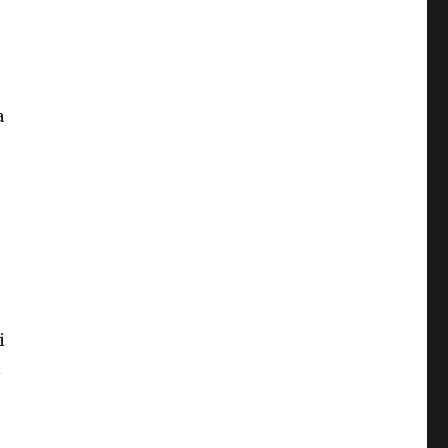
a
i
i