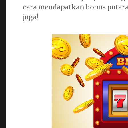
cara mendapatkan bonus putaran
juga!