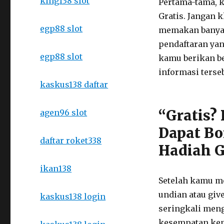
king138 slot
Pertama-tama, 
s
Gratis. Jangan 
egp88 slot
memakan banyak
pendaftaran yan
egp88 slot
kamu berikan b
informasi ters
kaskus138 daftar
“Gratis?
agen96 slot
Dapat Bo
daftar roket338
Hadiah G
ikan138
Setelah kamu me
undian atau giv
kaskus138 login
seringkali men
kesempatan kep