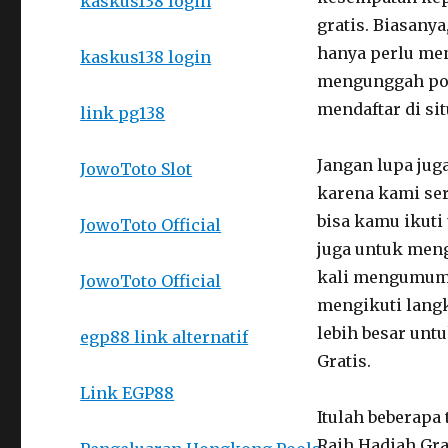
kaskus138 login
gratis. Biasany
hanya perlu men
kaskus138 login
mengunggah pos
mendaftar di si
link pg138
Jangan lupa jug
JowoToto Slot
karena kami s
bisa kamu ikuti
JowoToto Official
juga untuk meng
kali mengumumk
JowoToto Official
mengikuti lang
lebih besar unt
egp88 link alternatif
Gratis.
Link EGP88
Itulah beberapa
Raih Hadiah Grat