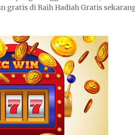
 gratis di Raih Hadiah Gratis sekaran