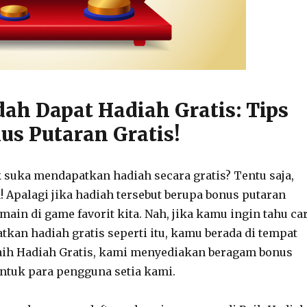
ah Dapat Hadiah Gratis: Tips
us Putaran Gratis!
k suka mendapatkan hadiah secara gratis? Tentu saja,
! Apalagi jika hadiah tersebut berupa bonus putaran
main di game favorit kita. Nah, jika kamu ingin tahu ca
an hadiah gratis seperti itu, kamu berada di tempat
Raih Hadiah Gratis, kami menyediakan beragam bonus
untuk para pengguna setia kami.