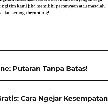
ngi tim kami jika memiliki pertanyaan atau masalah.
a dan semoga beruntung!
ine: Putaran Tanpa Batas!
Gratis: Cara Ngejar Kesempatan