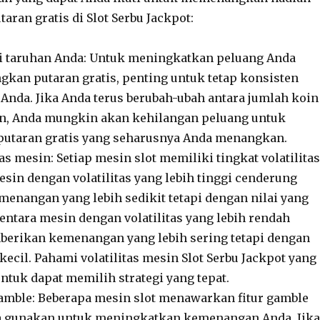
aran gratis di Slot Serbu Jackpot:
si taruhan Anda: Untuk meningkatkan peluang Anda
an putaran gratis, penting untuk tetap konsisten
Anda. Jika Anda terus berubah-ubah antara jumlah koin
an, Anda mungkin akan kehilangan peluang untuk
taran gratis yang seharusnya Anda menangkan.
as mesin: Setiap mesin slot memiliki tingkat volatilitas
esin dengan volatilitas yang lebih tinggi cenderung
nangan yang lebih sedikit tetapi dengan nilai yang
mentara mesin dengan volatilitas yang lebih rendah
erikan kemenangan yang lebih sering tetapi dengan
 kecil. Pahami volatilitas mesin Slot Serbu Jackpot yang
tuk dapat memilih strategi yang tepat.
amble: Beberapa mesin slot menawarkan fitur gamble
a gunakan untuk meningkatkan kemenangan Anda. Jika