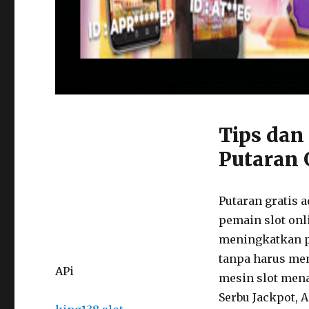
Tips da
Putaran G
Putaran gratis a
pemain slot on
meningkatkan 
tanpa harus me
APi
mesin slot mena
Serbu Jackpot, 