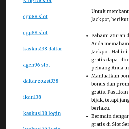
king138 slot
Untuk membantu
egp88 slot
Jackpot, beriku
egp88 slot
Pahami aturan d
Anda memahami a
kaskus138 daftar
Jackpot. Hal i
gratis dapat d
agen96 slot
peluang Anda u
Manfaatkan bon
daftar roket338
bonus dan prom
gratis. Pastika
ikan138
bijak, tetapi j
berlaku.
kaskus138 login
Bermain denga
gratis di Slot 