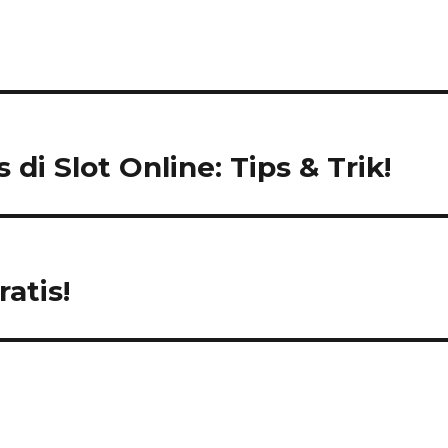
di Slot Online: Tips & Trik!
atis!