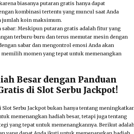
arena biasanya putaran gratis hanya dapat
ngan kombinasi tertentu yang muncul saat Anda
n jumlah koin maksimum.
sabar: Meskipun putaran gratis adalah fitur yang
angan terburu-buru dan terus memutar mesin dengan
 dengan sabar dan mengontrol emosi Anda akan
 memilih momen yang tepat untuk memenangkan
iah Besar dengan Panduan
ratis di Slot Serbu Jackpot!
di Slot Serbu Jackpot bukan hanya tentang meningkatka
tuk memenangkan hadiah besar, tetapi juga tentang
egi yang tepat untuk memenangkannya. Berikut adala
an yang dapat Anda ikuti untuk memenangkan hadiah