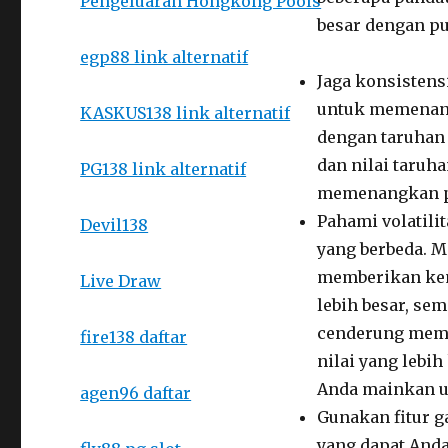
Pengeluaran Hongkong Pools
besar dengan put
egp88 link alternatif
Jaga konsisten
untuk memenangk
KASKUS138 link alternatif
dengan taruhan 
dan nilai taruh
PG138 link alternatif
memenangkan pu
Pahami volatilit
Devil138
yang berbeda. M
memberikan keme
Live Draw
lebih besar, se
cenderung memb
fire138 daftar
nilai yang lebih
Anda mainkan un
agen96 daftar
Gunakan fitur g
yang dapat And