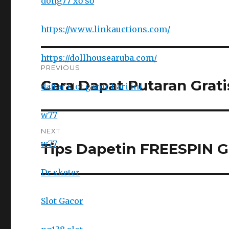
dong77 xổ số
https://www.linkauctions.com/
Navigasi
https://dollhousearuba.com/
PREVIOUS
pos
Cara Dapat Putaran Gratis 
Previous
daftar slot gacor hari ini
post:
w77
NEXT
w77
Tips Dapetin FREESPIN Gr
Next
post:
Dr sketer
Slot Gacor