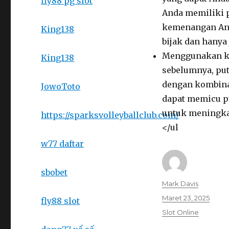
fly88 pg slot
Anda memiliki 
kemenangan And
King138
bijak dan hany
Menggunakan kom
King138
sebelumnya, put
dengan kombinas
JowoToto
dapat memicu pu
untuk meningk
https://sparksvolleyballclub.com/
</ul
w77 daftar
sbobet
Author
Mark Davis
Posted
Maret 23, 2025
fly88 slot
on
Categories
Slot Online