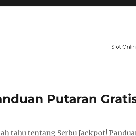
Slot Onli
anduan Putaran Grati
udah tahu tentang Serbu Jackpot! Pandu