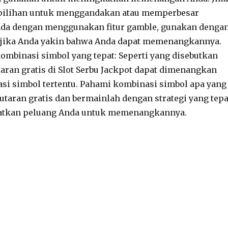
pilihan untuk menggandakan atau memperbesar
a dengan menggunakan fitur gamble, gunakan denga
a jika Anda yakin bahwa Anda dapat memenangkannya.
binasi simbol yang tepat: Seperti yang disebutkan
aran gratis di Slot Serbu Jackpot dapat dimenangkan
i simbol tertentu. Pahami kombinasi simbol apa yang
taran gratis dan bermainlah dengan strategi yang tepa
atkan peluang Anda untuk memenangkannya.