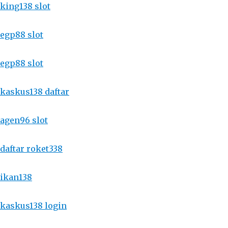
king138 slot
egp88 slot
egp88 slot
kaskus138 daftar
agen96 slot
daftar roket338
ikan138
kaskus138 login