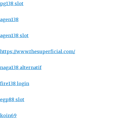
pg138 slot
agen138
agen138 slot
https://www.thesuperficial.com/
naga138 alternatif
fire138 login
egp88 slot
koin69