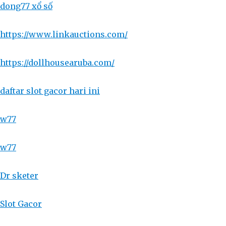
dong77 xổ số
https://www.linkauctions.com/
https://dollhousearuba.com/
daftar slot gacor hari ini
w77
w77
Dr sketer
Slot Gacor