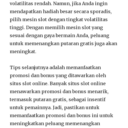
volatilitas rendah. Namun, jika Anda ingin
mendapatkan hadiah besar secara sporadis,
pilih mesin slot dengan tingkat volatilitas
tinggi. Dengan memilih mesin slot yang
sesuai dengan gaya bermain Anda, peluang
untuk memenangkan putaran gratis juga akan
meningkat.
Tips selanjutnya adalah memanfaatkan
promosi dan bonus yang ditawarkan oleh
situs slot online. Banyak situs slot online
menawarkan promosi dan bonus menarik,
termasuk putaran gratis, sebagai insentif
untuk pemainnya. Jadi, pastikan untuk
memanfaatkan promosi dan bonus ini untuk
meningkatkan peluang memenangkan