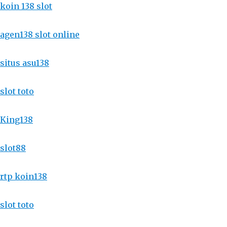
koin 138 slot
agen138 slot online
situs asu138
slot toto
King138
slot88
rtp koin138
slot toto