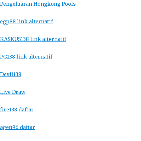
Pengeluaran Hongkong Pools
egp88 link alternatif
KASKUS138 link alternatif
PG138 link alternatif
Devil138
Live Draw
fire138 daftar
agen96 daftar