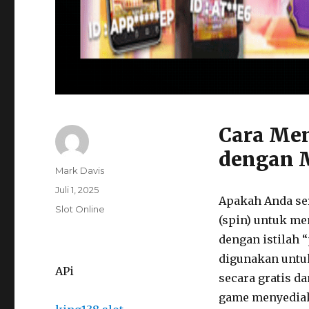
Cara Men
dengan 
Author
Mark Davis
Posted
Juli 1, 2025
Apakah Anda se
on
Categories
Slot Online
(spin) untuk men
dengan istilah “
digunakan untu
APi
secara gratis 
game menyediaka