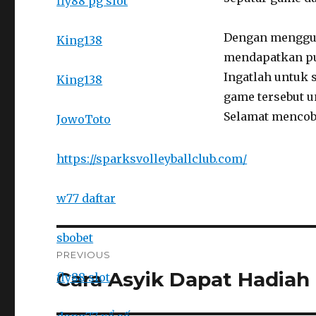
fly88 pg slot
Dengan mengguna
King138
mendapatkan pu
Ingatlah untuk
King138
game tersebut u
Selamat mencob
JowoToto
https://sparksvolleyballclub.com/
w77 daftar
sbobet
Navigasi
PREVIOUS
pos
Cara Asyik Dapat Hadiah
Previous
fly88 slot
post: