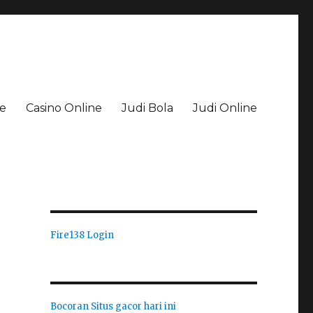
ne
Casino Online
Judi Bola
Judi Online
Fire138 Login
Bocoran Situs gacor hari ini