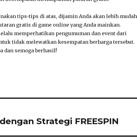
kan tips-tips di atas, dijamin Anda akan lebih mudah
taran gratis di game online yang Anda mainkan.
 selalu memperhatikan pengumuman dan event dari
ntuk tidak melewatkan kesempatan berharga tersebut.
a dan semoga berhasil!
 dengan Strategi FREESPIN