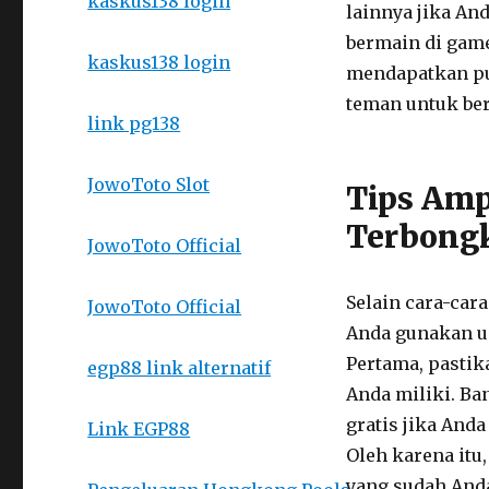
kaskus138 login
lainnya jika A
bermain di game
kaskus138 login
mendapatkan put
teman untuk be
link pg138
JowoToto Slot
Tips Amp
Terbongk
JowoToto Official
Selain cara-cara
JowoToto Official
Anda gunakan u
Pertama, pasti
egp88 link alternatif
Anda miliki. B
gratis jika And
Link EGP88
Oleh karena itu
yang sudah And