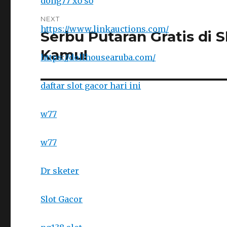
dong77 xổ số
NEXT
https://www.linkauctions.com/
Serbu Putaran Gratis di 
Next
post:
Kamu!
https://dollhousearuba.com/
daftar slot gacor hari ini
w77
w77
Dr sketer
Slot Gacor