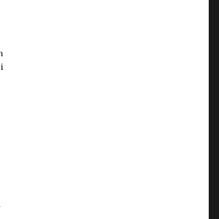
n
i
u