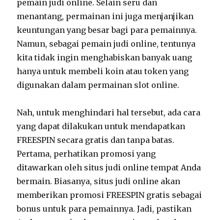
pemain judi online. Selain seru dan
menantang, permainan ini juga menjanjikan
keuntungan yang besar bagi para pemainnya.
Namun, sebagai pemain judi online, tentunya
kita tidak ingin menghabiskan banyak uang
hanya untuk membeli koin atau token yang
digunakan dalam permainan slot online.
Nah, untuk menghindari hal tersebut, ada cara
yang dapat dilakukan untuk mendapatkan
FREESPIN secara gratis dan tanpa batas.
Pertama, perhatikan promosi yang
ditawarkan oleh situs judi online tempat Anda
bermain. Biasanya, situs judi online akan
memberikan promosi FREESPIN gratis sebagai
bonus untuk para pemainnya. Jadi, pastikan