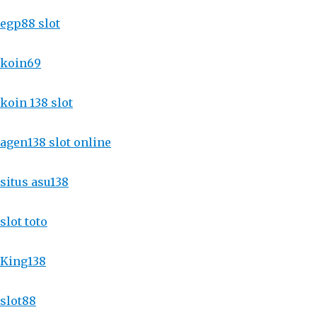
egp88 slot
koin69
koin 138 slot
agen138 slot online
situs asu138
slot toto
King138
slot88