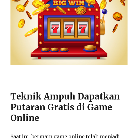
Teknik Ampuh Dapatkan
Putaran Gratis di Game
Online
Saat ini, bermain game online telah menjadi