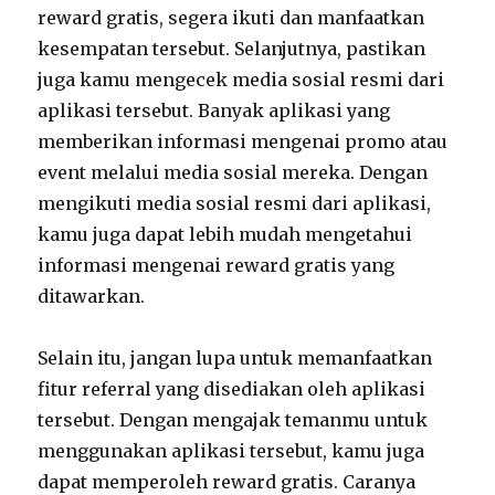
reward gratis, segera ikuti dan manfaatkan
kesempatan tersebut. Selanjutnya, pastikan
juga kamu mengecek media sosial resmi dari
aplikasi tersebut. Banyak aplikasi yang
memberikan informasi mengenai promo atau
event melalui media sosial mereka. Dengan
mengikuti media sosial resmi dari aplikasi,
kamu juga dapat lebih mudah mengetahui
informasi mengenai reward gratis yang
ditawarkan.
Selain itu, jangan lupa untuk memanfaatkan
fitur referral yang disediakan oleh aplikasi
tersebut. Dengan mengajak temanmu untuk
menggunakan aplikasi tersebut, kamu juga
dapat memperoleh reward gratis. Caranya