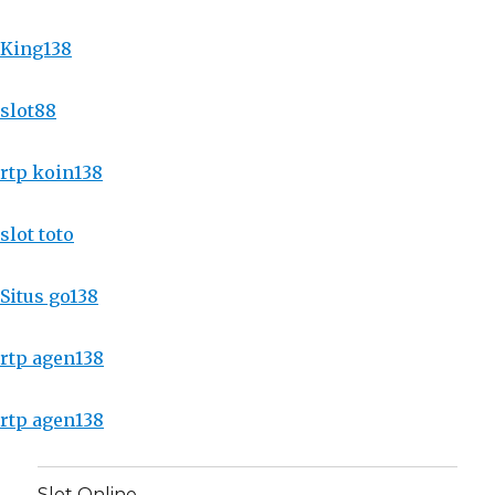
King138
slot88
rtp koin138
slot toto
Situs go138
rtp agen138
rtp agen138
Slot Online