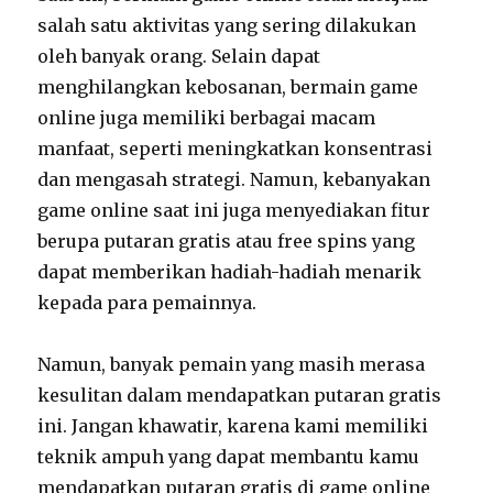
salah satu aktivitas yang sering dilakukan
oleh banyak orang. Selain dapat
menghilangkan kebosanan, bermain game
online juga memiliki berbagai macam
manfaat, seperti meningkatkan konsentrasi
dan mengasah strategi. Namun, kebanyakan
game online saat ini juga menyediakan fitur
berupa putaran gratis atau free spins yang
dapat memberikan hadiah-hadiah menarik
kepada para pemainnya.
Namun, banyak pemain yang masih merasa
kesulitan dalam mendapatkan putaran gratis
ini. Jangan khawatir, karena kami memiliki
teknik ampuh yang dapat membantu kamu
mendapatkan putaran gratis di game online