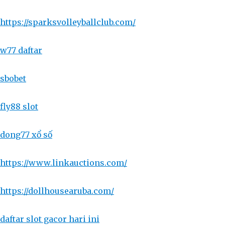
https://sparksvolleyballclub.com/
w77 daftar
sbobet
fly88 slot
dong77 xổ số
https://www.linkauctions.com/
https://dollhousearuba.com/
daftar slot gacor hari ini