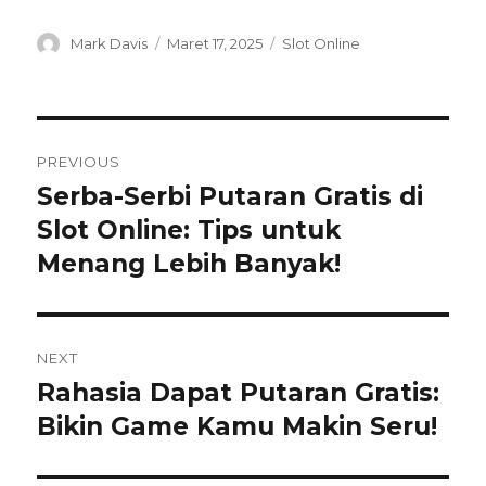
A
P
C
Mark Davis
Maret 17, 2025
Slot Online
u
o
a
t
s
t
h
t
e
o
e
g
N
r
d
o
PREVIOUS
o
r
a
Serba-Serbi Putaran Gratis di
P
n
i
r
Slot Online: Tips untuk
e
v
s
e
Menang Lebih Banyak!
i
v
i
g
o
NEXT
a
u
Rahasia Dapat Putaran Gratis:
N
s
s
e
Bikin Game Kamu Makin Seru!
p
x
i
o
t