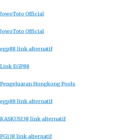
JowoToto Official
JowoToto Official
egp88 link alternatif
Link EGP88
Pengeluaran Hongkong Pools
egp88 link alternatif
KASKUS138 link alternatif
PG138 link alternatif