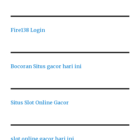
s
p
p
t
o
o
:
s
Fire138 Login
s
t
:
Bocoran Situs gacor hari ini
Situs Slot Online Gacor
slot online gacor hari ini