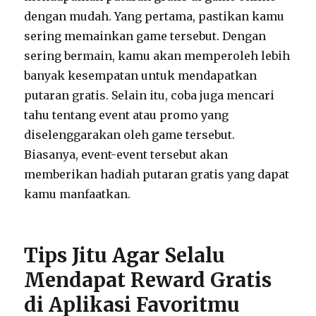
dengan mudah. Yang pertama, pastikan kamu
sering memainkan game tersebut. Dengan
sering bermain, kamu akan memperoleh lebih
banyak kesempatan untuk mendapatkan
putaran gratis. Selain itu, coba juga mencari
tahu tentang event atau promo yang
diselenggarakan oleh game tersebut.
Biasanya, event-event tersebut akan
memberikan hadiah putaran gratis yang dapat
kamu manfaatkan.
Tips Jitu Agar Selalu
Mendapat Reward Gratis
di Aplikasi Favoritmu