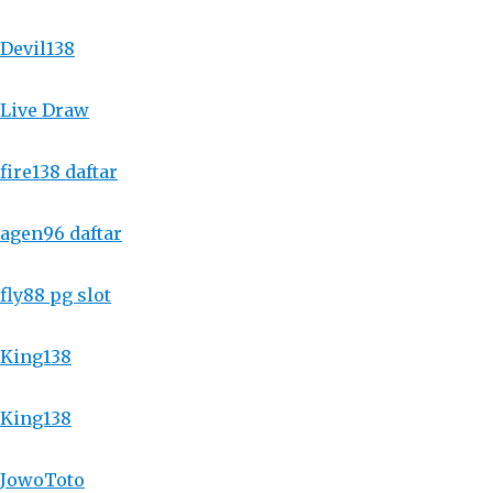
Devil138
Live Draw
fire138 daftar
agen96 daftar
fly88 pg slot
King138
King138
JowoToto