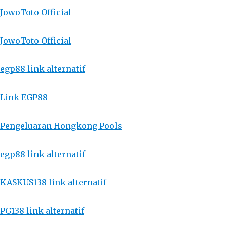
JowoToto Official
JowoToto Official
egp88 link alternatif
Link EGP88
Pengeluaran Hongkong Pools
egp88 link alternatif
KASKUS138 link alternatif
PG138 link alternatif