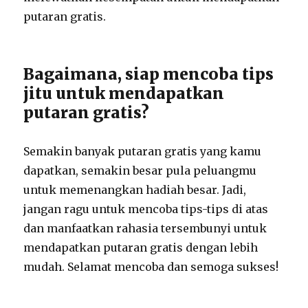
putaran gratis.
Bagaimana, siap mencoba tips
jitu untuk mendapatkan
putaran gratis?
Semakin banyak putaran gratis yang kamu
dapatkan, semakin besar pula peluangmu
untuk memenangkan hadiah besar. Jadi,
jangan ragu untuk mencoba tips-tips di atas
dan manfaatkan rahasia tersembunyi untuk
mendapatkan putaran gratis dengan lebih
mudah. Selamat mencoba dan semoga sukses!