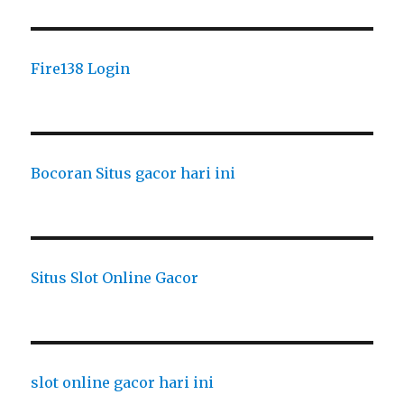
o
t
s
o
:
t
Fire138 Login
s
:
Bocoran Situs gacor hari ini
Situs Slot Online Gacor
slot online gacor hari ini