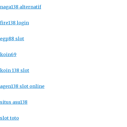
naga138 alternatif
fire138 login
egp88 slot
koin69
koin 138 slot
agen138 slot online
situs asu138
slot toto