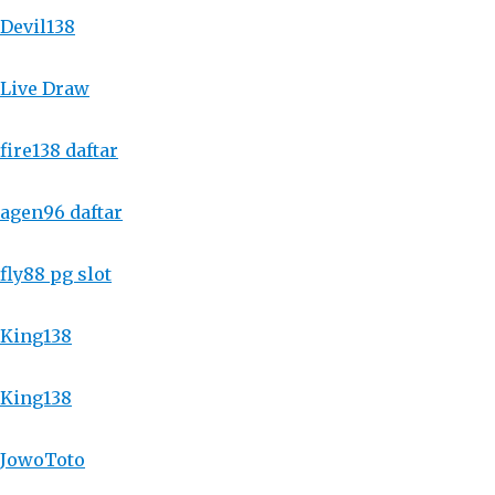
Devil138
Live Draw
fire138 daftar
agen96 daftar
fly88 pg slot
King138
King138
JowoToto