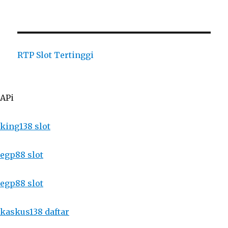
RTP Slot Tertinggi
APi
king138 slot
egp88 slot
egp88 slot
kaskus138 daftar