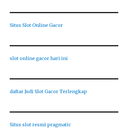
Situs Slot Online Gacor
slot online gacor hari ini
daftar Judi Slot Gacor Terlengkap
Situs slot resmi pragmatic