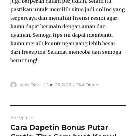
juga berperan dalam perjudian. Selain itu,
pastikan untuk memilih situs judi online yang
terpercaya dan memiliki lisensi resmi agar
kamu dapat bermain dengan aman dan
nyaman. Semoga tips ini dapat membantu
kamu meraih keuntungan yang lebih besar
dari freespins. Selamat mencoba dan semoga
beruntung!
A
P
C
Mark Davis
Juni 26, 2026
Slot Online
u
o
a
t
s
t
h
t
e
o
e
g
N
r
d
o
PREVIOUS
o
r
a
Cara Dapetin Bonus Putar
P
n
i
r
e