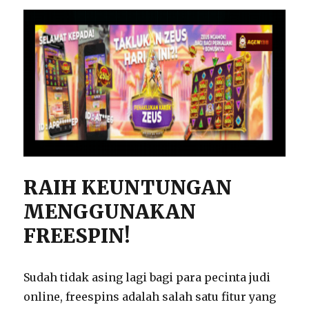
RAIH KEUNTUNGAN
MENGGUNAKAN
FREESPIN!
Sudah tidak asing lagi bagi para pecinta judi
online, freespins adalah salah satu fitur yang