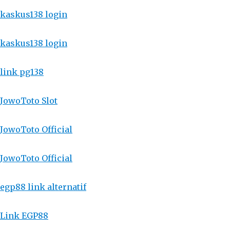
kaskus138 login
kaskus138 login
link pg138
JowoToto Slot
JowoToto Official
JowoToto Official
egp88 link alternatif
Link EGP88