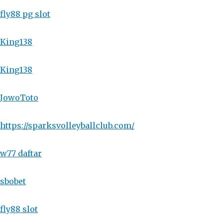
fly88 pg slot
King138
King138
JowoToto
https://sparksvolleyballclub.com/
w77 daftar
sbobet
fly88 slot