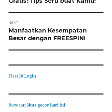
Gratis: Tips Seru buat Kamu!
v
s
e
i
v
i
g
NEXT
o
Manfaatkan Kesempatan
N
a
u
e
Besar dengan FREESPIN!
s
s
x
p
t
i
o
p
s
p
o
t
s
o
Fire138 Login
:
t
s
:
Bocoran Situs gacor hari ini