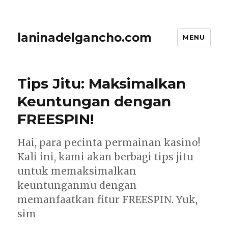
laninadelgancho.com
MENU
Tips Jitu: Maksimalkan
Keuntungan dengan
FREESPIN!
Hai, para pecinta permainan kasino!
Kali ini, kami akan berbagi tips jitu
untuk memaksimalkan
keuntunganmu dengan
memanfaatkan fitur FREESPIN. Yuk,
sim