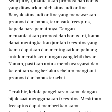
Selanjutnya, manfaatkan promosi dan bonus
yang ditawarkan oleh situs judi online.
Banyak situs judi online yang menawarkan
promosi dan bonus, termasuk freespins,
kepada para pemainnya. Dengan
memanfaatkan promosi dan bonus ini, kamu
dapat meningkatkan jumlah freespins yang
kamu dapatkan dan meningkatkan peluang
untuk meraih keuntungan yang lebih besar.
Namun, pastikan untuk membaca syarat dan
ketentuan yang berlaku sebelum mengikuti
promosi dan bonus tersebut.
Terakhir, kelola pengeluaran kamu dengan
bijak saat menggunakan freespins. Meskipun
freespins dapat memberikan kamu