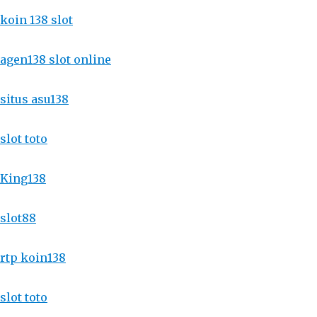
koin 138 slot
agen138 slot online
situs asu138
slot toto
King138
slot88
rtp koin138
slot toto