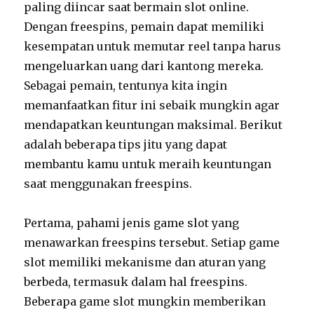
paling diincar saat bermain slot online.
Dengan freespins, pemain dapat memiliki
kesempatan untuk memutar reel tanpa harus
mengeluarkan uang dari kantong mereka.
Sebagai pemain, tentunya kita ingin
memanfaatkan fitur ini sebaik mungkin agar
mendapatkan keuntungan maksimal. Berikut
adalah beberapa tips jitu yang dapat
membantu kamu untuk meraih keuntungan
saat menggunakan freespins.
Pertama, pahami jenis game slot yang
menawarkan freespins tersebut. Setiap game
slot memiliki mekanisme dan aturan yang
berbeda, termasuk dalam hal freespins.
Beberapa game slot mungkin memberikan