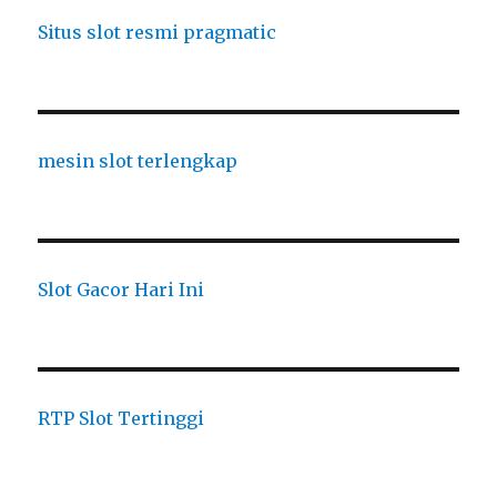
Situs slot resmi pragmatic
mesin slot terlengkap
Slot Gacor Hari Ini
RTP Slot Tertinggi