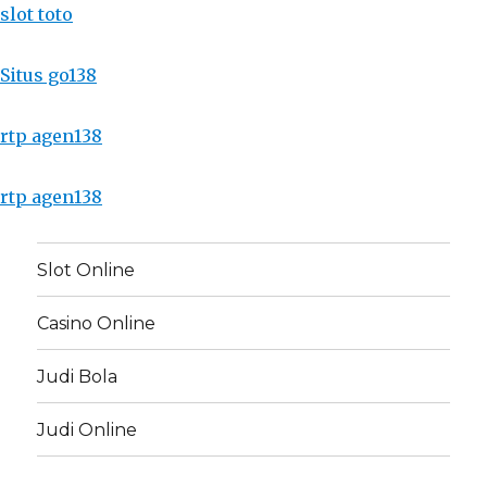
slot toto
Situs go138
rtp agen138
rtp agen138
Slot Online
Casino Online
Judi Bola
Judi Online