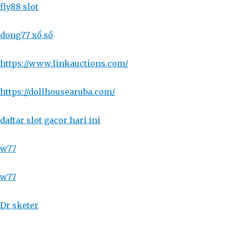
fly88 slot
dong77 xổ số
https://www.linkauctions.com/
https://dollhousearuba.com/
daftar slot gacor hari ini
w77
w77
Dr sketer