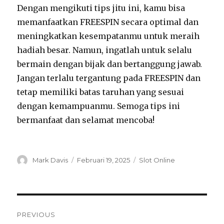
Dengan mengikuti tips jitu ini, kamu bisa
memanfaatkan FREESPIN secara optimal dan
meningkatkan kesempatanmu untuk meraih
hadiah besar. Namun, ingatlah untuk selalu
bermain dengan bijak dan bertanggung jawab.
Jangan terlalu tergantung pada FREESPIN dan
tetap memiliki batas taruhan yang sesuai
dengan kemampuanmu. Semoga tips ini
bermanfaat dan selamat mencoba!
A
P
C
Mark Davis
Februari 19, 2025
Slot Online
u
o
a
t
s
t
h
t
e
o
e
g
N
r
d
o
PREVIOUS
o
r