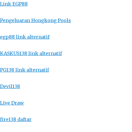
Link EGP88
Pengeluaran Hongkong Pools
egp88 link alternatif
KASKUS138 link alternatif
PG138 link alternatif
Devil138
Live Draw
fire138 daftar