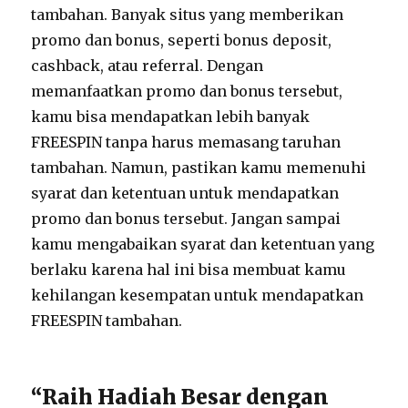
tambahan. Banyak situs yang memberikan
promo dan bonus, seperti bonus deposit,
cashback, atau referral. Dengan
memanfaatkan promo dan bonus tersebut,
kamu bisa mendapatkan lebih banyak
FREESPIN tanpa harus memasang taruhan
tambahan. Namun, pastikan kamu memenuhi
syarat dan ketentuan untuk mendapatkan
promo dan bonus tersebut. Jangan sampai
kamu mengabaikan syarat dan ketentuan yang
berlaku karena hal ini bisa membuat kamu
kehilangan kesempatan untuk mendapatkan
FREESPIN tambahan.
“Raih Hadiah Besar dengan