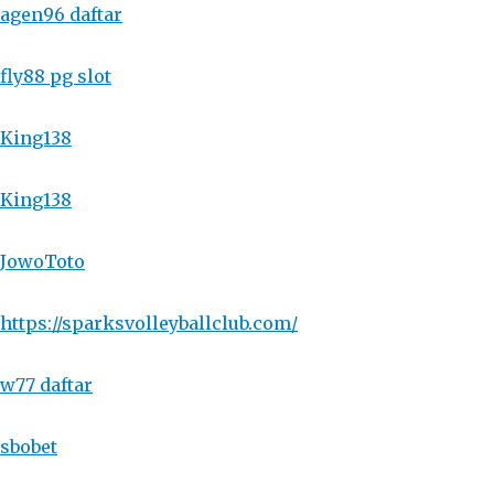
agen96 daftar
fly88 pg slot
King138
King138
JowoToto
https://sparksvolleyballclub.com/
w77 daftar
sbobet