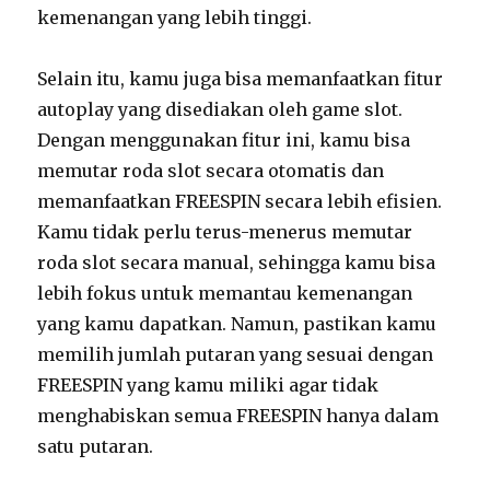
kemenangan yang lebih tinggi.
Selain itu, kamu juga bisa memanfaatkan fitur
autoplay yang disediakan oleh game slot.
Dengan menggunakan fitur ini, kamu bisa
memutar roda slot secara otomatis dan
memanfaatkan FREESPIN secara lebih efisien.
Kamu tidak perlu terus-menerus memutar
roda slot secara manual, sehingga kamu bisa
lebih fokus untuk memantau kemenangan
yang kamu dapatkan. Namun, pastikan kamu
memilih jumlah putaran yang sesuai dengan
FREESPIN yang kamu miliki agar tidak
menghabiskan semua FREESPIN hanya dalam
satu putaran.