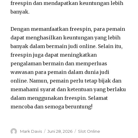
freespin dan mendapatkan keuntungan lebih
banyak.
Dengan memanfaatkan freespin, para pemain
dapat menghasilkan keuntungan yang lebih
banyak dalam bermain judi online. Selain itu,
freespin juga dapat meningkatkan
pengalaman bermain dan memperluas
wawasan para pemain dalam dunia judi
online. Namun, pemain perlu tetap bijak dan
memahami syarat dan ketentuan yang berlaku
dalam menggunakan freespin. Selamat
mencoba dan semoga beruntung!
A
P
C
Mark Davis
Juni 28, 2026
Slot Online
u
o
a