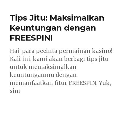
t
s
t
h
t
e
Tips Jitu: Maksimalkan
o
e
g
r
d
o
Keuntungan dengan
o
r
FREESPIN!
n
i
e
s
Hai, para pecinta permainan kasino!
Kali ini, kami akan berbagi tips jitu
untuk memaksimalkan
keuntunganmu dengan
memanfaatkan fitur FREESPIN. Yuk,
sim