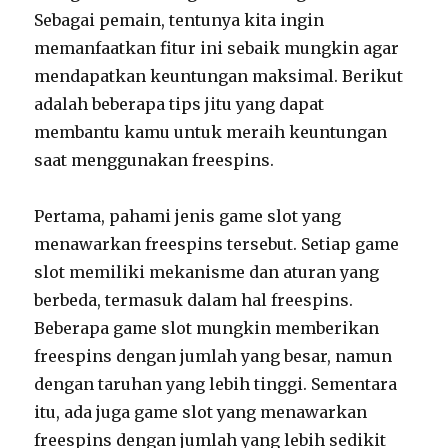
Sebagai pemain, tentunya kita ingin
memanfaatkan fitur ini sebaik mungkin agar
mendapatkan keuntungan maksimal. Berikut
adalah beberapa tips jitu yang dapat
membantu kamu untuk meraih keuntungan
saat menggunakan freespins.
Pertama, pahami jenis game slot yang
menawarkan freespins tersebut. Setiap game
slot memiliki mekanisme dan aturan yang
berbeda, termasuk dalam hal freespins.
Beberapa game slot mungkin memberikan
freespins dengan jumlah yang besar, namun
dengan taruhan yang lebih tinggi. Sementara
itu, ada juga game slot yang menawarkan
freespins dengan jumlah yang lebih sedikit