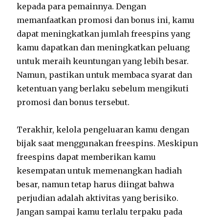
kepada para pemainnya. Dengan
memanfaatkan promosi dan bonus ini, kamu
dapat meningkatkan jumlah freespins yang
kamu dapatkan dan meningkatkan peluang
untuk meraih keuntungan yang lebih besar.
Namun, pastikan untuk membaca syarat dan
ketentuan yang berlaku sebelum mengikuti
promosi dan bonus tersebut.
Terakhir, kelola pengeluaran kamu dengan
bijak saat menggunakan freespins. Meskipun
freespins dapat memberikan kamu
kesempatan untuk memenangkan hadiah
besar, namun tetap harus diingat bahwa
perjudian adalah aktivitas yang berisiko.
Jangan sampai kamu terlalu terpaku pada