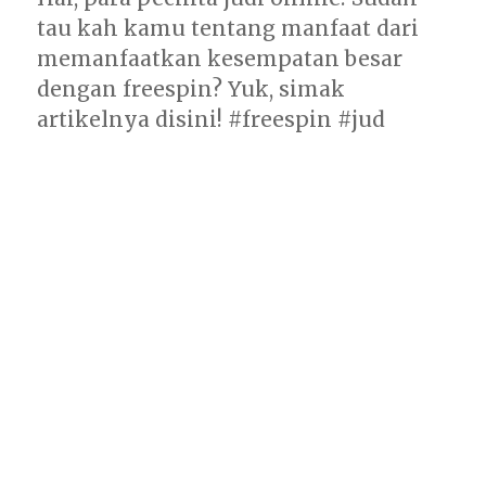
e
s
tau kah kamu tentang manfaat dari
memanfaatkan kesempatan besar
dengan freespin? Yuk, simak
artikelnya disini! #freespin #jud