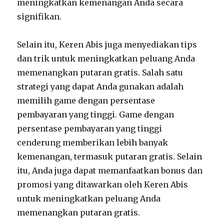
meningkatkan kemenangan Anda secara
signifikan.
Selain itu, Keren Abis juga menyediakan tips
dan trik untuk meningkatkan peluang Anda
memenangkan putaran gratis. Salah satu
strategi yang dapat Anda gunakan adalah
memilih game dengan persentase
pembayaran yang tinggi. Game dengan
persentase pembayaran yang tinggi
cenderung memberikan lebih banyak
kemenangan, termasuk putaran gratis. Selain
itu, Anda juga dapat memanfaatkan bonus dan
promosi yang ditawarkan oleh Keren Abis
untuk meningkatkan peluang Anda
memenangkan putaran gratis.