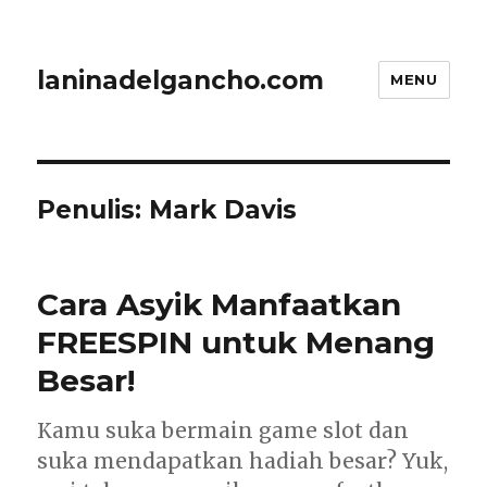
laninadelgancho.com
MENU
Penulis:
Mark Davis
Cara Asyik Manfaatkan
FREESPIN untuk Menang
Besar!
Kamu suka bermain game slot dan
suka mendapatkan hadiah besar? Yuk,