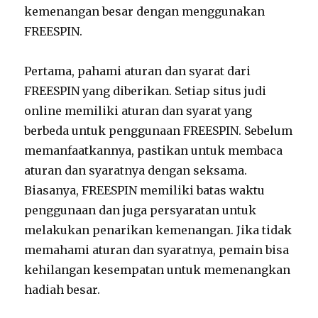
kemenangan besar dengan menggunakan
FREESPIN.
Pertama, pahami aturan dan syarat dari
FREESPIN yang diberikan. Setiap situs judi
online memiliki aturan dan syarat yang
berbeda untuk penggunaan FREESPIN. Sebelum
memanfaatkannya, pastikan untuk membaca
aturan dan syaratnya dengan seksama.
Biasanya, FREESPIN memiliki batas waktu
penggunaan dan juga persyaratan untuk
melakukan penarikan kemenangan. Jika tidak
memahami aturan dan syaratnya, pemain bisa
kehilangan kesempatan untuk memenangkan
hadiah besar.