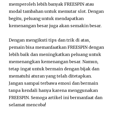
memperoleh lebih banyak FREESPIN atau
modal tambahan untuk memutar slot. Dengan
begitu, peluang untuk mendapatkan
kemenangan besar juga akan semakin besar.
Dengan mengikuti tips dan trik di atas,
pemain bisa memanfaatkan FREESPIN dengan
lebih baik dan meningkatkan peluang untuk
memenangkan kemenangan besar. Namun,
tetap ingat untuk bermain dengan bijak dan
mematuhi aturan yang telah ditetapkan.
Jangan sampai terbawa emosi dan bermain
tanpa kendali hanya karena menggunakan
FREESPIN. Semoga artikel ini bermanfaat dan
selamat mencoba!