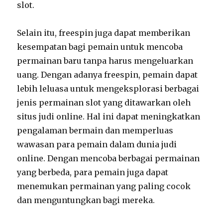
slot.
Selain itu, freespin juga dapat memberikan
kesempatan bagi pemain untuk mencoba
permainan baru tanpa harus mengeluarkan
uang. Dengan adanya freespin, pemain dapat
lebih leluasa untuk mengeksplorasi berbagai
jenis permainan slot yang ditawarkan oleh
situs judi online. Hal ini dapat meningkatkan
pengalaman bermain dan memperluas
wawasan para pemain dalam dunia judi
online. Dengan mencoba berbagai permainan
yang berbeda, para pemain juga dapat
menemukan permainan yang paling cocok
dan menguntungkan bagi mereka.