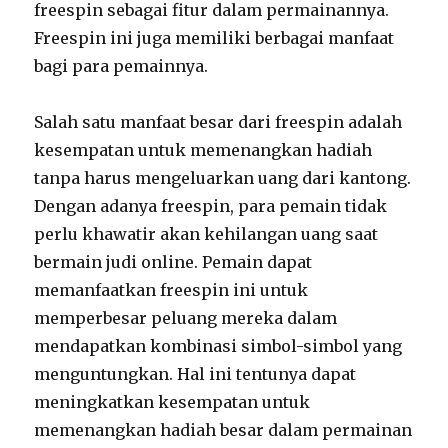
freespin sebagai fitur dalam permainannya.
Freespin ini juga memiliki berbagai manfaat
bagi para pemainnya.
Salah satu manfaat besar dari freespin adalah
kesempatan untuk memenangkan hadiah
tanpa harus mengeluarkan uang dari kantong.
Dengan adanya freespin, para pemain tidak
perlu khawatir akan kehilangan uang saat
bermain judi online. Pemain dapat
memanfaatkan freespin ini untuk
memperbesar peluang mereka dalam
mendapatkan kombinasi simbol-simbol yang
menguntungkan. Hal ini tentunya dapat
meningkatkan kesempatan untuk
memenangkan hadiah besar dalam permainan