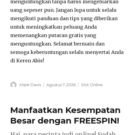
menguntungkan tanpa harus mengeluarkan
uang sepeser pun. Jangan lupa untuk selalu
mengikuti panduan dan tips yang diberikan
untuk meningkatkan peluang Anda
memenangkan putaran gratis yang
menguntungkan. Selamat bermain dan
semoga keberuntungan selalu menyertai Anda
di Keren Abis!
A
P
C
Mark Davis
Agustus 7, 2026
Slot Online
u
o
a
t
s
t
h
t
e
Manfaatkan Kesempatan
o
e
g
r
d
o
Besar dengan FREESPIN!
o
r
n
i
Hai, para pecinta judi online! Sudah