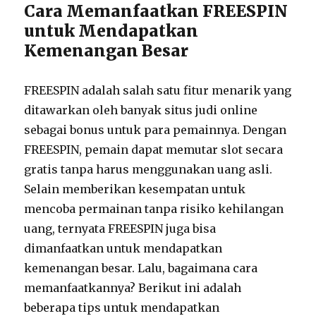
Cara Memanfaatkan FREESPIN
untuk Mendapatkan
Kemenangan Besar
FREESPIN adalah salah satu fitur menarik yang
ditawarkan oleh banyak situs judi online
sebagai bonus untuk para pemainnya. Dengan
FREESPIN, pemain dapat memutar slot secara
gratis tanpa harus menggunakan uang asli.
Selain memberikan kesempatan untuk
mencoba permainan tanpa risiko kehilangan
uang, ternyata FREESPIN juga bisa
dimanfaatkan untuk mendapatkan
kemenangan besar. Lalu, bagaimana cara
memanfaatkannya? Berikut ini adalah
beberapa tips untuk mendapatkan