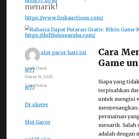
dong77 xổ số
menarik!
https://www.linkauctions.com/
https://dollhousearuba.com/
Cara Men
daftar slot gacor hari ini
Game unt
Author
Mark Davis
w77
Posted
Maret 19, 2025
Siapa yang tida
on
Categories
Slot Online
w77
terpisahkan dar
untuk mengisi w
Dr sketer
menyenangkan. 
permainan yang
Slot Gacor
menarik. Salah
adalah dengan m