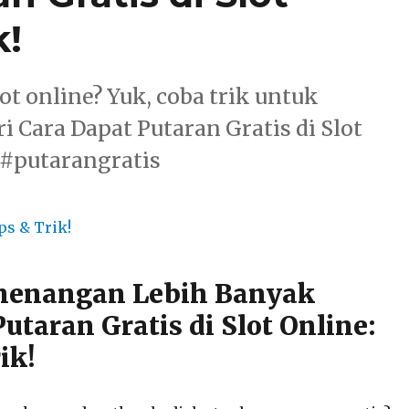
k!
t online? Yuk, coba trik untuk
 Cara Dapat Putaran Gratis di Slot
e #putarangratis
menangan Lebih Banyak
utaran Gratis di Slot Online:
ik!