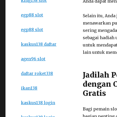
king138 slot
Anda dapat mena
egp88 slot
Selain itu, And
menawarkan puta
egp88 slot
sering mengada
sebagai hadiah 
kaskus138 daftar
untuk mendapat
lain untuk meme
agen96 slot
Jadilah 
daftar roket338
dengan 
ikan138
Gratis
kaskus138 login
Bagi pemain slo
bagian penting