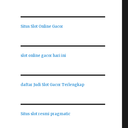
Situs Slot Online Gacor
slot online gacor hari ini
daftar Judi Slot Gacor Terlengkap
Situs slot resmi pragmatic