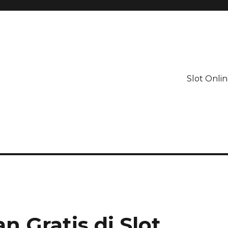
Slot Onli
n Gratis di Slot