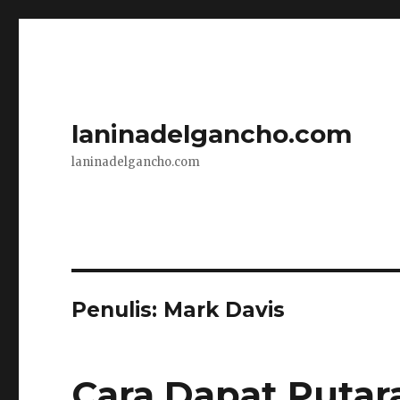
laninadelgancho.com
laninadelgancho.com
Penulis:
Mark Davis
Cara Dapat Putara