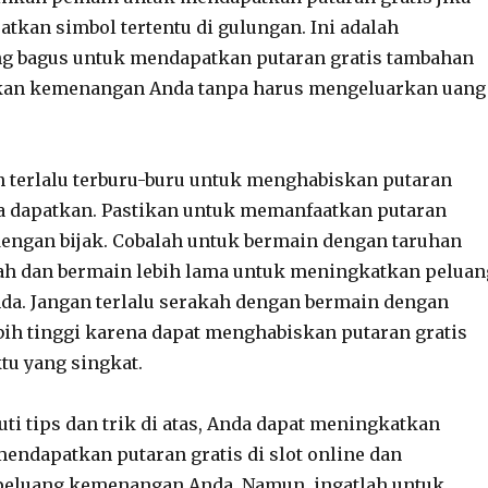
kan simbol tertentu di gulungan. Ini adalah
g bagus untuk mendapatkan putaran gratis tambahan
an kemenangan Anda tanpa harus mengeluarkan uang
n terlalu terburu-buru untuk menghabiskan putaran
a dapatkan. Pastikan untuk memanfaatkan putaran
 dengan bijak. Cobalah untuk bermain dengan taruhan
dah dan bermain lebih lama untuk meningkatkan peluan
a. Jangan terlalu serakah dengan bermain dengan
bih tinggi karena dapat menghabiskan putaran gratis
u yang singkat.
i tips dan trik di atas, Anda dapat meningkatkan
endapatkan putaran gratis di slot online dan
eluang kemenangan Anda. Namun, ingatlah untuk