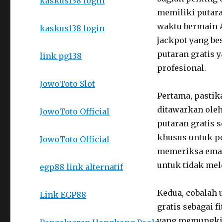
kaskus138 login
memiliki putara
waktu bermain
kaskus138 login
jackpot yang be
putaran gratis 
link pg138
profesional.
JowoToto Slot
Pertama, pasti
ditawarkan ole
JowoToto Official
putaran gratis 
khusus untuk pe
JowoToto Official
memeriksa email
untuk tidak me
egp88 link alternatif
Kedua, cobalah
Link EGP88
gratis sebagai f
yang memungkin