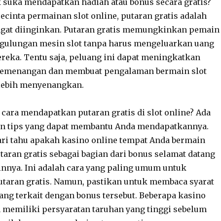
k suka mendapatkan hadiah atau bonus secara gratis?
ecinta permainan slot online, putaran gratis adalah
ngat diinginkan. Putaran gratis memungkinkan pemain
gulungan mesin slot tanpa harus mengeluarkan uang
reka. Tentu saja, peluang ini dapat meningkatkan
emenangan dan membuat pengalaman bermain slot
 lebih menyenangkan.
cara mendapatkan putaran gratis di slot online? Ada
dan tips yang dapat membantu Anda mendapatkannya.
ari tahu apakah kasino online tempat Anda bermain
ran gratis sebagai bagian dari bonus selamat datang
innya. Ini adalah cara yang paling umum untuk
taran gratis. Namun, pastikan untuk membaca syarat
ang terkait dengan bonus tersebut. Beberapa kasino
memiliki persyaratan taruhan yang tinggi sebelum