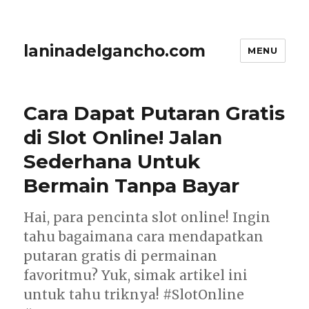
laninadelgancho.com
MENU
Cara Dapat Putaran Gratis
di Slot Online! Jalan
Sederhana Untuk
Bermain Tanpa Bayar
Hai, para pencinta slot online! Ingin
tahu bagaimana cara mendapatkan
putaran gratis di permainan
favoritmu? Yuk, simak artikel ini
untuk tahu triknya! #SlotOnline