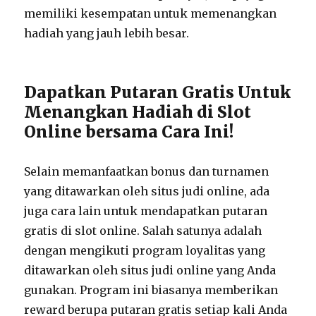
memiliki kesempatan untuk memenangkan
hadiah yang jauh lebih besar.
Dapatkan Putaran Gratis Untuk
Menangkan Hadiah di Slot
Online bersama Cara Ini!
Selain memanfaatkan bonus dan turnamen
yang ditawarkan oleh situs judi online, ada
juga cara lain untuk mendapatkan putaran
gratis di slot online. Salah satunya adalah
dengan mengikuti program loyalitas yang
ditawarkan oleh situs judi online yang Anda
gunakan. Program ini biasanya memberikan
reward berupa putaran gratis setiap kali Anda