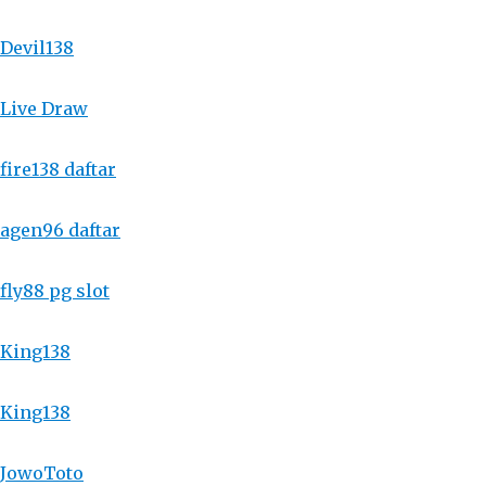
Devil138
Live Draw
fire138 daftar
agen96 daftar
fly88 pg slot
King138
King138
JowoToto