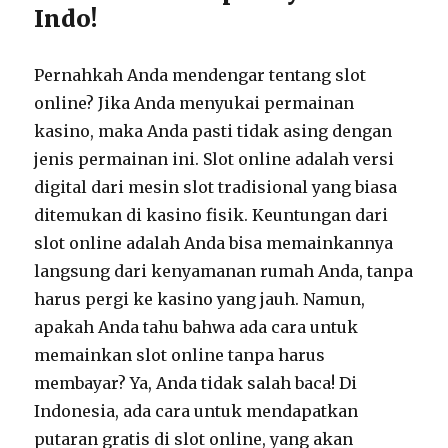
Indo!
Pernahkah Anda mendengar tentang slot
online? Jika Anda menyukai permainan
kasino, maka Anda pasti tidak asing dengan
jenis permainan ini. Slot online adalah versi
digital dari mesin slot tradisional yang biasa
ditemukan di kasino fisik. Keuntungan dari
slot online adalah Anda bisa memainkannya
langsung dari kenyamanan rumah Anda, tanpa
harus pergi ke kasino yang jauh. Namun,
apakah Anda tahu bahwa ada cara untuk
memainkan slot online tanpa harus
membayar? Ya, Anda tidak salah baca! Di
Indonesia, ada cara untuk mendapatkan
putaran gratis di slot online, yang akan