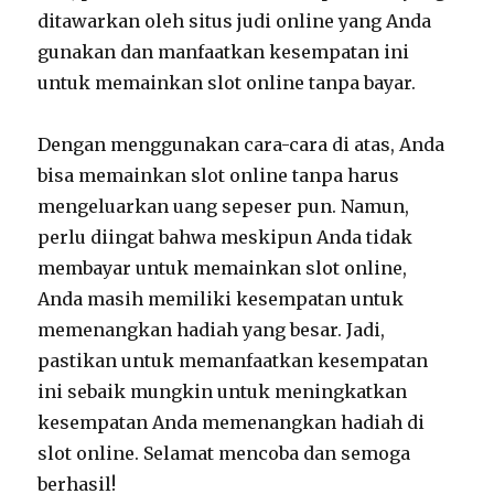
ditawarkan oleh situs judi online yang Anda
gunakan dan manfaatkan kesempatan ini
untuk memainkan slot online tanpa bayar.
Dengan menggunakan cara-cara di atas, Anda
bisa memainkan slot online tanpa harus
mengeluarkan uang sepeser pun. Namun,
perlu diingat bahwa meskipun Anda tidak
membayar untuk memainkan slot online,
Anda masih memiliki kesempatan untuk
memenangkan hadiah yang besar. Jadi,
pastikan untuk memanfaatkan kesempatan
ini sebaik mungkin untuk meningkatkan
kesempatan Anda memenangkan hadiah di
slot online. Selamat mencoba dan semoga
berhasil!