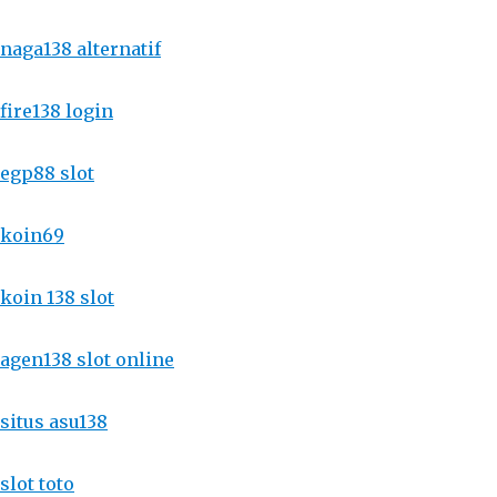
naga138 alternatif
fire138 login
egp88 slot
koin69
koin 138 slot
agen138 slot online
situs asu138
slot toto