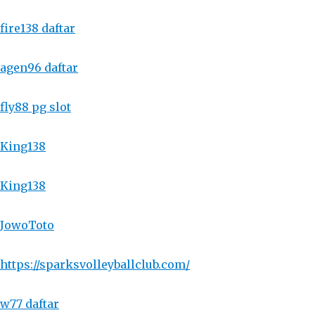
fire138 daftar
agen96 daftar
fly88 pg slot
King138
King138
JowoToto
https://sparksvolleyballclub.com/
w77 daftar