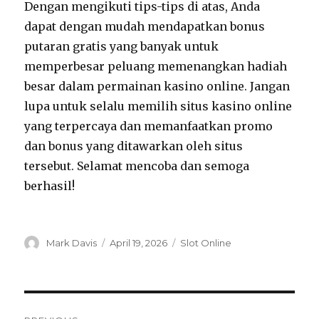
Dengan mengikuti tips-tips di atas, Anda
dapat dengan mudah mendapatkan bonus
putaran gratis yang banyak untuk
memperbesar peluang memenangkan hadiah
besar dalam permainan kasino online. Jangan
lupa untuk selalu memilih situs kasino online
yang terpercaya dan memanfaatkan promo
dan bonus yang ditawarkan oleh situs
tersebut. Selamat mencoba dan semoga
berhasil!
A
P
C
Mark Davis
April 19, 2026
Slot Online
u
o
a
t
s
t
h
t
e
o
e
g
N
r
d
o