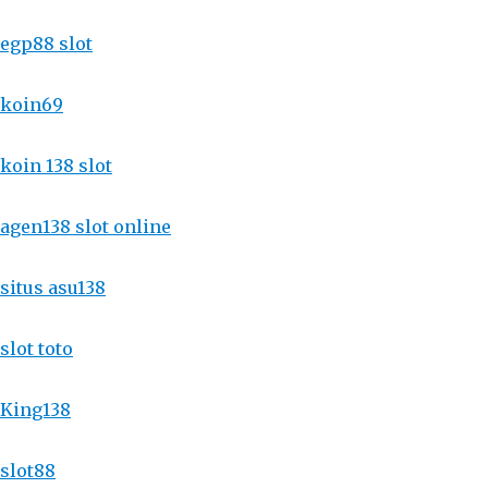
egp88 slot
koin69
koin 138 slot
agen138 slot online
situs asu138
slot toto
King138
slot88