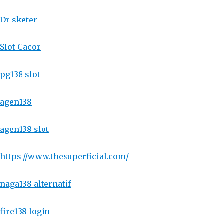
Dr sketer
Slot Gacor
pg138 slot
agen138
agen138 slot
https://www.thesuperficial.com/
naga138 alternatif
fire138 login