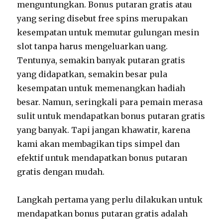
menguntungkan. Bonus putaran gratis atau
yang sering disebut free spins merupakan
kesempatan untuk memutar gulungan mesin
slot tanpa harus mengeluarkan uang.
Tentunya, semakin banyak putaran gratis
yang didapatkan, semakin besar pula
kesempatan untuk memenangkan hadiah
besar. Namun, seringkali para pemain merasa
sulit untuk mendapatkan bonus putaran gratis
yang banyak. Tapi jangan khawatir, karena
kami akan membagikan tips simpel dan
efektif untuk mendapatkan bonus putaran
gratis dengan mudah.
Langkah pertama yang perlu dilakukan untuk
mendapatkan bonus putaran gratis adalah