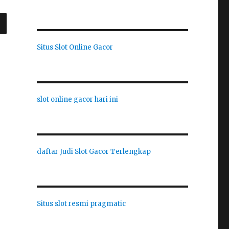
S
E
A
R
Situs Slot Online Gacor
C
H
slot online gacor hari ini
daftar Judi Slot Gacor Terlengkap
Situs slot resmi pragmatic