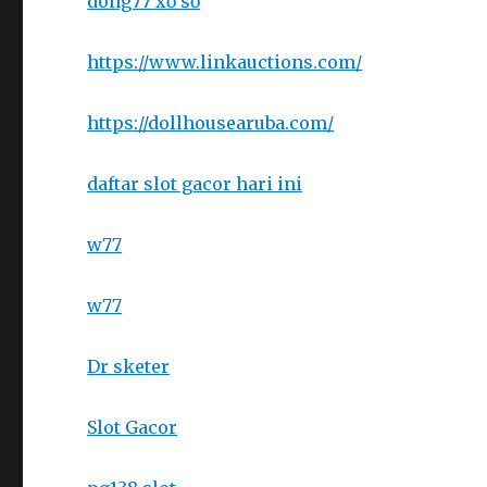
dong77 xổ số
https://www.linkauctions.com/
https://dollhousearuba.com/
daftar slot gacor hari ini
w77
w77
Dr sketer
Slot Gacor