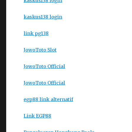
kaskus138 login
kaskus138 login
link pg138
JowoToto Slot
JowoToto Official
JowoToto Official
egp88 link alternatif
Link EGP88