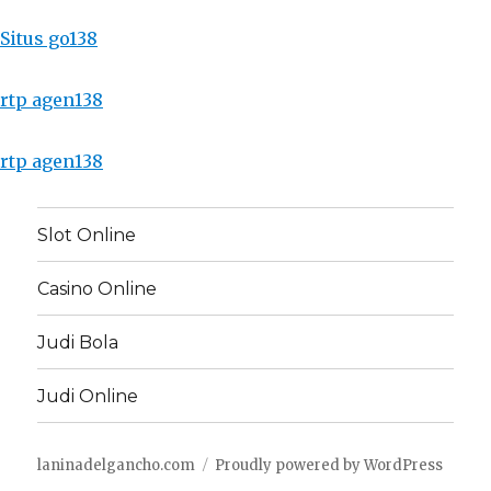
Situs go138
rtp agen138
rtp agen138
Slot Online
Casino Online
Judi Bola
Judi Online
laninadelgancho.com
Proudly powered by WordPress