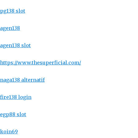
pg138 slot
agen138
agen138 slot
https://www.thesuperficial.com/
naga138 alternatif
fire138 login
egp88 slot
koin69