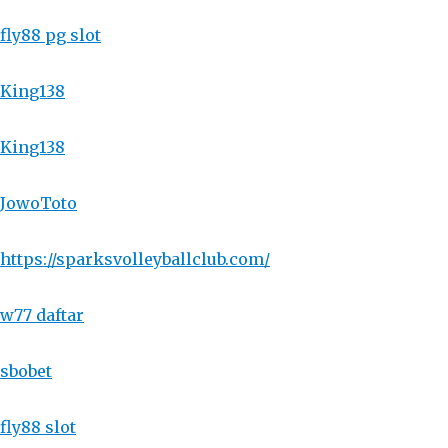
fly88 pg slot
King138
King138
JowoToto
https://sparksvolleyballclub.com/
w77 daftar
sbobet
fly88 slot