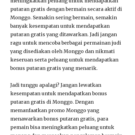
meningkatkan peluang untuk mendapatkan
putaran gratis dengan bermain secara aktif di
Monggo. Semakin sering bermain, semakin
banyak kesempatan untuk mendapatkan
putaran gratis yang ditawarkan. Jadi jangan
ragu untuk mencoba berbagai permainan judi
yang disediakan oleh Monggo dan nikmati
keseruan serta peluang untuk mendapatkan
bonus putaran gratis yang menarik.
Jadi tunggu apalagi? Jangan lewatkan
kesempatan untuk mendapatkan bonus
putaran gratis di Monggo. Dengan
memanfaatkan promo Monggo yang
menawarkan bonus putaran gratis, para
pemain bisa meningkatkan peluang untuk