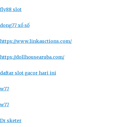
fly88 slot
dong77 xổ số
https://www.linkauctions.com/
https://dollhousearuba.com/
daftar slot gacor hari ini
w77
w77
Dr sketer