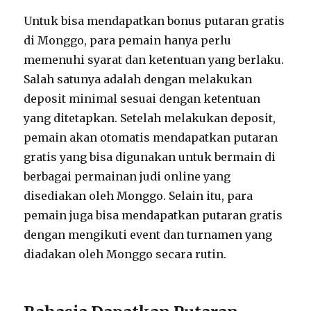
Untuk bisa mendapatkan bonus putaran gratis
di Monggo, para pemain hanya perlu
memenuhi syarat dan ketentuan yang berlaku.
Salah satunya adalah dengan melakukan
deposit minimal sesuai dengan ketentuan
yang ditetapkan. Setelah melakukan deposit,
pemain akan otomatis mendapatkan putaran
gratis yang bisa digunakan untuk bermain di
berbagai permainan judi online yang
disediakan oleh Monggo. Selain itu, para
pemain juga bisa mendapatkan putaran gratis
dengan mengikuti event dan turnamen yang
diadakan oleh Monggo secara rutin.