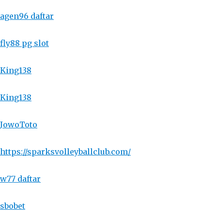
agen96 daftar
fly88 pg slot
King138
King138
JowoToto
https://sparksvolleyballclub.com/
w77 daftar
sbobet