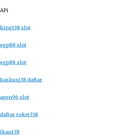
APi
king138 slot
egp88 slot
egp88 slot
kaskus138 daftar
agen96 slot
daftar roket338
ikan138