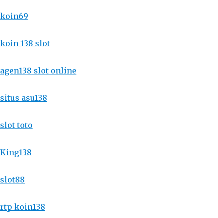
koin69
koin 138 slot
agen138 slot online
situs asu138
slot toto
King138
slot88
rtp koin138