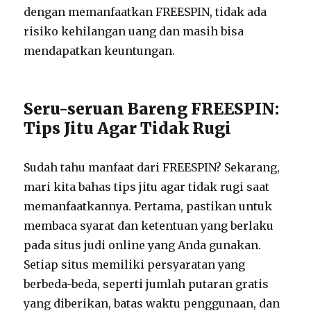
dengan memanfaatkan FREESPIN, tidak ada
risiko kehilangan uang dan masih bisa
mendapatkan keuntungan.
Seru-seruan Bareng FREESPIN:
Tips Jitu Agar Tidak Rugi
Sudah tahu manfaat dari FREESPIN? Sekarang,
mari kita bahas tips jitu agar tidak rugi saat
memanfaatkannya. Pertama, pastikan untuk
membaca syarat dan ketentuan yang berlaku
pada situs judi online yang Anda gunakan.
Setiap situs memiliki persyaratan yang
berbeda-beda, seperti jumlah putaran gratis
yang diberikan, batas waktu penggunaan, dan