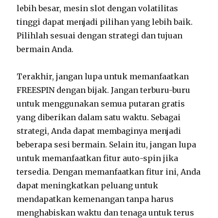
lebih besar, mesin slot dengan volatilitas
tinggi dapat menjadi pilihan yang lebih baik.
Pilihlah sesuai dengan strategi dan tujuan
bermain Anda.
Terakhir, jangan lupa untuk memanfaatkan
FREESPIN dengan bijak. Jangan terburu-buru
untuk menggunakan semua putaran gratis
yang diberikan dalam satu waktu. Sebagai
strategi, Anda dapat membaginya menjadi
beberapa sesi bermain. Selain itu, jangan lupa
untuk memanfaatkan fitur auto-spin jika
tersedia. Dengan memanfaatkan fitur ini, Anda
dapat meningkatkan peluang untuk
mendapatkan kemenangan tanpa harus
menghabiskan waktu dan tenaga untuk terus