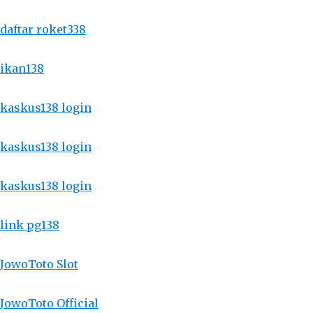
daftar roket338
ikan138
kaskus138 login
kaskus138 login
kaskus138 login
link pg138
JowoToto Slot
JowoToto Official