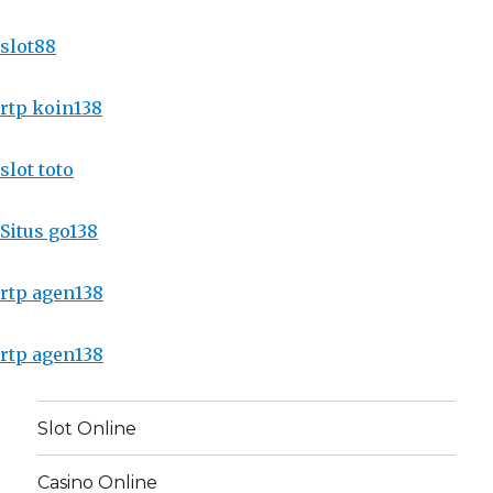
slot88
rtp koin138
slot toto
Situs go138
rtp agen138
rtp agen138
Slot Online
Casino Online