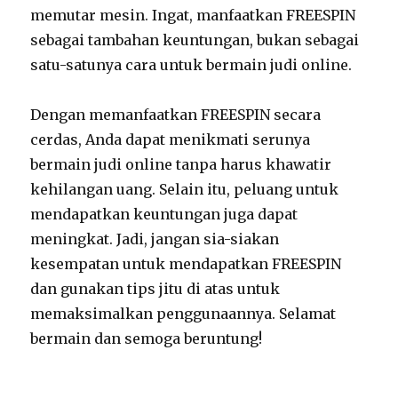
memutar mesin. Ingat, manfaatkan FREESPIN
sebagai tambahan keuntungan, bukan sebagai
satu-satunya cara untuk bermain judi online.
Dengan memanfaatkan FREESPIN secara
cerdas, Anda dapat menikmati serunya
bermain judi online tanpa harus khawatir
kehilangan uang. Selain itu, peluang untuk
mendapatkan keuntungan juga dapat
meningkat. Jadi, jangan sia-siakan
kesempatan untuk mendapatkan FREESPIN
dan gunakan tips jitu di atas untuk
memaksimalkan penggunaannya. Selamat
bermain dan semoga beruntung!