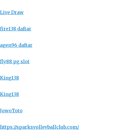
Live Draw
fire138 daftar
agen96 daftar
fly88 pg slot
King138
King138
JowoToto
https://sparksvolleyballclub.com/