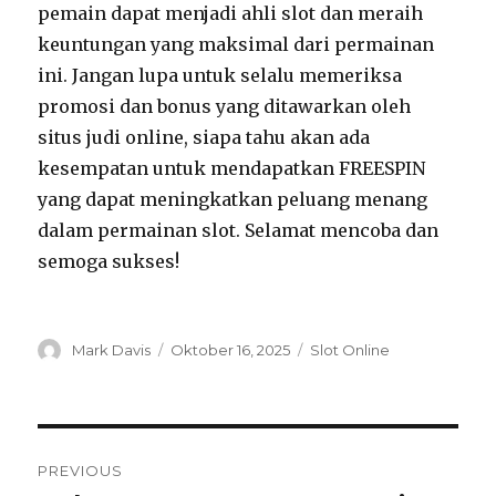
pemain dapat menjadi ahli slot dan meraih
keuntungan yang maksimal dari permainan
ini. Jangan lupa untuk selalu memeriksa
promosi dan bonus yang ditawarkan oleh
situs judi online, siapa tahu akan ada
kesempatan untuk mendapatkan FREESPIN
yang dapat meningkatkan peluang menang
dalam permainan slot. Selamat mencoba dan
semoga sukses!
A
P
C
Mark Davis
Oktober 16, 2025
Slot Online
u
o
a
t
s
t
h
t
e
o
e
g
N
r
d
o
PREVIOUS
o
r