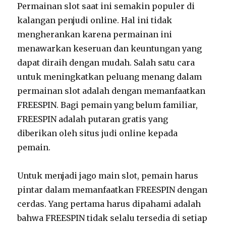
Permainan slot saat ini semakin populer di
kalangan penjudi online. Hal ini tidak
mengherankan karena permainan ini
menawarkan keseruan dan keuntungan yang
dapat diraih dengan mudah. Salah satu cara
untuk meningkatkan peluang menang dalam
permainan slot adalah dengan memanfaatkan
FREESPIN. Bagi pemain yang belum familiar,
FREESPIN adalah putaran gratis yang
diberikan oleh situs judi online kepada
pemain.
Untuk menjadi jago main slot, pemain harus
pintar dalam memanfaatkan FREESPIN dengan
cerdas. Yang pertama harus dipahami adalah
bahwa FREESPIN tidak selalu tersedia di setiap