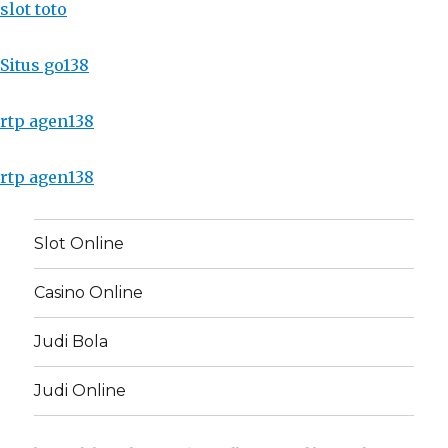
slot toto
Situs go138
rtp agen138
rtp agen138
Slot Online
Casino Online
Judi Bola
Judi Online