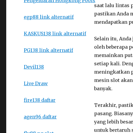
Pengeluaran Hongkong Pools
saat lalu lintas
pastikan Anda m
egp88 link alternatif
mendapatkan put
KASKUS138 link alternatif
Selain itu, And
oleh beberapa p
PG138 link alternatif
memainkan puta
setiap kali. De
Devil138
meningkatkan p
mesin slot akan
Live Draw
banyak.
fire138 daftar
Terakhir, past
pasang. Biasany
agen96 daftar
yang lebih besa
untuk bertaruh 