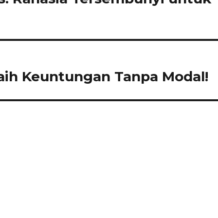
aih Keuntungan Tanpa Modal!