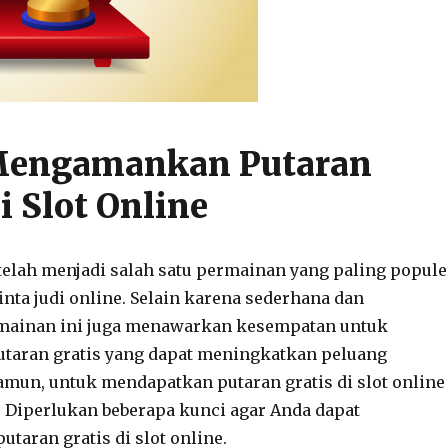
Mengamankan Putaran
i Slot Online
e telah menjadi salah satu permainan yang paling popule
inta judi online. Selain karena sederhana dan
mainan ini juga menawarkan kesempatan untuk
taran gratis yang dapat meningkatkan peluang
un, untuk mendapatkan putaran gratis di slot online
 Diperlukan beberapa kunci agar Anda dapat
aran gratis di slot online.