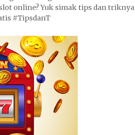
lot online? Yuk simak tips dan triknya
ratis #TipsdanT