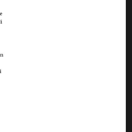
e
i
an
i