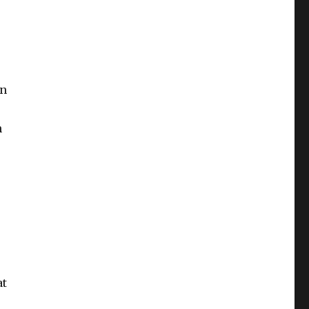
an
n
at