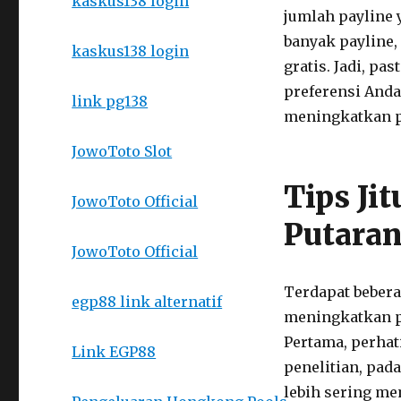
kaskus138 login
jumlah payline 
banyak payline
kaskus138 login
gratis. Jadi, p
preferensi Anda
link pg138
meningkatkan p
JowoToto Slot
Tips Ji
JowoToto Official
Putaran
JowoToto Official
Terdapat bebera
egp88 link alternatif
meningkatkan pe
Pertama, perhat
Link EGP88
penelitian, pada
lebih sering mem