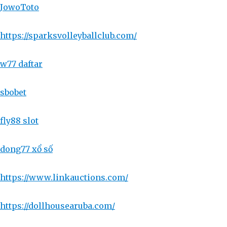
JowoToto
https://sparksvolleyballclub.com/
w77 daftar
sbobet
fly88 slot
dong77 xổ số
https://www.linkauctions.com/
https://dollhousearuba.com/