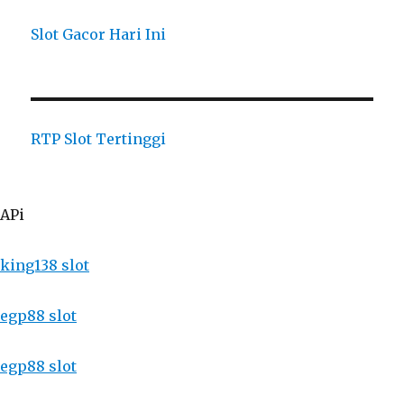
Slot Gacor Hari Ini
RTP Slot Tertinggi
APi
king138 slot
egp88 slot
egp88 slot