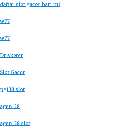
daftar slot gacor hari ini
w77
w77
Dr sketer
Slot Gacor
pg138 slot
agen138
agen138 slot