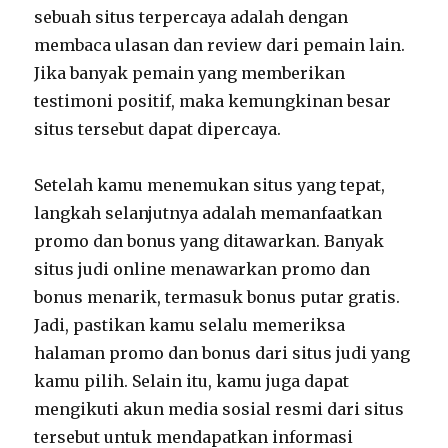
sebuah situs terpercaya adalah dengan
membaca ulasan dan review dari pemain lain.
Jika banyak pemain yang memberikan
testimoni positif, maka kemungkinan besar
situs tersebut dapat dipercaya.
Setelah kamu menemukan situs yang tepat,
langkah selanjutnya adalah memanfaatkan
promo dan bonus yang ditawarkan. Banyak
situs judi online menawarkan promo dan
bonus menarik, termasuk bonus putar gratis.
Jadi, pastikan kamu selalu memeriksa
halaman promo dan bonus dari situs judi yang
kamu pilih. Selain itu, kamu juga dapat
mengikuti akun media sosial resmi dari situs
tersebut untuk mendapatkan informasi