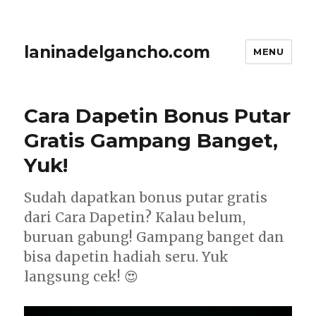
laninadelgancho.com
MENU
Cara Dapetin Bonus Putar
Gratis Gampang Banget,
Yuk!
Sudah dapatkan bonus putar gratis
dari Cara Dapetin? Kalau belum,
buruan gabung! Gampang banget dan
bisa dapetin hadiah seru. Yuk
langsung cek! 😍