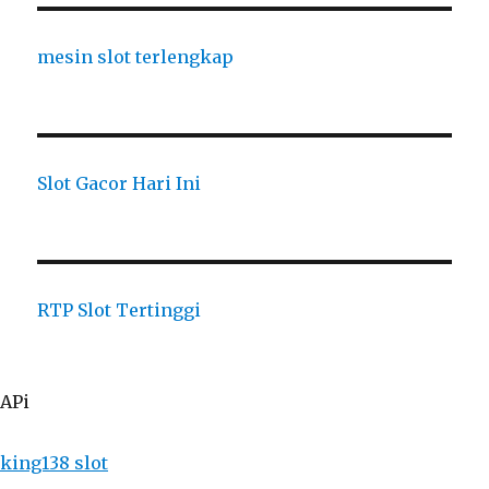
mesin slot terlengkap
Slot Gacor Hari Ini
RTP Slot Tertinggi
APi
king138 slot