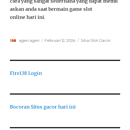
cara yang sangat sederhana yang dapat memu
askan anda saat bermain game slot
online hari ini.
A
P
C
agen agen
Februari 12, 2024
Situs Slot Gacor
u
o
a
t
s
t
h
t
e
o
e
g
r
d
o
Fire138 Login
o
r
n
i
e
s
Bocoran Situs gacor hari ini