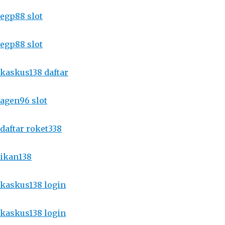
egp88 slot
egp88 slot
kaskus138 daftar
agen96 slot
daftar roket338
ikan138
kaskus138 login
kaskus138 login