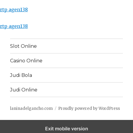
rtp agen138
rtp agen138
Slot Online
Casino Online
Judi Bola
Judi Online
laninadelgancho.com
Proudly powered by WordPress
Exit mobile version