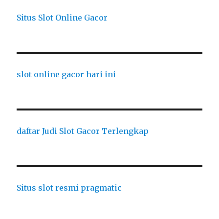
Situs Slot Online Gacor
slot online gacor hari ini
daftar Judi Slot Gacor Terlengkap
Situs slot resmi pragmatic