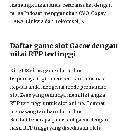
memungkinkan Anda bertransaksi dengan
pulsa Indosat menggunakan OVO, Gopay,
DANA, Linkaja dan Tekomsel, XL.
Daftar game slot Gacor dengan
nilai RTP tertinggi
King138 situs game slot online
terpercaya ingin memberikan informasi
kepada anda mengenai mode permainan
slot Zeus yang tentunya memiliki angka
RTP tertinggi untuk slot online. Tempat
memasang taruhan slot online.
Berikut beberapa game slot gacor dengan
hasil RTP tinggi yang disediakan oleh