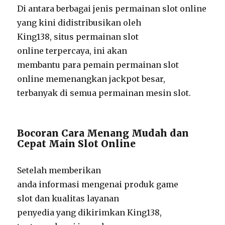
Di antara berbagai jenis permainan slot online
yang kini didistribusikan oleh
King138, situs permainan slot
online terpercaya, ini akan
membantu para pemain permainan slot
online memenangkan jackpot besar,
terbanyak di semua permainan mesin slot.
Bocoran Cara Menang Mudah dan
Cepat Main Slot Online
Setelah memberikan
anda informasi mengenai produk game
slot dan kualitas layanan
penyedia yang dikirimkan King138,