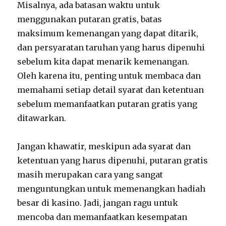
Misalnya, ada batasan waktu untuk
menggunakan putaran gratis, batas
maksimum kemenangan yang dapat ditarik,
dan persyaratan taruhan yang harus dipenuhi
sebelum kita dapat menarik kemenangan.
Oleh karena itu, penting untuk membaca dan
memahami setiap detail syarat dan ketentuan
sebelum memanfaatkan putaran gratis yang
ditawarkan.
Jangan khawatir, meskipun ada syarat dan
ketentuan yang harus dipenuhi, putaran gratis
masih merupakan cara yang sangat
menguntungkan untuk memenangkan hadiah
besar di kasino. Jadi, jangan ragu untuk
mencoba dan memanfaatkan kesempatan