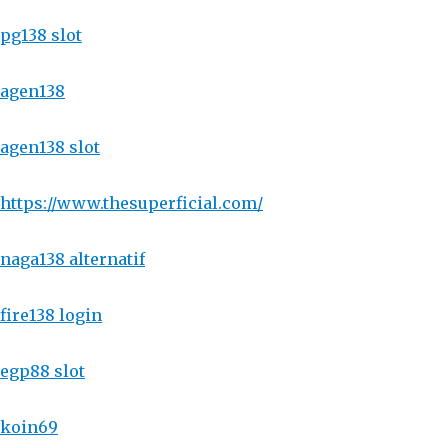
pg138 slot
agen138
agen138 slot
https://www.thesuperficial.com/
naga138 alternatif
fire138 login
egp88 slot
koin69