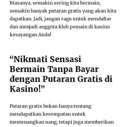
Biasanya, semakin sering kita bermain,
semakin banyak putaran gratis yang akan kita
dapatkan. Jadi, jangan ragu untuk mendaftar
dan menjadi anggota klub pemain di kasino
kesayangan Anda!
“Nikmati Sensasi
Bermain Tanpa Bayar
dengan Putaran Gratis di
Kasino!”
Putaran gratis bukan hanya tentang
mendapatkan kesempatan untuk
memenangkan uang, tetapi juga memberikan