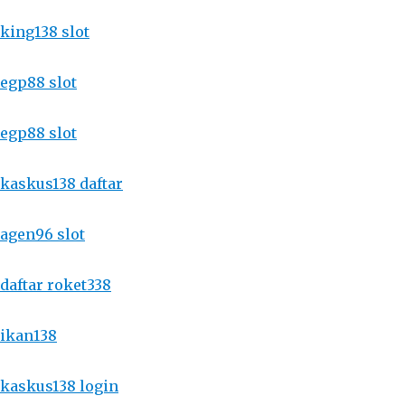
king138 slot
egp88 slot
egp88 slot
kaskus138 daftar
agen96 slot
daftar roket338
ikan138
kaskus138 login