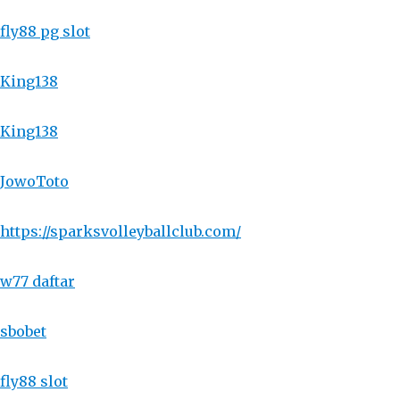
fly88 pg slot
King138
King138
JowoToto
https://sparksvolleyballclub.com/
w77 daftar
sbobet
fly88 slot