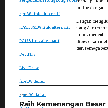
Pengeluaran Hongkong Pools
mendapatkan FR
online dengan tr
egp88 link alternatif
Dengan mengikut
KASKUS138 link alternatif
uang dan tetap 
untuk mencoba t
PG138 link alternatif
ditawarkan oleh
dan semoga ber
Devil138
Live Draw
fire138 daftar
Navigasi
agen96 daftar
PREVIOUS
pos
Raih Kemenangan Besar 
Previous