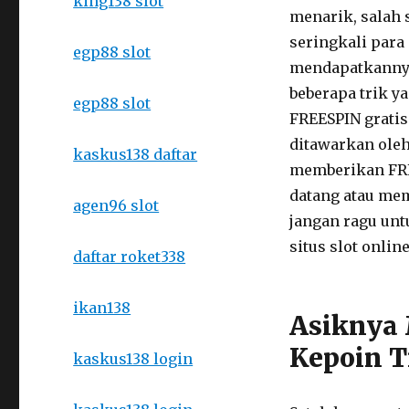
king138 slot
menarik, salah 
seringkali para
egp88 slot
mendapatkannya
beberapa trik y
egp88 slot
FREESPIN grati
ditawarkan oleh 
kaskus138 daftar
memberikan FRE
datang atau mem
agen96 slot
jangan ragu un
situs slot online
daftar roket338
ikan138
Asiknya 
Kepoin T
kaskus138 login