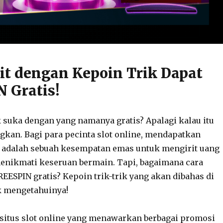
uit dengan Kepoin Trik Dapat
 Gratis!
k suka dengan yang namanya gratis? Apalagi kalau itu
kan. Bagi para pecinta slot online, mendapatkan
s adalah sebuah kesempatan emas untuk mengirit uang
menikmati keseruan bermain. Tapi, bagaimana cara
ESPIN gratis? Kepoin trik-trik yang akan dibahas di
uk mengetahuinya!
k situs slot online yang menawarkan berbagai promosi