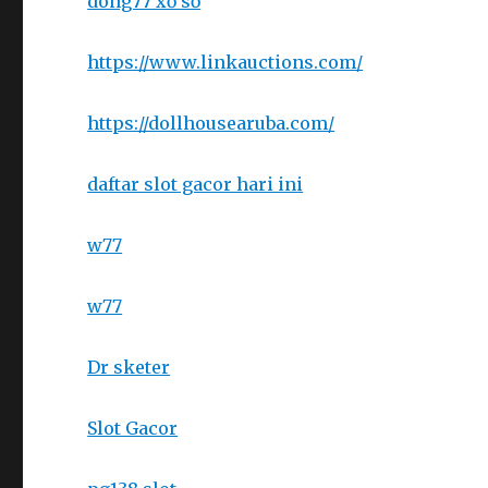
dong77 xổ số
https://www.linkauctions.com/
https://dollhousearuba.com/
daftar slot gacor hari ini
w77
w77
Dr sketer
Slot Gacor