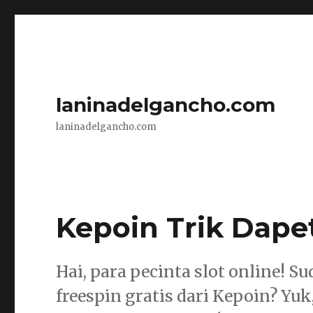
laninadelgancho.com
laninadelgancho.com
Kepoin Trik Dape
Hai, para pecinta slot online! S
freespin gratis dari Kepoin? Yuk