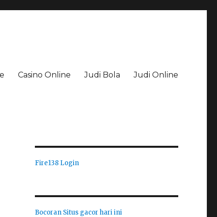
ne
Casino Online
Judi Bola
Judi Online
Fire138 Login
Bocoran Situs gacor hari ini