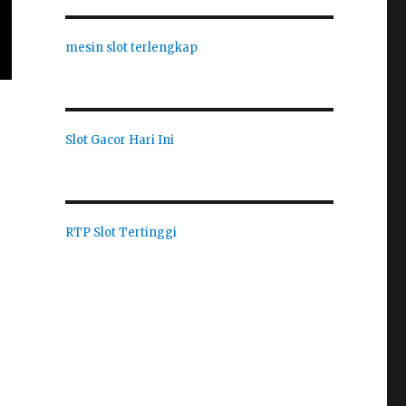
mesin slot terlengkap
Slot Gacor Hari Ini
RTP Slot Tertinggi