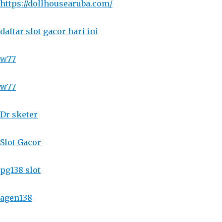
https://dollhousearuba.com/
daftar slot gacor hari ini
w77
w77
Dr sketer
Slot Gacor
pg138 slot
agen138