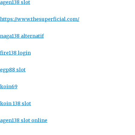
agen138 slot
https://www.thesuperficial.com/
naga138 alternatif
fire138 login
egp88 slot
koin69
koin 138 slot
agen138 slot online