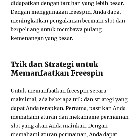
didapatkan dengan taruhan yang lebih besar.
Dengan menggunakan freespin, Anda dapat
meningkatkan pengalaman bermain slot dan
berpeluang untuk membawa pulang
kemenangan yang besar.
Trik dan Strategi untuk
Memanfaatkan Freespin
Untuk memanfaatkan freespin secara
maksimal, ada beberapa trik dan strategi yang
dapat Anda terapkan. Pertama, pastikan Anda
memahami aturan dan mekanisme permainan
slot yang akan Anda mainkan. Dengan
memahami aturan permainan, Anda dapat