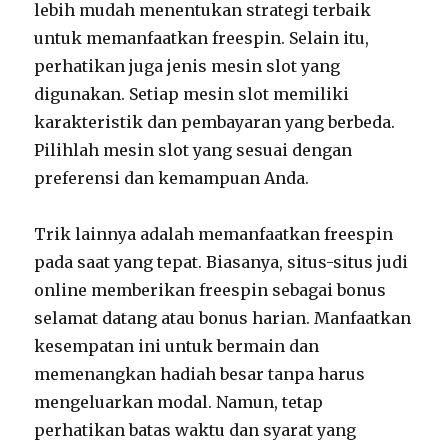
lebih mudah menentukan strategi terbaik
untuk memanfaatkan freespin. Selain itu,
perhatikan juga jenis mesin slot yang
digunakan. Setiap mesin slot memiliki
karakteristik dan pembayaran yang berbeda.
Pilihlah mesin slot yang sesuai dengan
preferensi dan kemampuan Anda.
Trik lainnya adalah memanfaatkan freespin
pada saat yang tepat. Biasanya, situs-situs judi
online memberikan freespin sebagai bonus
selamat datang atau bonus harian. Manfaatkan
kesempatan ini untuk bermain dan
memenangkan hadiah besar tanpa harus
mengeluarkan modal. Namun, tetap
perhatikan batas waktu dan syarat yang