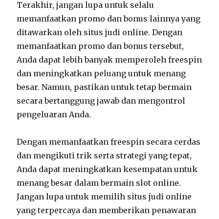
Terakhir, jangan lupa untuk selalu
memanfaatkan promo dan bonus lainnya yang
ditawarkan oleh situs judi online. Dengan
memanfaatkan promo dan bonus tersebut,
Anda dapat lebih banyak memperoleh freespin
dan meningkatkan peluang untuk menang
besar. Namun, pastikan untuk tetap bermain
secara bertanggung jawab dan mengontrol
pengeluaran Anda.
Dengan memanfaatkan freespin secara cerdas
dan mengikuti trik serta strategi yang tepat,
Anda dapat meningkatkan kesempatan untuk
menang besar dalam bermain slot online.
Jangan lupa untuk memilih situs judi online
yang terpercaya dan memberikan penawaran