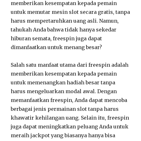
memberikan kesempatan kepada pemain
untuk memutar mesin slot secara gratis, tanpa
harus mempertaruhkan uang asli. Namun,
tahukah Anda bahwa tidak hanya sekedar
hiburan semata, freespin juga dapat
dimanfaatkan untuk menang besar?
Salah satu manfaat utama dari freespin adalah
memberikan kesempatan kepada pemain
untuk memenangkan hadiah besar tanpa
harus mengeluarkan modal awal. Dengan
memanfaatkan freespin, Anda dapat mencoba
berbagai jenis permainan slot tanpa harus
khawatir kehilangan uang. Selain itu, freespin
juga dapat meningkatkan peluang Anda untuk
meraih jackpot yang biasanya hanya bisa