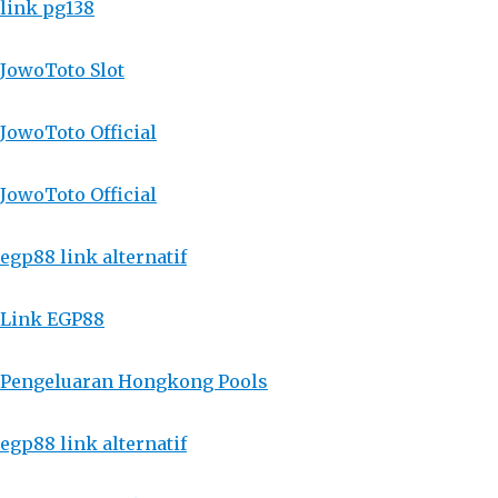
link pg138
JowoToto Slot
JowoToto Official
JowoToto Official
egp88 link alternatif
Link EGP88
Pengeluaran Hongkong Pools
egp88 link alternatif