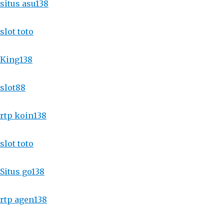
situs asu138
slot toto
King138
slot88
rtp koin138
slot toto
Situs go138
rtp agen138