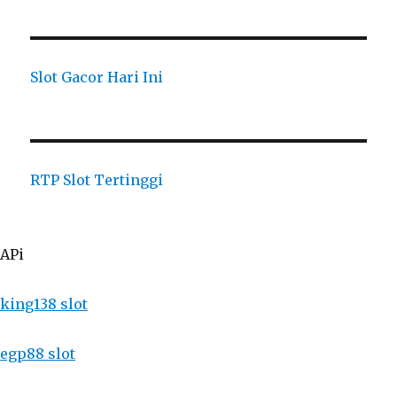
Slot Gacor Hari Ini
RTP Slot Tertinggi
APi
king138 slot
egp88 slot