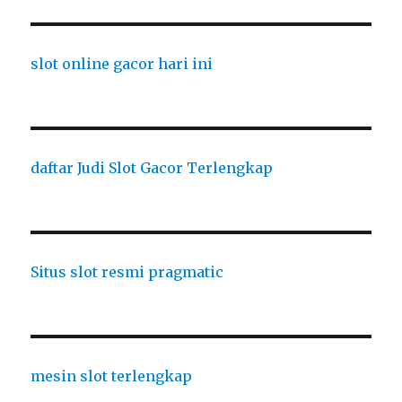
slot online gacor hari ini
daftar Judi Slot Gacor Terlengkap
Situs slot resmi pragmatic
mesin slot terlengkap