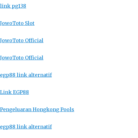
link pg138
JowoToto Slot
JowoToto Official
JowoToto Official
egp88 link alternatif
Link EGP88
Pengeluaran Hongkong Pools
egp88 link alternatif