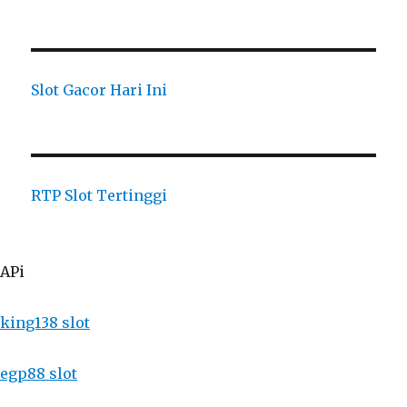
Slot Gacor Hari Ini
RTP Slot Tertinggi
APi
king138 slot
egp88 slot