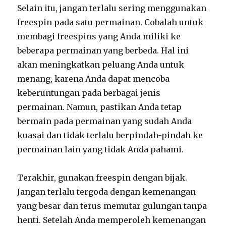
Selain itu, jangan terlalu sering menggunakan
freespin pada satu permainan. Cobalah untuk
membagi freespins yang Anda miliki ke
beberapa permainan yang berbeda. Hal ini
akan meningkatkan peluang Anda untuk
menang, karena Anda dapat mencoba
keberuntungan pada berbagai jenis
permainan. Namun, pastikan Anda tetap
bermain pada permainan yang sudah Anda
kuasai dan tidak terlalu berpindah-pindah ke
permainan lain yang tidak Anda pahami.
Terakhir, gunakan freespin dengan bijak.
Jangan terlalu tergoda dengan kemenangan
yang besar dan terus memutar gulungan tanpa
henti. Setelah Anda memperoleh kemenangan