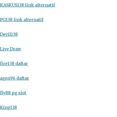
KASKUS138 link alternatif
PG138 link alternatif
Devil138
Live Draw
fire138 daftar
agen96 daftar
fly88 pg slot
King138