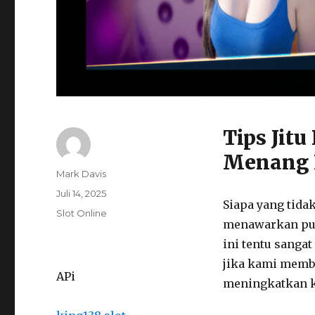
Tips Jitu
Menang 
Author
Mark Davis
Posted
Juli 14, 2025
Siapa yang tida
on
Categories
Slot Online
menawarkan put
ini tentu sanga
jika kami membe
APi
meningkatkan k