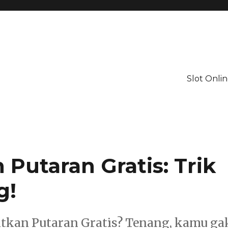
Slot Onli
Putaran Gratis: Trik
g!
tkan Putaran Gratis? Tenang, kamu ga