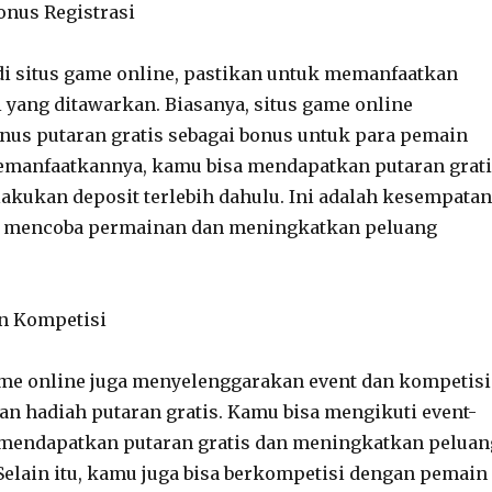
onus Registrasi
di situs game online, pastikan untuk memanfaatkan
i yang ditawarkan. Biasanya, situs game online
us putaran gratis sebagai bonus untuk para pemain
emanfaatkannya, kamu bisa mendapatkan putaran grati
akukan deposit terlebih dahulu. Ini adalah kesempatan
k mencoba permainan dan meningkatkan peluang
an Kompetisi
ame online juga menyelenggarakan event dan kompetisi
 hadiah putaran gratis. Kamu bisa mengikuti event-
k mendapatkan putaran gratis dan meningkatkan peluan
elain itu, kamu juga bisa berkompetisi dengan pemain