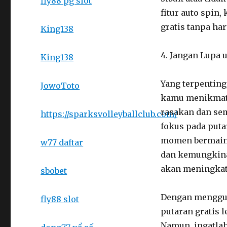
fly88 pg slot
fitur auto spin
gratis tanpa h
King138
4. Jangan Lupa
King138
Yang terpentin
JowoToto
kamu menikmati
rasakan dan sem
https://sparksvolleyballclub.com/
fokus pada puta
momen bermain g
w77 daftar
dan kemungkina
akan meningkat
sbobet
Dengan mengguna
fly88 slot
putaran gratis
Namun, ingatlah