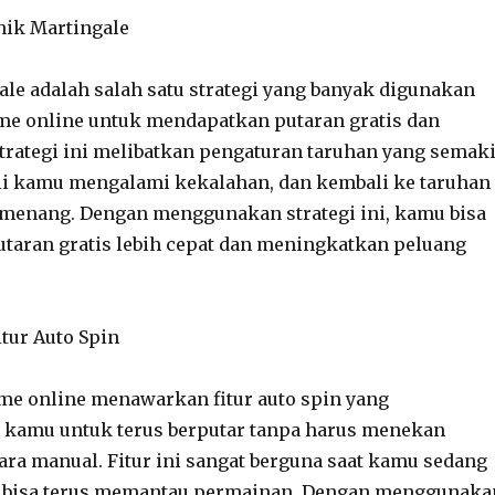
nik Martingale
le adalah salah satu strategi yang banyak digunakan
me online untuk mendapatkan putaran gratis dan
trategi ini melibatkan pengaturan taruhan yang semak
ali kamu mengalami kekalahan, dan kembali ke taruhan
 menang. Dengan menggunakan strategi ini, kamu bisa
taran gratis lebih cepat dan meningkatkan peluang
itur Auto Spin
me online menawarkan fitur auto spin yang
amu untuk terus berputar tanpa harus menekan
ara manual. Fitur ini sangat berguna saat kamu sedang
ak bisa terus memantau permainan. Dengan menggunaka