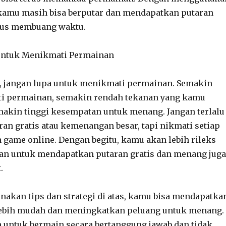
, kamu masih bisa berputar dan mendapatkan putaran
arus membuang waktu.
 untuk Menikmati Permainan
g, jangan lupa untuk menikmati permainan. Semakin
 permainan, semakin rendah tekanan yang kamu
akin tinggi kesempatan untuk menang. Jangan terlalu
ran gratis atau kemenangan besar, tapi nikmati setiap
ame online. Dengan begitu, kamu akan lebih rileks
n untuk mendapatkan putaran gratis dan menang juga
.
kan tips dan strategi di atas, kamu bisa mendapatka
 lebih mudah dan meningkatkan peluang untuk menang.
 untuk bermain secara bertanggung jawab dan tidak