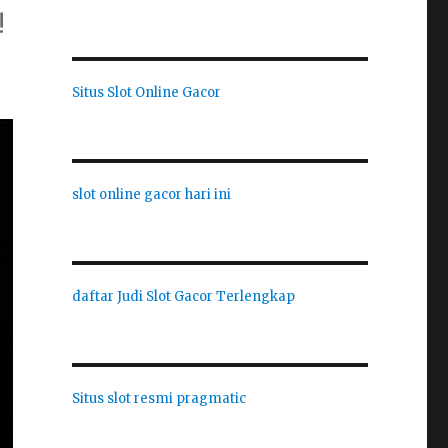
!
Situs Slot Online Gacor
slot online gacor hari ini
daftar Judi Slot Gacor Terlengkap
Situs slot resmi pragmatic