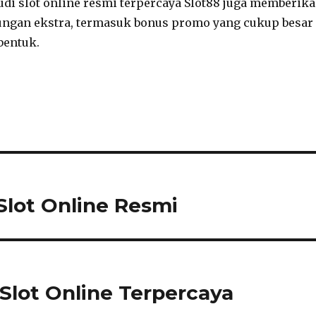
judi slot online resmi terpercaya Slot88 juga memberik
ungan ekstra, termasuk bonus promo yang cukup besar
bentuk.
Slot Online Resmi
Slot Online Terpercaya