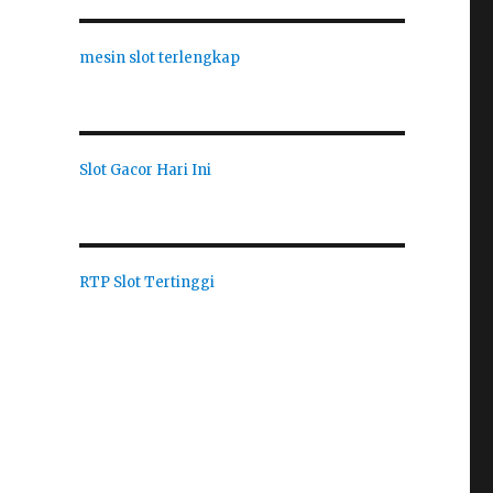
mesin slot terlengkap
Slot Gacor Hari Ini
RTP Slot Tertinggi