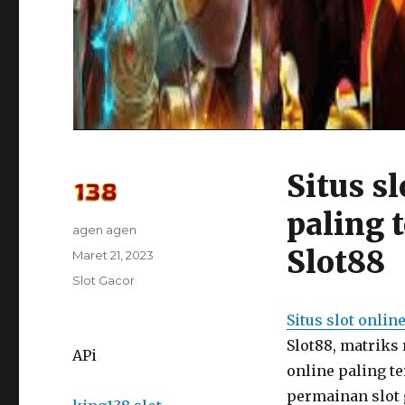
Situs s
paling 
Author
agen agen
Slot88
Posted
Maret 21, 2023
on
Categories
Slot Gacor
Situs slot onlin
Slot88, matriks 
APi
online paling t
permainan slot 