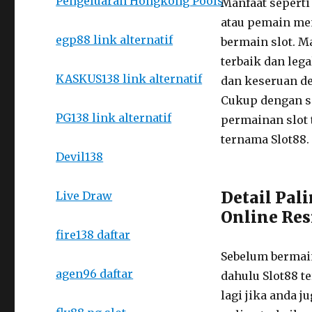
Pengeluaran Hongkong Pools
Manfaat sepert
atau pemain me
egp88 link alternatif
bermain slot. Ma
terbaik dan leg
KASKUS138 link alternatif
dan keseruan d
Cukup dengan s
PG138 link alternatif
permainan slot t
ternama Slot88.
Devil138
Detail Pal
Live Draw
Online Res
fire138 daftar
Sebelum bermain 
agen96 daftar
dahulu Slot88 t
lagi jika anda j