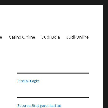
ne
Casino Online
Judi Bola
Judi Online
Fire138 Login
Bocoran Situs gacor hari ini