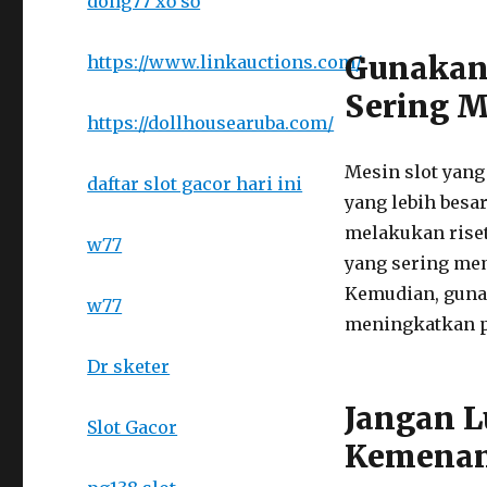
dong77 xổ số
Gunakan 
https://www.linkauctions.com/
Sering M
https://dollhousearuba.com/
Mesin slot yang
daftar slot gacor hari ini
yang lebih bes
melakukan riset
w77
yang sering mem
Kemudian, gunak
w77
meningkatkan 
Dr sketer
Jangan L
Slot Gacor
Kemena