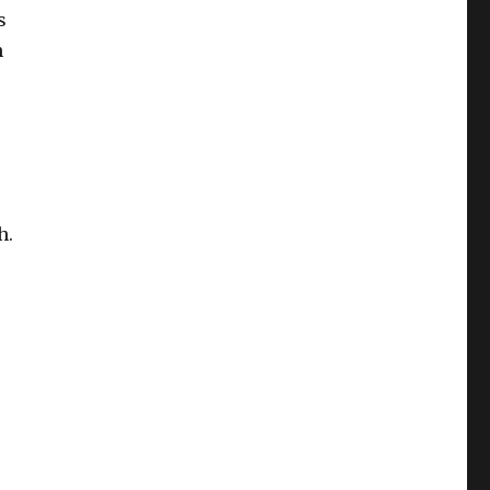
s
n
h.