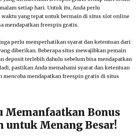
malam setiap hari. Untuk itu, Anda perlu
aktu yang tepat untuk bermain di situs slot online
isa mendapatkan freespin gratis.
a juga perlu memperhatikan syarat dan ketentuan dari
 yang diberikan. Beberapa situs mewajibkan pemain
n deposit terlebih dahulu sebelum bisa mendapatkan
. Jadi, pastikan Anda memahami syarat dan ketentuan
m mencoba mendapatkan freespin gratis di situs
tu Memanfaatkan Bonus
n untuk Menang Besar!