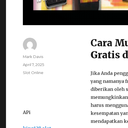
Cara Mu
Gratis d
Author
Mark Davis
Posted
April 7, 2025
on
Categories
Slot Online
Jika Anda pengg
yang namanya fr
diberikan oleh 
memungkinkan p
harus menggunak
APi
kesempatan yan
mendapatkan ke