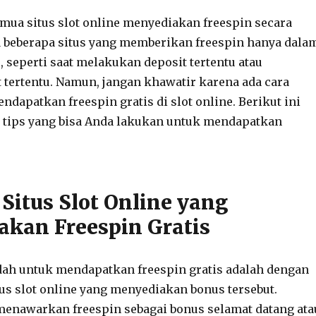
mua situs slot online menyediakan freespin secara
 beberapa situs yang memberikan freespin hanya dala
, seperti saat melakukan deposit tertentu atau
 tertentu. Namun, jangan khawatir karena ada cara
dapatkan freespin gratis di slot online. Berikut ini
 tips yang bisa Anda lakukan untuk mendapatkan
 Situs Slot Online yang
kan Freespin Gratis
dah untuk mendapatkan freespin gratis adalah dengan
tus slot online yang menyediakan bonus tersebut.
menawarkan freespin sebagai bonus selamat datang ata