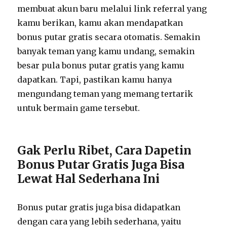
membuat akun baru melalui link referral yang
kamu berikan, kamu akan mendapatkan
bonus putar gratis secara otomatis. Semakin
banyak teman yang kamu undang, semakin
besar pula bonus putar gratis yang kamu
dapatkan. Tapi, pastikan kamu hanya
mengundang teman yang memang tertarik
untuk bermain game tersebut.
Gak Perlu Ribet, Cara Dapetin
Bonus Putar Gratis Juga Bisa
Lewat Hal Sederhana Ini
Bonus putar gratis juga bisa didapatkan
dengan cara yang lebih sederhana, yaitu