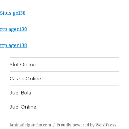
Situs go138
rtp agen138
rtp agen138
Slot Online
Casino Online
Judi Bola
Judi Online
laninadelgancho.com
Proudly powered by WordPress