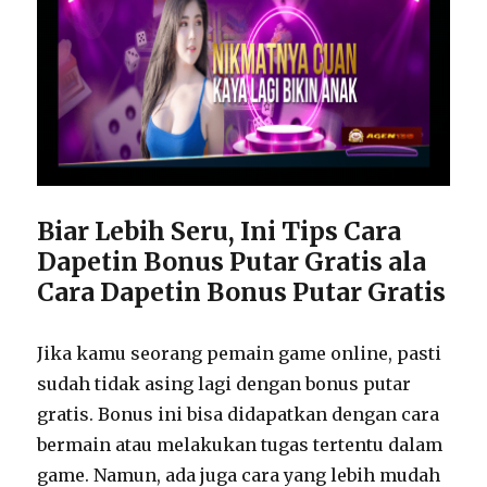
Biar Lebih Seru, Ini Tips Cara
Dapetin Bonus Putar Gratis ala
Cara Dapetin Bonus Putar Gratis
Jika kamu seorang pemain game online, pasti
sudah tidak asing lagi dengan bonus putar
gratis. Bonus ini bisa didapatkan dengan cara
bermain atau melakukan tugas tertentu dalam
game. Namun, ada juga cara yang lebih mudah