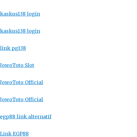
kaskus138 login
kaskus138 login
link pg138
JowoToto Slot
JowoToto Official
JowoToto Official
egp88 link alternatif
Link EGP88