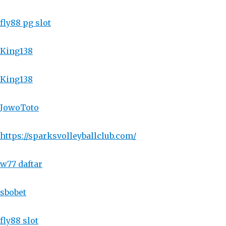
fly88 pg slot
King138
King138
JowoToto
https://sparksvolleyballclub.com/
w77 daftar
sbobet
fly88 slot