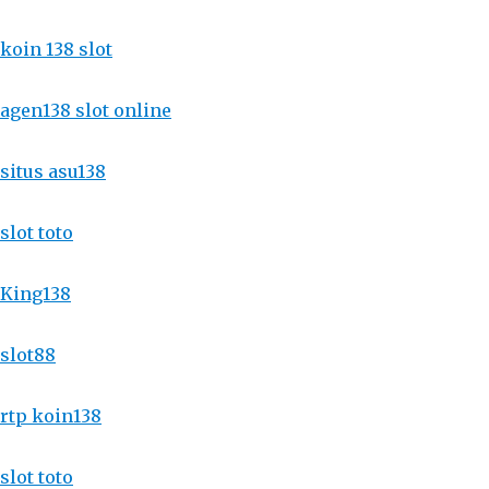
koin 138 slot
agen138 slot online
situs asu138
slot toto
King138
slot88
rtp koin138
slot toto