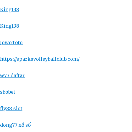
King138
King138
JowoToto
https://sparksvolleyballclub.com/
w77 daftar
sbobet
fly88 slot
dong77 xổ số