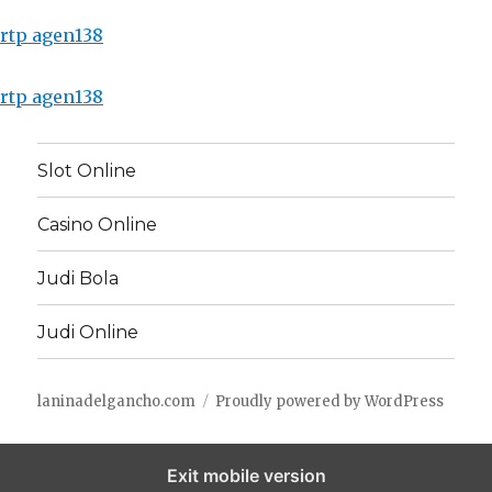
rtp agen138
rtp agen138
Slot Online
Casino Online
Judi Bola
Judi Online
laninadelgancho.com
Proudly powered by WordPress
Exit mobile version