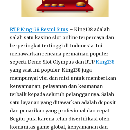
RTP King138 Resmi Situs
– King138 adalah
salah satu kasino slot online terpercaya dan
berperingkat tertinggi di Indonesia. Ini
menawarkan rencana permainan populer
seperti Demo Slot Olympus dan RTP
King138
yang saat ini populer. King138 juga
mempunyai visi dan misi untuk memberikan
kenyamanan, pelayanan dan keamanan
terbaik kepada seluruh pelanggannya. Salah
satu layanan yang ditawarkan adalah deposit
dan penarikan yang profesional dan cepat.
Begitu pula karena telah disertifikasi oleh
komunitas game global, kenyamanan dan