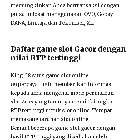
memungkinkan Anda bertransaksi dengan
pulsa Indosat menggunakan OVO, Gopay,
DANA, Linkaja dan Tekomsel, XL.
Daftar game slot Gacor dengan
nilai RTP tertinggi
King138 situs game slot online
terpercaya ingin memberikan informasi
kepada anda mengenai mode permainan
slot Zeus yang tentunya memiliki angka
RTP tertinggi untuk slot online. Tempat
memasang taruhan slot online.
Berikut beberapa game slot gacor dengan
hasil RTP tinggi yang disediakan oleh