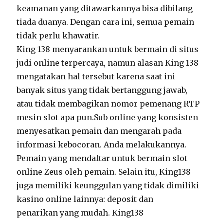
keamanan yang ditawarkannya bisa dibilang
tiada duanya. Dengan cara ini, semua pemain
tidak perlu khawatir.
King 138 menyarankan untuk bermain di situs
judi online terpercaya, namun alasan King 138
mengatakan hal tersebut karena saat ini
banyak situs yang tidak bertanggung jawab,
atau tidak membagikan nomor pemenang RTP
mesin slot apa pun.Sub online yang konsisten
menyesatkan pemain dan mengarah pada
informasi kebocoran. Anda melakukannya.
Pemain yang mendaftar untuk bermain slot
online Zeus oleh pemain. Selain itu, King138
juga memiliki keunggulan yang tidak dimiliki
kasino online lainnya: deposit dan
penarikan yang mudah. King138