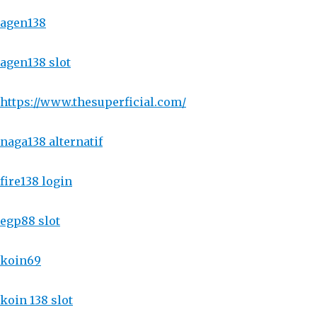
agen138
agen138 slot
https://www.thesuperficial.com/
naga138 alternatif
fire138 login
egp88 slot
koin69
koin 138 slot