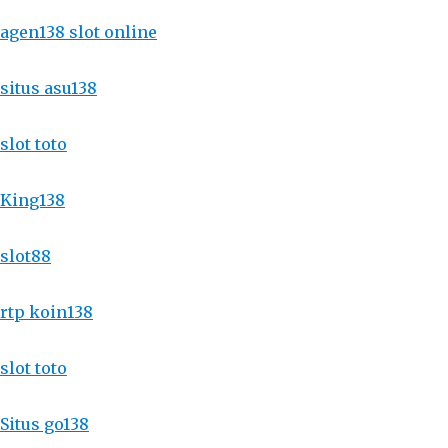
agen138 slot online
situs asu138
slot toto
King138
slot88
rtp koin138
slot toto
Situs go138