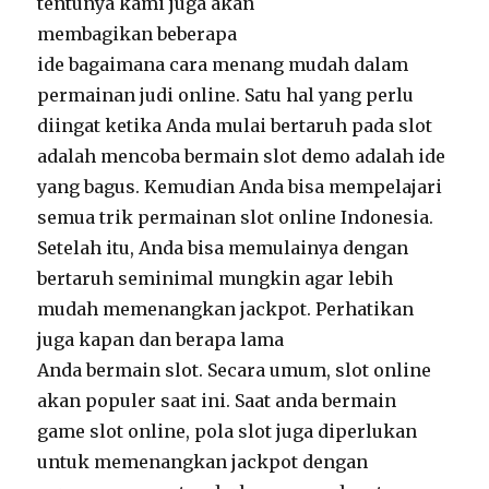
tentunya kami juga akan
membagikan beberapa
ide bagaimana cara menang mudah dalam
permainan judi online. Satu hal yang perlu
diingat ketika Anda mulai bertaruh pada slot
adalah mencoba bermain slot demo adalah ide
yang bagus. Kemudian Anda bisa mempelajari
semua trik permainan slot online Indonesia.
Setelah itu, Anda bisa memulainya dengan
bertaruh seminimal mungkin agar lebih
mudah memenangkan jackpot. Perhatikan
juga kapan dan berapa lama
Anda bermain slot. Secara umum, slot online
akan populer saat ini. Saat anda bermain
game slot online, pola slot juga diperlukan
untuk memenangkan jackpot dengan