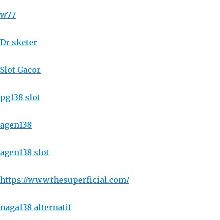
w77
Dr sketer
Slot Gacor
pg138 slot
agen138
agen138 slot
https://www.thesuperficial.com/
naga138 alternatif