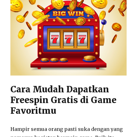
Cara Mudah Dapatkan
Freespin Gratis di Game
Favoritmu
Hampir semua orang pasti suka dengan yang