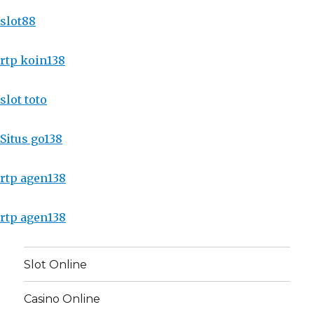
slot88
rtp koin138
slot toto
Situs go138
rtp agen138
rtp agen138
Slot Online
Casino Online