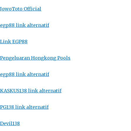
JowoToto Official
egp88 link alternatif
Link EGP88
Pengeluaran Hongkong Pools
egp88 link alternatif
KASKUS138 link alternatif
PG138 link alternatif
Devil138