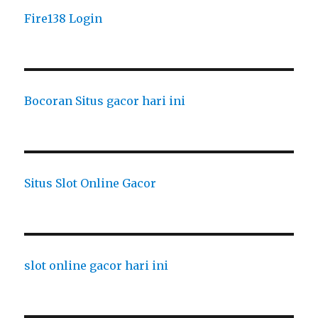
t
Fire138 Login
s
:
Bocoran Situs gacor hari ini
Situs Slot Online Gacor
slot online gacor hari ini