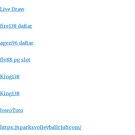
Live Draw
fire138 daftar
agen96 daftar
fly88 pg slot
King138
King138
JowoToto
https://sparksvolleyballclub.com/