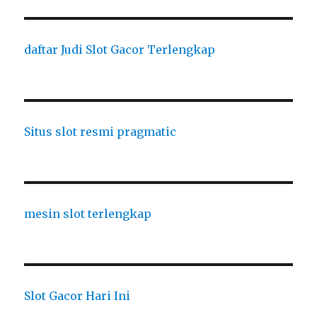
daftar Judi Slot Gacor Terlengkap
Situs slot resmi pragmatic
mesin slot terlengkap
Slot Gacor Hari Ini