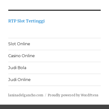
RTP Slot Tertinggi
Slot Online
Casino Online
Judi Bola
Judi Online
laninadelgancho.com
Proudly powered by WordPress