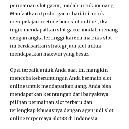
permainan slot gacor, mudah untuk menang.
Manfaatkan rtp slot gacor hari ini untuk
mempelajari metode bom slot online. Jika
ingin mendapatkan slot gacor mudah menang
dengan angka tertinggi karena matriks slot
ini berdasarkan strategi judi slot untuk
mendapatkan maxwin yang besar.
Opsi terbaik untuk Anda saat ini mungkin
mencoba keberuntungan Anda bermain slot
online untuk mendapatkan uang. Anda bisa
mendapatkan keuntungan dari banyaknya
pilihan permainan slot terbaru dan
terlengkap khususnya dengan agen judi slot
online terpercaya Slot88 di Indonesia.