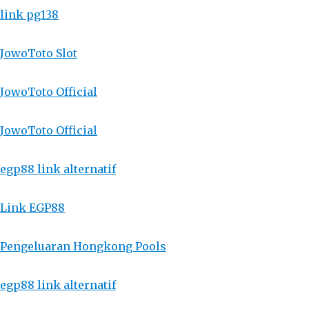
link pg138
JowoToto Slot
JowoToto Official
JowoToto Official
egp88 link alternatif
Link EGP88
Pengeluaran Hongkong Pools
egp88 link alternatif