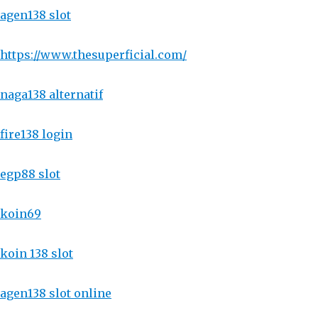
agen138 slot
https://www.thesuperficial.com/
naga138 alternatif
fire138 login
egp88 slot
koin69
koin 138 slot
agen138 slot online