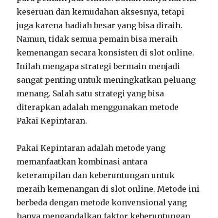
keseruan dan kemudahan aksesnya, tetapi
juga karena hadiah besar yang bisa diraih.
Namun, tidak semua pemain bisa meraih
kemenangan secara konsisten di slot online.
Inilah mengapa strategi bermain menjadi
sangat penting untuk meningkatkan peluang
menang. Salah satu strategi yang bisa
diterapkan adalah menggunakan metode
Pakai Kepintaran.
Pakai Kepintaran adalah metode yang
memanfaatkan kombinasi antara
keterampilan dan keberuntungan untuk
meraih kemenangan di slot online. Metode ini
berbeda dengan metode konvensional yang
hanya mengandalkan faktor keberuntungan