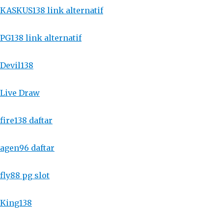
KASKUS138 link alternatif
PG138 link alternatif
Devil138
Live Draw
fire138 daftar
agen96 daftar
fly88 pg slot
King138