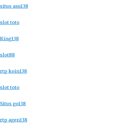
situs asu138
slot toto
King138
slot88
rtp koin138
slot toto
Situs go138
rtp agen138